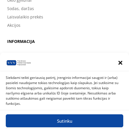
Ūkio gyvūnai
Sodas, daržas
Laisvalaikio prekės
Akcijos
INFORMACIJA
Apie mus
Kontaktai
Prekių pirkimo, apmokėjimo, pristatymo ir grąžinimo sąlygos
Siekdami teikti geriausią patirtį, įrenginio informacijai saugoti ir (arba)
pasiekti naudojame tokias technologijas kaip slapukus. Jei sutiksime su
Valstybinė maisto ir veterinarijos tarnyba
šiomis technologijomis, galėsime apdoroti duomenis, tokius kaip
Siesikų g. 19 LT-07170 Vilnius
naršymo elgsena arba unikalūs ID šioje svetainėje. Nesutikimas arba
8 800 40 403
info@vmvt.lt
sutikimo atšaukimas gali neigiamai paveikti tam tikras funkcijas ir
www.vmvt.lt
funkcijas.
Sutinku
Privatumo politika
Slapukų politika