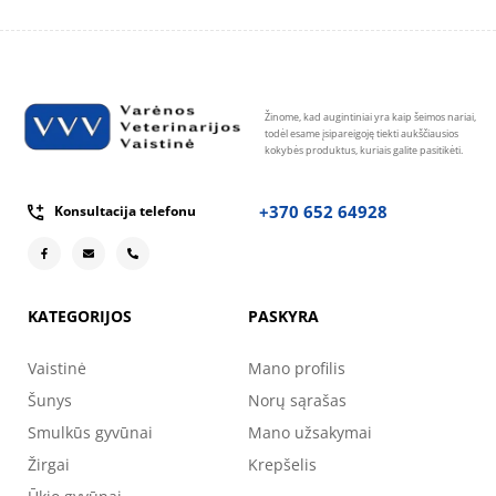
ŠUNIMS 473ml
Žinome, kad augintiniai yra kaip šeimos nariai,
todėl esame įsipareigoję tiekti aukščiausios
kokybės produktus, kuriais galite pasitikėti.
+370 652 64928
Konsultacija telefonu
KATEGORIJOS
PASKYRA
Vaistinė
Mano profilis
Šunys
Norų sąrašas
Smulkūs gyvūnai
Mano užsakymai
Žirgai
Krepšelis