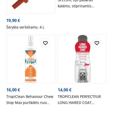
katėms, stiprinantis
sąnarius
19,90
€
Šėrykla veršeliams, 4 L
16,00
€
14,00
€
TropiClean Behaviour Chew
TROPICLEAN PERFECTFUR
Stop Max purškiklis nuo
LONG HAIRED COAT
graužimo, 236 ml
ŠAMPŪNAS ILGAPLAUKIAMS