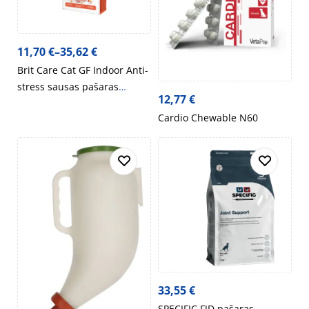
11,70
€
–
35,62
€
Brit Care Cat GF Indoor Anti-
stress sausas pašaras
12,77
€
katėms 2kg 7kg
Cardio Chewable N60
33,55
€
SPECIFIC FJD pašaras