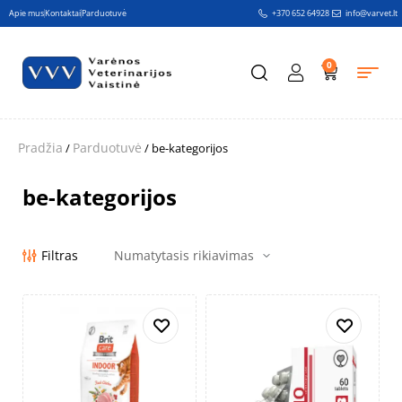
Apie mus
Kontaktai
Parduotuvė
+370 652 64928
info@varvet.lt
0
Pradžia
Parduotuvė
/
/ be-kategorijos
be-kategorijos
Filtras