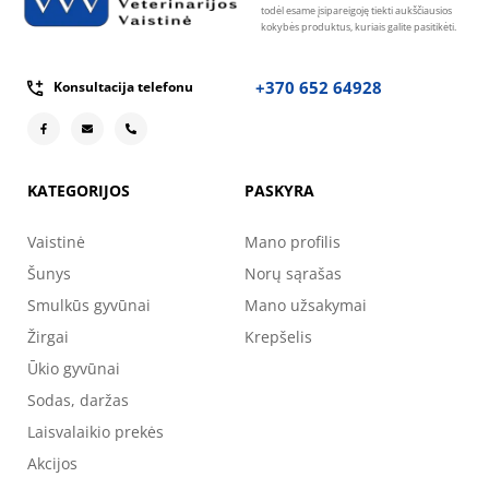
todėl esame įsipareigoję tiekti aukščiausios
kokybės produktus, kuriais galite pasitikėti.
+370 652 64928
Konsultacija telefonu
KATEGORIJOS
PASKYRA
Vaistinė
Mano profilis
Šunys
Norų sąrašas
Smulkūs gyvūnai
Mano užsakymai
Žirgai
Krepšelis
Ūkio gyvūnai
Sodas, daržas
Laisvalaikio prekės
Akcijos