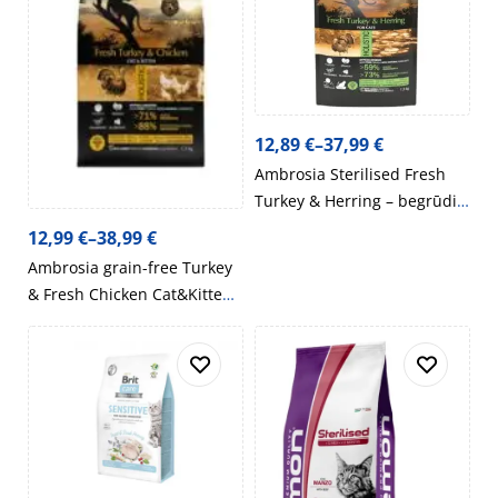
12,89
€
–
37,99
€
Ambrosia Sterilised Fresh
Turkey & Herring – begrūdis,
sterilizuotų kačių maistas su
12,99
€
–
38,99
€
kalakutiena ir silke
Ambrosia grain-free Turkey
& Fresh Chicken Cat&Kitten,
begrūdis kalakutienos ir
šviežios vištienos sausas
maistas