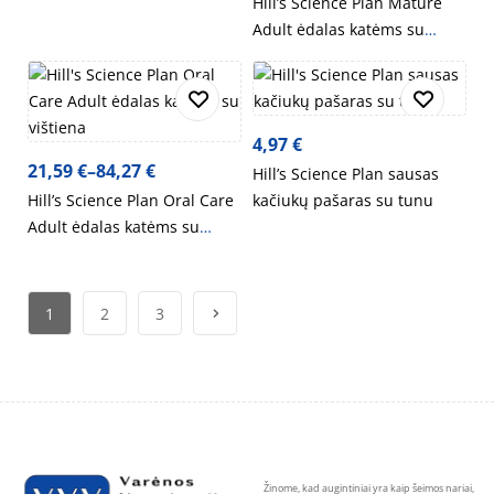
Hill’s Science Plan Mature
Adult ėdalas katėms su
vištiena
4,97
€
21,59
€
–
84,27
€
Hill’s Science Plan sausas
Hill’s Science Plan Oral Care
kačiukų pašaras su tunu
Adult ėdalas katėms su
vištiena
1
2
3
Žinome, kad augintiniai yra kaip šeimos nariai,