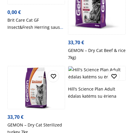
0,00
€
Brit Care Cat GF
Insect&Fresh Herring sausas
pašaras katėms 0,4kg, 2kg,
7kg
33,70
€
GEMON – Dry Cat Beef & rice
7kg)
Hill’s Science Plan Adult
ėdalas katėms su ėriena
33,70
€
GEMON – Dry Cat Sterilized
turkey 7kg