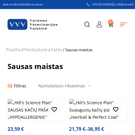
Apie mus
Kontaktai
Parduotuvė
+370 652 64928
info@varvet.lt
0
Pradžia
Parduotuvė
Katės
/
/
/ Sausas maistas
Sausas maistas
Filtras
23,59
€
21,79
€
–
36,95
€