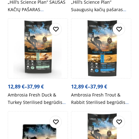
„Hill’s Science Plan“ SAUSAS
„Hill’s Science Plan“
KAČIŲ PAŠARAS
Suaugusių kačių pašaras
„HYPOALLERGENIC“
„Hairball & Perfect Coat“
12,89
€
–
37,99
€
12,89
€
–
37,99
€
Ambrosia Fresh Duck &
Ambrosia Fresh Trout &
Turkey Sterilised begrūdis
Rabbit Sterilised begrūdis
sausas maistas katėms su
sausas maistas katėms
antiena ir kalakutiena