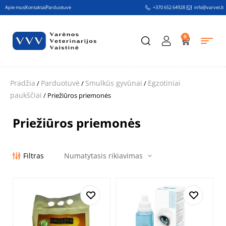
Apie mus
Kontaktai
Parduotuvė
+370 652 64928
info@varvet.lt
0
Pradžia
Parduotuvė
Smulkūs gyvūnai
Egzotiniai
/
/
/
paukščiai
/ Priežiūros priemonės
Priežiūros priemonės
Filtras