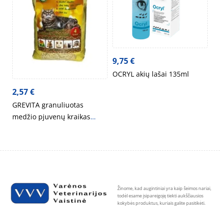
9,75
€
OCRYL akių lašai 135ml
2,57
€
GREVITA granuliuotas
medžio pjuvenų kraikas
gyvūnams 4l
Žinome, kad augintiniai yra kaip šeimos nariai,
todėl esame įsipareigoję tiekti aukščiausios
kokybės produktus, kuriais galite pasitikėti.