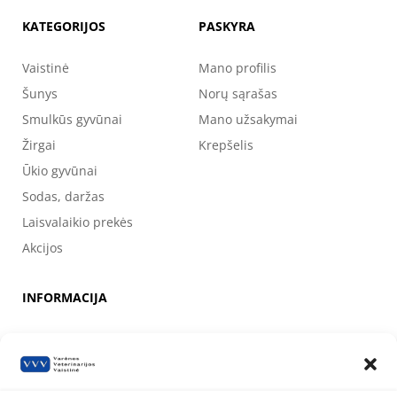
KATEGORIJOS
PASKYRA
Vaistinė
Mano profilis
Šunys
Norų sąrašas
Smulkūs gyvūnai
Mano užsakymai
Žirgai
Krepšelis
Ūkio gyvūnai
Sodas, daržas
Laisvalaikio prekės
Akcijos
INFORMACIJA
Apie mus
Kontaktai
Prekių pirkimo, apmokėjimo, pristatymo ir grąžinimo sąlygos