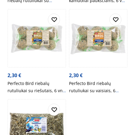
riebalų rutuliukai su
kamuoliai paukščiams, 6 vnt.
dozatoriumi kibire,30 vnt,
540g
2,5 kg
2,30
€
2,30
€
Perfecto Bird riebalų
Perfecto Bird riebalų
rutuliukai su riešutais, 6 vnt,
rutuliukai su vaisiais, 6
540g
vnt,540g