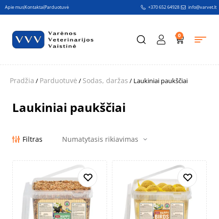
Apie mus
Kontaktai
Parduotuvė
+370 652 64928
info@varvet.lt
0
Pradžia
Parduotuvė
Sodas, daržas
/
/
/ Laukiniai paukščiai
Laukiniai paukščiai
Filtras