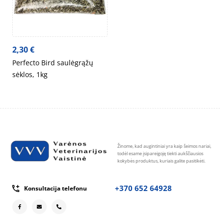
2,30
€
Perfecto Bird saulėgrąžų
sėklos, 1kg
Žinome, kad augintiniai yra kaip šeimos nariai,
todėl esame įsipareigoję tiekti aukščiausios
kokybės produktus, kuriais galite pasitikėti.
+370 652 64928
Konsultacija telefonu