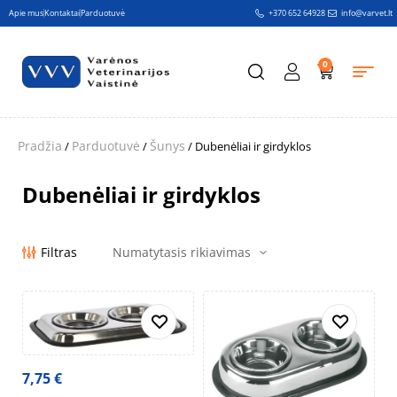
Apie mus
Kontaktai
Parduotuvė
+370 652 64928
info@varvet.lt
0
Pradžia
Parduotuvė
Šunys
/
/
/ Dubenėliai ir girdyklos
Dubenėliai ir girdyklos
Filtras
7,75
€