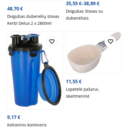
35,55
€
–
38,89
€
48,70
€
Dvigubas Stovas su
Dvigubas dubenėlių stovas
dubenėliais
Kerbl Delux 2 x 2800ml
11,55
€
Lopetėlė pašarui,
skaitmeninė
9,17
€
Kelioninis kontineris