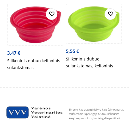
5,55
€
3,47
€
Silikoninis dubuo
Silikoninis dubuo kelioninis
sulankstomas, kelioninis
sulankstomas
Žinome, kad augintiniai yra kaip šeimos nariai,
todėl esame įsipareigoję tiekti aukščiausios
kokybės produktus, kuriais galite pasitikėti.