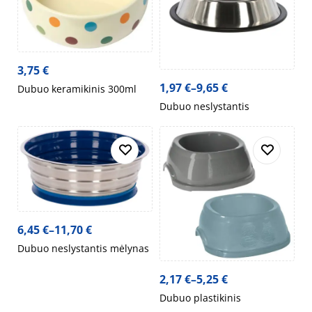
3,75
€
1,97
€
–
9,65
€
Dubuo keramikinis 300ml
Dubuo neslystantis
6,45
€
–
11,70
€
Dubuo neslystantis mėlynas
2,17
€
–
5,25
€
Dubuo plastikinis