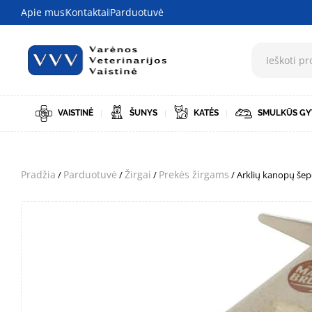
Apie mus
Kontaktai
Parduotuvė
VAISTINĖ
ŠUNYS
KATĖS
SMULKŪS GY
Pradžia
Parduotuvė
Žirgai
Prekės žirgams
/
/
/
/ Arklių kanopų šepe