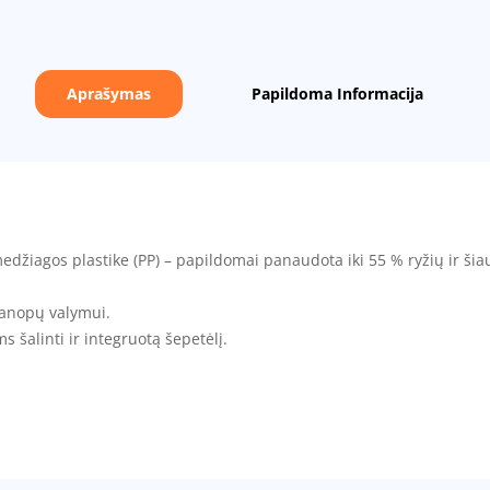
Aprašymas
Papildoma Informacija
medžiagos plastike (PP) – papildomai panaudota iki 55 % ryžių ir ši
 kanopų valymui.
 šalinti ir integruotą šepetėlį.