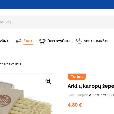
VŪNAI
ŽIRGAI
ŪKIO GYVŪNAI
SODAS, DARŽAS
tukas-valiklis
Turime
Arklių kanopų šepe
Gamintojas:
Albert Kerbl 
4,80
€