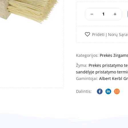
Pridėti Į Norų Sąra
Kategorijos:
Prekės žirgam
Žyma:
Prekės pristatymo te
sandėlyje pristatymo termi
Gamintojai:
Albert Kerbl 
Dalintis:
Facebook
Linkedin
Email