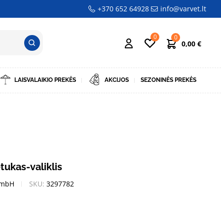
+370 652 64928
info@varvet.lt
0
0
0,00
€
LAISVALAIKIO PREKĖS
AKCIJOS
SEZONINĖS PREKĖS
tukas-valiklis
GmbH
SKU:
3297782