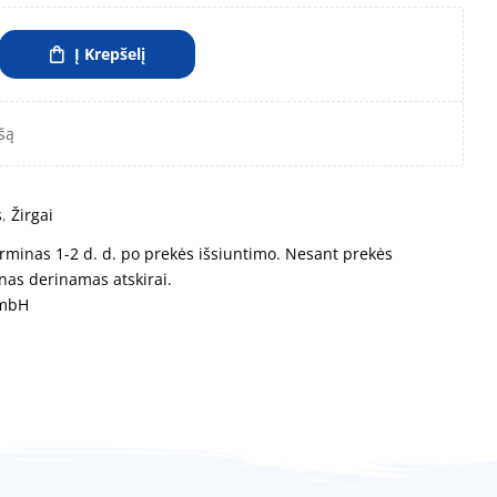
Į Krepšelį
šą
s
,
Žirgai
rminas 1-2 d. d. po prekės išsiuntimo. Nesant prekės
nas derinamas atskirai.
GmbH