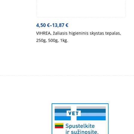
4,50
€
–
13,87
€
VIHREA, žaliasis higieninis skystas tepalas,
250g, 500g, 1kg.