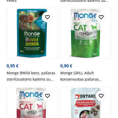
PAWS
sterelizuotoms katėms su
šerniena ir daržovėmis
padaže 85g
0,95
€
0,90
€
Monge BWild kons. pašaras
Monge GRILL Adult
sterilizuotoms katėms su
konservuotas pašaras
tunu, krevetėmis ir
katėms su triušiena 85g
daržovėmis padaže 85g