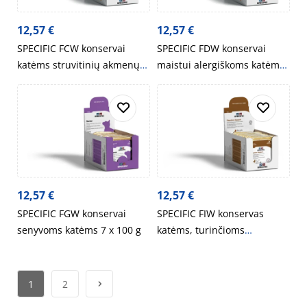
12,57
€
12,57
€
SPECIFIC FCW konservai
SPECIFIC FDW konservai
katėms struvitinių akmenų
maistui alergiškoms katėms
profilaktikai 7 x 100 g
7 x 100 g
12,57
€
12,57
€
SPECIFIC FGW konservai
SPECIFIC FIW konservas
senyvoms katėms 7 x 100 g
katėms, turinčioms
virškinimo sutrikimų 7 x 100
g
1
2