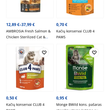
12,89
€
–
37,99
€
0,70
€
AMBROSIA Fresh Salmon &
Kačių konservai CLUB 4
Chicken Sterilized Cat &
PAWS
Adult – begrūdis sausas
maistas katėms su lašiša ir
vištiena
0,50
€
0,95
€
Kačių konservai CLUB 4
Monge BWild kons. pašaras