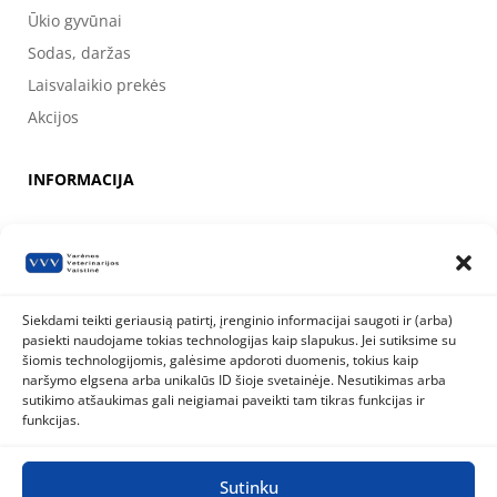
Ūkio gyvūnai
Sodas, daržas
Laisvalaikio prekės
Akcijos
INFORMACIJA
Apie mus
Kontaktai
Prekių pirkimo, apmokėjimo, pristatymo ir grąžinimo sąlygos
Siekdami teikti geriausią patirtį, įrenginio informacijai saugoti ir (arba)
pasiekti naudojame tokias technologijas kaip slapukus. Jei sutiksime su
Valstybinė maisto ir veterinarijos tarnyba
šiomis technologijomis, galėsime apdoroti duomenis, tokius kaip
Siesikų g. 19 LT-07170 Vilnius
naršymo elgsena arba unikalūs ID šioje svetainėje. Nesutikimas arba
8 800 40 403
info@vmvt.lt
sutikimo atšaukimas gali neigiamai paveikti tam tikras funkcijas ir
www.vmvt.lt
funkcijas.
Sutinku