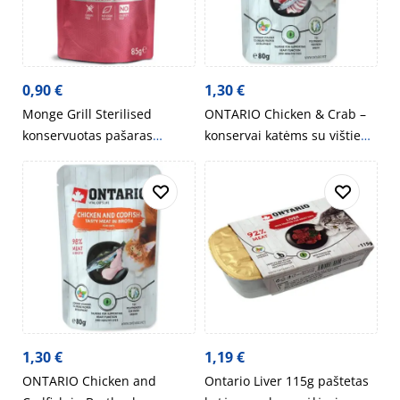
0,90
€
1,30
€
Monge Grill Sterilised
ONTARIO Chicken & Crab –
konservuotas pašaras
konservai katėms su vištiena
sterilizuotoms katėms su
ir krabais sultinyje, 80g
veršiena 85g
1,30
€
1,19
€
ONTARIO Chicken and
Ontario Liver 115g paštetas