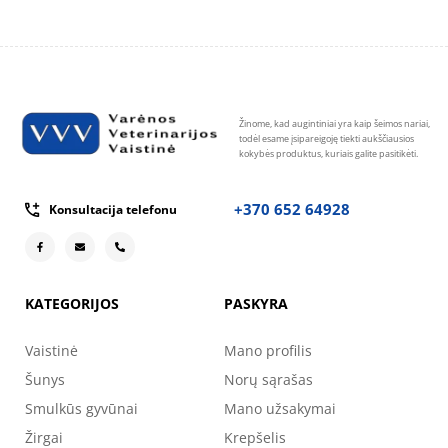
Žinome, kad augintiniai yra kaip šeimos nariai,
todėl esame įsipareigoję tiekti aukščiausios
kokybės produktus, kuriais galite pasitikėti.
+370 652 64928
Konsultacija telefonu
KATEGORIJOS
PASKYRA
Vaistinė
Mano profilis
Šunys
Norų sąrašas
Smulkūs gyvūnai
Mano užsakymai
Žirgai
Krepšelis