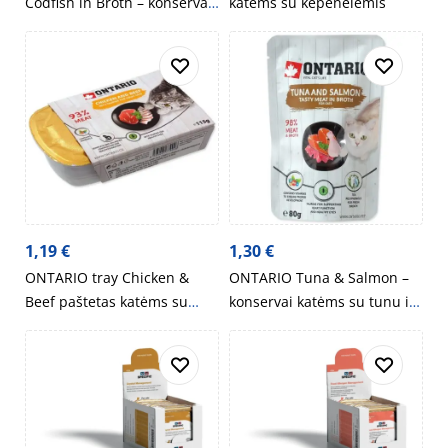
Codfish in Broth – konservai
katėms su kepenėlėmis
katėms su vištiena ir menke
80g
1,19
€
1,30
€
ONTARIO tray Chicken &
ONTARIO Tuna & Salmon –
Beef paštetas katėms su
konservai katėms su tunu ir
vištiena, jautiena, taurinu
lašiša sultinyje 80g
115g