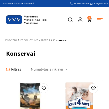
Apie mus
Kontaktai
Parduotuvė
+370 652 64928
info@varvet.lt
0
Pradžia
Parduotuvė
Katės
/
/
/ Konservai
Konservai
Filtras