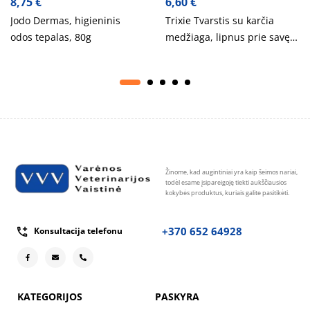
8,75
€
6,60
€
Jodo Dermas, higieninis
Trixie Tvarstis su karčia
odos tepalas, 80g
medžiaga, lipnus prie savęs,
5 cm-4.5 m, 4 vnt., įv. spalvų
Žinome, kad augintiniai yra kaip šeimos nariai,
todėl esame įsipareigoję tiekti aukščiausios
kokybės produktus, kuriais galite pasitikėti.
+370 652 64928
Konsultacija telefonu
KATEGORIJOS
PASKYRA