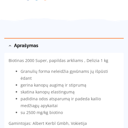
Facebook
Linkedin
Email
Aprašymas
Biotinas 2000 Super, papildas arkliams , Delizia 1 kg
Granulių forma neleidžia gyvūnams jų išpūsti
ėdant
gerina kanopų augimą ir stiprumą
skatina kanopų elastingumą
padidina odos atsparumą ir padeda kailio
medžiagų apykaitai
su 2500 mg/kg biotino
Gamintojas: Albert Kerbl Gmbh, Vokietija