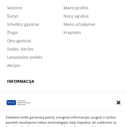
Vaistinė
Mano profilis
Šunys
Norų sąrašas
Smulkūs gyvūnai
Mano užsakymai
Žirgai
Krepšelis
Ūkio gyvūnai
Sodas, daržas
Laisvalaikio prekės
Akcijos
INFORMACIJA
Apie mus
Kontaktai
Prekių pirkimo, apmokėjimo, pristatymo ir grąžinimo sąlygos
Siekdami teikti geriausią patirtį, įrenginio informacijai saugoti ir (arba)
pasiekti naudojame tokias technologijas kaip slapukus. Jei sutiksime su
Valstybinė maisto ir veterinarijos tarnyba