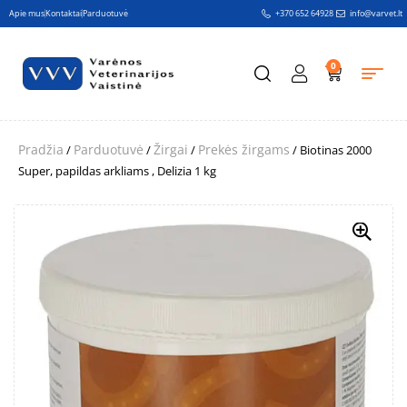
Apie mus
Kontaktai
Parduotuvė
+370 652 64928
info@varvet.lt
0
Pradžia
Parduotuvė
Žirgai
Prekės žirgams
/
/
/
/ Biotinas 2000
Super, papildas arkliams , Delizia 1 kg