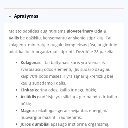
Aprašymas
Maisto papildas augintiniams
Bioveterinary Oda &
Kailis
be dažiklių, konservantų ar skonio stipriklių. Tai
kolageno, mineralų ir augalų kompleksas Jūsų augintinio
odai, kailiui ir organizmui stiprinti. Dėžutėje 28 pakeliai.
Kolagenas
– tai baltymas, kuris yra vienas iš
svarbiausių odos elementų. Jis sudaro daugiau
kaip 70% odos masės ir yra sąnarių kremzlių bei
kaulų sudedamoji dalis.
Cinkas
gerina odos, kailio ir nagų būklę.
Asiūklis
(sudėtyje yra silicio) – gerina odos ir kailio
būklę.
Magnis
reikalingas gerai savijautai, energijai,
nuovargiui mažinti, raumenims.
Jūros dumbliai
apsaugo ir stiprina organizmą,