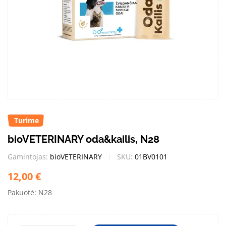
Turime
bioVETERINARY oda&kailis, N28
Gamintojas:
bioVETERINARY
SKU:
01BV0101
12,00
€
Pakuotė: N28