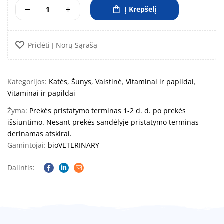
Į Krepšelį
Pridėti Į Norų Sąrašą
Kategorijos:
Katės
,
Šunys
,
Vaistinė
,
Vitaminai ir papildai
,
Vitaminai ir papildai
Žyma:
Prekės pristatymo terminas 1-2 d. d. po prekės
išsiuntimo. Nesant prekės sandėlyje pristatymo terminas
derinamas atskirai.
Gamintojai:
bioVETERINARY
Dalintis:
Facebook
Linkedin
Email