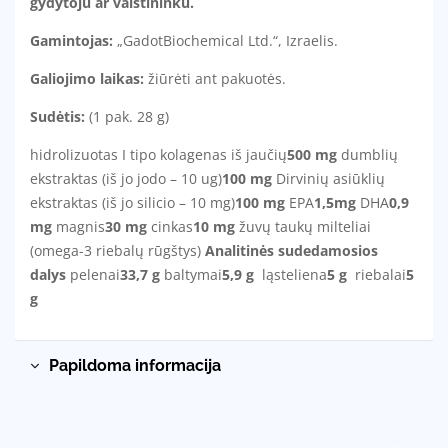
gydytoju ar vaistininku.
Gamintojas:
„GadotBiochemical Ltd.“, Izraelis.
Galiojimo laikas:
žiūrėti ant pakuotės.
Sudėtis:
(1 pak. 28 g)
hidrolizuotas I tipo kolagenas iš jaučių
500 mg
dumblių
ekstraktas (iš jo jodo – 10 ug)
100 mg
Dirvinių asiūklių
ekstraktas (iš jo silicio – 10 mg)
100 mg
EPA
1,5mg
DHA
0,9
mg
magnis
30 mg
cinkas
10 mg
žuvų taukų milteliai
(omega-3 riebalų rūgštys)
Analitinės sudedamosios
dalys
pelenai
33,7 g
baltymai
5,9 g
ląsteliena
5 g
riebalai
5
g
Papildoma informacija