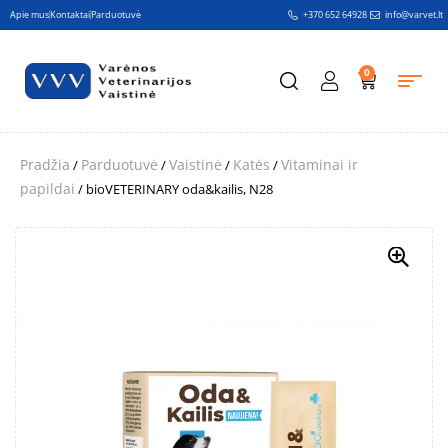
Apie mus
Kontaktai
Parduotuvė
+370 652 64928
info@varvet.lt
0
Pradžia
Parduotuvė
Vaistinė
Katės
Vitaminai ir
/
/
/
/
papildai
/ bioVETERINARY oda&kailis, N28