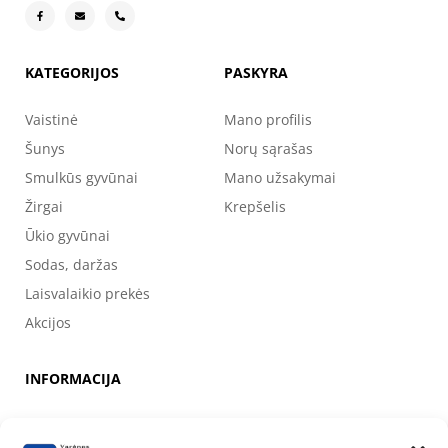
KATEGORIJOS
PASKYRA
Vaistinė
Mano profilis
Šunys
Norų sąrašas
Smulkūs gyvūnai
Mano užsakymai
Žirgai
Krepšelis
Ūkio gyvūnai
Sodas, daržas
Laisvalaikio prekės
Akcijos
INFORMACIJA
Apie mus