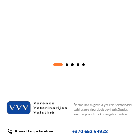
Žinome, kad augintiniai yra kaip šeimos nariai,
todėl esame įsipareigoję tiekti aukščiausios
kokybės produktus, kuriais galite pasitikėti.
+370 652 64928
Konsultacija telefonu