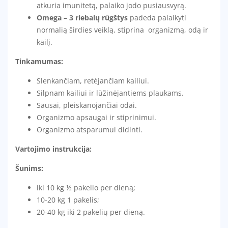
atkuria imunitetą, palaiko jodo pusiausvyrą.
Omega – 3 riebalų rūgštys
padeda palaikyti
normalią širdies veiklą, stiprina organizmą, odą ir
kailį.
Tinkamumas:
Slenkančiam, retėjančiam kailiui.
Silpnam kailiui ir lūžinėjantiems plaukams.
Sausai, pleiskanojančiai odai.
Organizmo apsaugai ir stiprinimui.
Organizmo atsparumui didinti.
Vartojimo instrukcija:
Šunims:
iki 10 kg ½ pakelio per dieną;
10-20 kg 1 pakelis;
20-40 kg iki 2 pakelių per dieną.