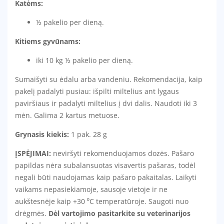
Katėms:
½ pakelio per dieną.
Kitiems gyvūnams:
iki 10 kg ½ pakelio per dieną.
Sumaišyti su ėdalu arba vandeniu. Rekomendacija, kaip
pakelį padalyti pusiau: išpilti miltelius ant lygaus
paviršiaus ir padalyti miltelius į dvi dalis. Naudoti iki 3
mėn. Galima 2 kartus metuose.
Grynasis kiekis:
1 pak. 28 g
ĮSPĖJIMAI:
neviršyti rekomenduojamos dozės. Pašaro
papildas nėra subalansuotas visavertis pašaras, todėl
negali būti naudojamas kaip pašaro pakaitalas. Laikyti
vaikams nepasiekiamoje, sausoje vietoje ir ne
aukštesnėje kaip +30 ⁰C temperatūroje. Saugoti nuo
drėgmės.
Dėl vartojimo pasitarkite su veterinarijos