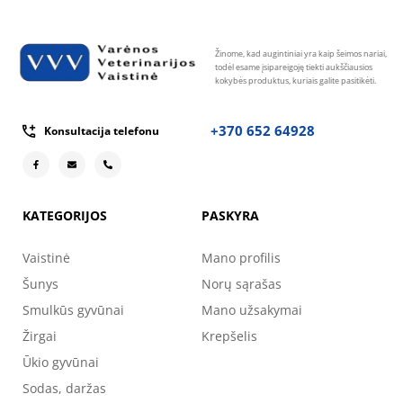
Žinome, kad augintiniai yra kaip šeimos nariai,
todėl esame įsipareigoję tiekti aukščiausios
kokybės produktus, kuriais galite pasitikėti.
+370 652 64928
Konsultacija telefonu
KATEGORIJOS
PASKYRA
Vaistinė
Mano profilis
Šunys
Norų sąrašas
Smulkūs gyvūnai
Mano užsakymai
Žirgai
Krepšelis
Ūkio gyvūnai
Sodas, daržas