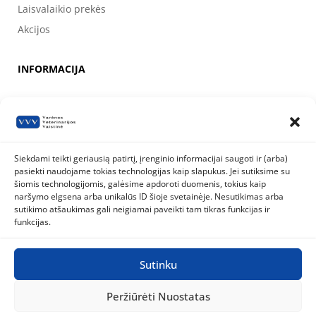
Laisvalaikio prekės
Akcijos
INFORMACIJA
Apie mus
Kontaktai
Prekių pirkimo, apmokėjimo, pristatymo ir grąžinimo sąlygos
Siekdami teikti geriausią patirtį, įrenginio informacijai saugoti ir (arba)
pasiekti naudojame tokias technologijas kaip slapukus. Jei sutiksime su
Valstybinė maisto ir veterinarijos tarnyba
šiomis technologijomis, galėsime apdoroti duomenis, tokius kaip
Siesikų g. 19 LT-07170 Vilnius
naršymo elgsena arba unikalūs ID šioje svetainėje. Nesutikimas arba
8 800 40 403
info@vmvt.lt
sutikimo atšaukimas gali neigiamai paveikti tam tikras funkcijas ir
www.vmvt.lt
funkcijas.
Sutinku
Privatumo politika
Slapukų politika
Peržiūrėti Nuostatas
Visos teisės saugomos © 2026
Varėnos Veterinarijos Vaistinė
|
Sukurta BWEB