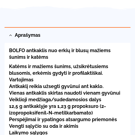
Aprašymas
BOLFO antkaklis nuo erkių ir blusų mažiems
šunims ir katėms
Katėms ir mažiems šunims, užsikrėtusiems
blusomis, erkėmis gydyti ir profilaktiškai.
Vartojimas
Antkaklį reikia užsegti gyvūnui ant kaklo.
Vienas antkaklis skirtas naudoti vienam gyvūnui
Veiklioji medžiaga/sudedamosios dalys
12,5 g antkaklyje yra 1,23 g propoksuro (2-
izopropoksifenil-N-metilkarbamato)
Perspėjimai ir ypatingos atsargumo priemonės
Vengti sąlyčio su oda ir akimis
Laikymo sąlygos