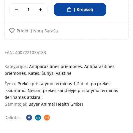
Į Krepšelį
Pridėti Į Norų Sąrašą
EAN: 4007221035183
Kategorijos:
Antiparazitinės priemonės
,
Antiparazitinės
priemonės
,
Katės
,
Šunys
,
Vaistinė
Žyma:
Prekės pristatymo terminas 1-2 d. d. po prekės
išsiuntimo. Nesant prekės sandėlyje pristatymo terminas
derinamas atskirai.
Gamintojai:
Bayer Animal Health GmbH
Dalintis:
Facebook
Linkedin
Email