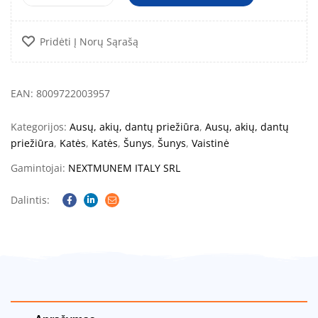
Pridėti Į Norų Sąrašą
EAN: 8009722003957
Kategorijos:
Ausų, akių, dantų priežiūra
,
Ausų, akių, dantų
priežiūra
,
Katės
,
Katės
,
Šunys
,
Šunys
,
Vaistinė
Gamintojai:
NEXTMUNEM ITALY SRL
Dalintis:
Facebook
Linkedin
Email