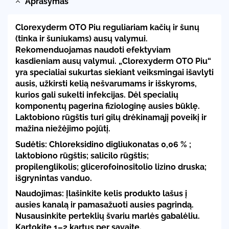
Aprašymas
Clorexyderm OTO Piu
reguliariam kačių ir šunų
(tinka ir šuniukams) ausų valymui.
Rekomenduojamas naudoti efektyviam
kasdieniam ausų valymui. „Clorexyderm OTO Piu“
yra specialiai sukurtas siekiant veiksmingai išavlyti
ausis, užkirsti kelią nešvarumams ir išskyroms,
kurios gali sukelti infekcijas. Dėl specialių
komponentų pagerina fiziologinę ausies būklę.
Laktobiono rūgštis turi gilų drėkinamąjį poveikį ir
mažina niežėjimo pojūtį.
Sudėtis:
Chloreksidino digliukonatas 0,06 % ;
laktobiono rūgštis; salicilo rūgštis;
propilenglikolis; glicerofoinositolio lizino druska;
išgrynintas vanduo.
Naudojimas:
Įlašinkite kelis produkto lašus į
ausies kanalą ir pamasažuoti ausies pagrindą.
Nusausinkite perteklių švariu marlės gabalėliu.
Kartokite 1–2 kartus per savaitę.