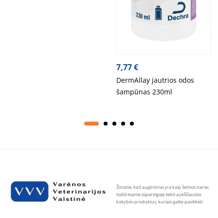
7,77
€
DermAllay jautrios odos
šampūnas 230ml
Žinome, kad augintiniai yra kaip šeimos nariai,
todėl esame įsipareigoję tiekti aukščiausios
kokybės produktus, kuriais galite pasitikėti.