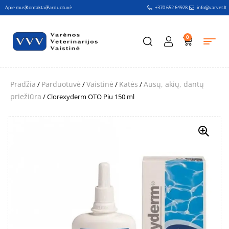
Apie mus
Kontaktai
Parduotuvė
+370 652 64928
info@varvet.lt
0
Pradžia
Parduotuvė
Vaistinė
Katės
Ausų, akių, dantų
/
/
/
/
priežiūra
/ Clorexyderm OTO Piu 150 ml