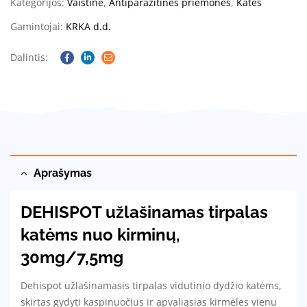
Kategorijos:
Vaistinė
,
Antiparazitinės priemonės
,
Katės
Gamintojai:
KRKA d.d.
Dalintis:
Facebook
Linkedin
Email
Aprašymas
DEHISPOT užlašinamas tirpalas
katėms nuo kirminų,
30mg/7,5mg
Dehispot užlašinamasis tirpalas vidutinio dydžio katėms,
skirtas gydyti kaspinuočius ir apvaliąsias kirmėles vienu