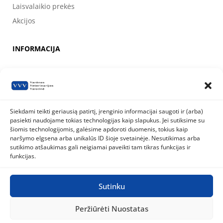
Laisvalaikio prekės
Akcijos
INFORMACIJA
Apie mus
Kontaktai
Prekių pirkimo, apmokėjimo, pristatymo ir grąžinimo sąlygos
Siekdami teikti geriausią patirtį, įrenginio informacijai saugoti ir (arba)
pasiekti naudojame tokias technologijas kaip slapukus. Jei sutiksime su
Valstybinė maisto ir veterinarijos tarnyba
šiomis technologijomis, galėsime apdoroti duomenis, tokius kaip
Siesikų g. 19 LT-07170 Vilnius
naršymo elgsena arba unikalūs ID šioje svetainėje. Nesutikimas arba
8 800 40 403
info@vmvt.lt
sutikimo atšaukimas gali neigiamai paveikti tam tikras funkcijas ir
www.vmvt.lt
funkcijas.
Sutinku
Privatumo politika
Slapukų politika
Peržiūrėti Nuostatas
Visos teisės saugomos © 2026
Varėnos Veterinarijos Vaistinė
|
Sukurta BWEB