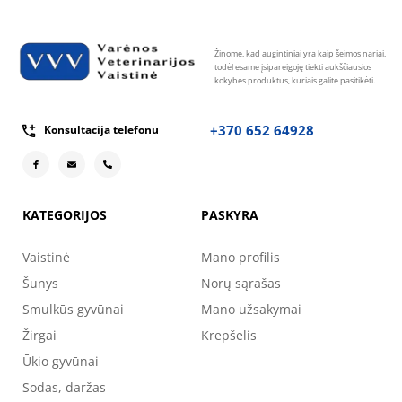
Žinome, kad augintiniai yra kaip šeimos nariai,
todėl esame įsipareigoję tiekti aukščiausios
kokybės produktus, kuriais galite pasitikėti.
+370 652 64928
Konsultacija telefonu
KATEGORIJOS
PASKYRA
Vaistinė
Mano profilis
Šunys
Norų sąrašas
Smulkūs gyvūnai
Mano užsakymai
Žirgai
Krepšelis
Ūkio gyvūnai
Sodas, daržas