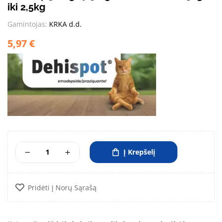
iki 2,5kg
Gamintojas:
KRKA d.d.
5,97
€
Į Krepšelį
Pridėti Į Norų Sąrašą