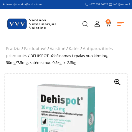
Apie mus
Kontaktai
Parduotuvė
+370 652 64928
info@varvet.lt
0
Pradžia
Parduotuvė
Vaistinė
Katės
Antiparazitinės
/
/
/
/
priemonės
/ DEHISPOT užlašinamas tirpalas nuo kirminų,
30mg/7,5mg, katėms muo 0,5kg iki 2,5kg