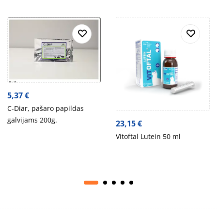
5,37
€
C-Diar, pašaro papildas
galvijams 200g.
23,15
€
Vitoftal Lutein 50 ml