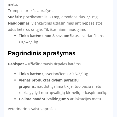
metu.
Trumpas prekės aprašymas
Sudėtis
:
prazikvantelis 30 mg, emodepsidas 7,5 mg.
Naudojimas:
vienkartinis užlašinimas ant nepažeistos
odos keteros srityje. Tik išoriniam naudojimui.
Tinka katėms nuo 8 sav. amžiaus,
sveriančioms
>0,5–2,5 kg
Pagrindinis aprašymas
Dehispot –
užlašinamasis tirpalas katėms.
Tinka katėms,
sveriančioms >0,5-2,5 kg
Vienas produktas dviem parazitų
grupėms:
naudoti galima tik jei tuo pačiu metu
reikia gydyti nuo apvaliųjų kirmėlių ir kaspinuočių.
Galima naudoti vaikingumo
ar laktacijos metu.
Veterinarinis vaisto aprašas: