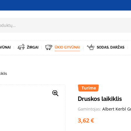
VŪNAI
ŽIRGAI
ŪKIO GYVŪNAI
SODAS, DARŽAS
iklis
Turime
Druskos laikiklis
Gamintojas:
Albert Kerbl 
3,62
€