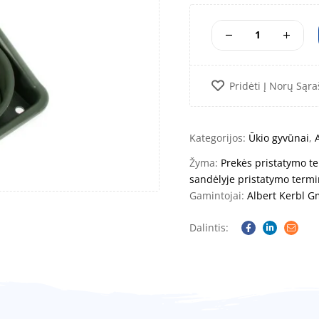
Pridėti Į Norų Sąra
Kategorijos:
Ūkio gyvūnai
,
Žyma:
Prekės pristatymo te
sandėlyje pristatymo termi
Gamintojai:
Albert Kerbl 
Dalintis:
Facebook
Linkedin
Email