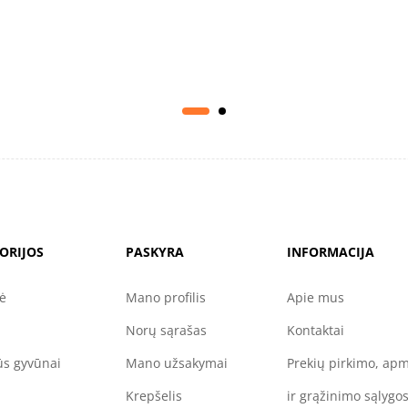
ORIJOS
PASKYRA
INFORMACIJA
nė
Mano profilis
Apie mus
Norų sąrašas
Kontaktai
s gyvūnai
Mano užsakymai
Prekių pirkimo, ap
Krepšelis
ir grąžinimo sąlygo