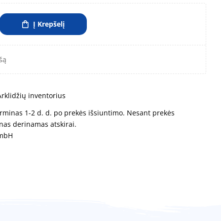
Į Krepšelį
šą
Arklidžių inventorius
rminas 1-2 d. d. po prekės išsiuntimo. Nesant prekės
nas derinamas atskirai.
GmbH