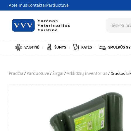
Apie mus
Kontaktai
Parduotuvė
VAISTINĖ
ŠUNYS
KATĖS
SMULKŪS GY
Pradžia
Parduotuvė
Žirgai
Arklidžių inventorius
/
/
/
/ Druskos laik