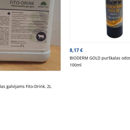
8,17
€
BIODERM GOLD purškalas odos 
100ml
as galvijams Fito-Drink, 2L