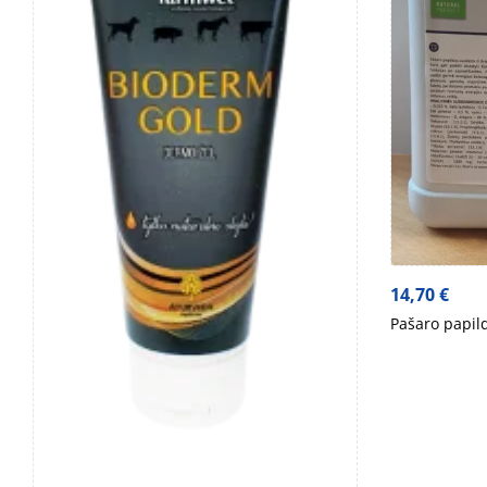
14,70
€
Pašaro papild