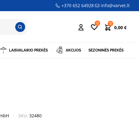
+370 652 64928
info@varvet.lt
0
0
0,00
€
LAISVALAIKIO PREKĖS
AKCIJOS
SEZONINĖS PREKĖS
GmbH
SKU:
32480