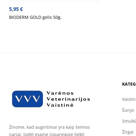
5,95
€
BIODERM GOLD gelis 50g.
KATEG
Vaisti
Šunys
Smulkū
Žinome, kad augintiniai yra kaip šeimos
Žirgai
nariai, todėl esame įsipareigoję tiekti