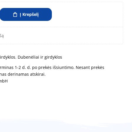
Į Krepšelį
šą
irdyklos
,
Dubenėliai ir girdyklos
rminas 1-2 d. d. po prekės išsiuntimo. Nesant prekės
nas derinamas atskirai.
GmbH