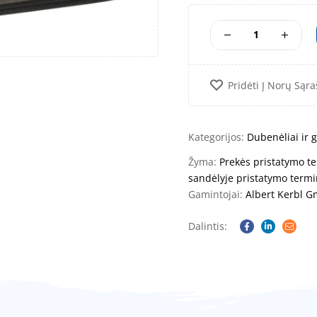
Pridėti Į Norų Sąra
Kategorijos:
Dubenėliai ir g
Žyma:
Prekės pristatymo te
sandėlyje pristatymo termi
Gamintojai:
Albert Kerbl 
Dalintis:
Facebook
Linkedin
Email