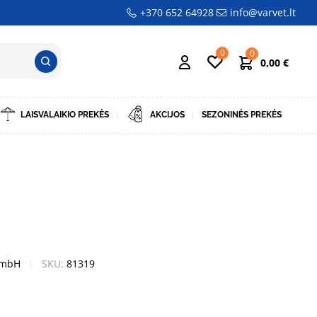
+370 652 64928
info@varvet.lt
0
0
0,00
€
LAISVALAIKIO PREKĖS
AKCIJOS
SEZONINĖS PREKĖS
GmbH
SKU:
81319