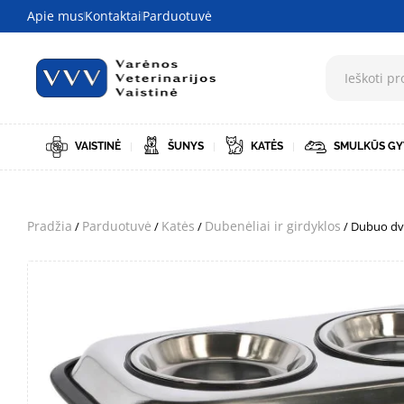
Apie mus
Kontaktai
Parduotuvė
VAISTINĖ
ŠUNYS
KATĖS
SMULKŪS GY
Pradžia
Parduotuvė
Katės
Dubenėliai ir girdyklos
/
/
/
/ Dubuo dv