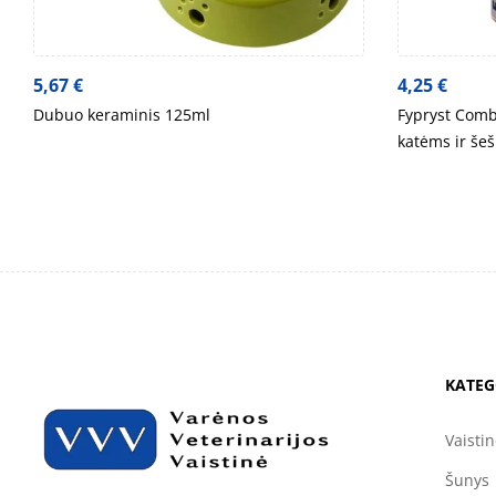
5,67
€
4,25
€
Dubuo keraminis 125ml
Fypryst Comb
katėms ir še
KATEG
Vaisti
Šunys