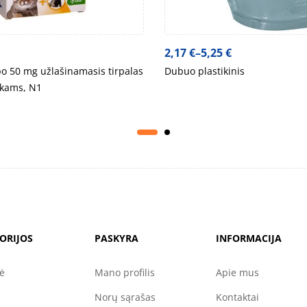
2,17
€
–
5,25
€
o 50 mg užlašinamasis tirpalas
Dubuo plastikinis
škams, N1
ORIJOS
PASKYRA
INFORMACIJA
nė
Mano profilis
Apie mus
Norų sąrašas
Kontaktai