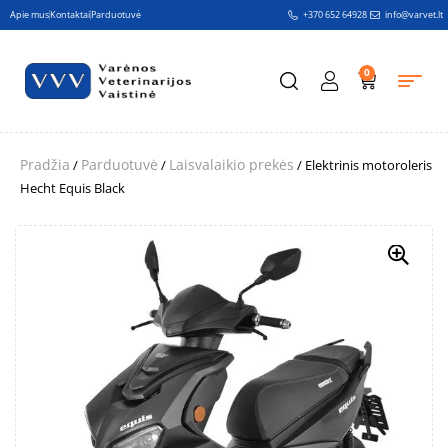
Apie mus
Kontaktai
Parduotuvė
+370 652 64928
info@varvet.lt
0
Pradžia
Parduotuvė
Laisvalaikio prekės
/
/
/ Elektrinis motoroleris
Hecht Equis Black