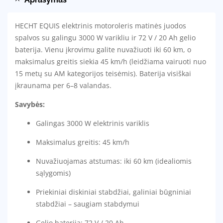
HECHT EQUIS elektrinis motoroleris matinės juodos
spalvos su galingu 3000 W varikliu ir 72 V / 20 Ah gelio
baterija. Vienu įkrovimu galite nuvažiuoti iki 60 km, o
maksimalus greitis siekia 45 km/h (leidžiama vairuoti nuo
15 metų su AM kategorijos teisėmis). Baterija visiškai
įkraunama per 6–8 valandas.
Savybės:
Galingas 3000 W elektrinis variklis
Maksimalus greitis: 45 km/h
Nuvažiuojamas atstumas: iki 60 km (idealiomis
sąlygomis)
Priekiniai diskiniai stabdžiai, galiniai būgniniai
stabdžiai – saugiam stabdymui
Gelio baterija: 72 V / 20 Ah