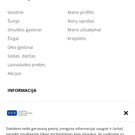
Vaistinė
Mano profilis
Šunys
Norų sąrašas
Smulkūs gyvūnai
Mano užsakymai
Žirgai
Krepšelis
Ūkio gyvūnai
Sodas, daržas
Laisvalaikio prekės
Akcijos
INFORMACIJA
Apie mus
Kontaktai
Prekių pirkimo, apmokėjimo, pristatymo ir grąžinimo sąlygos
Siekdami teikti geriausią patirtį, įrenginio informacijai saugoti ir (arba)
pasiekti naudojame tokias technologijas kaip slapukus. Jei sutiksime su