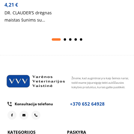
4,21
€
DR. CLAUDER’S drėgnas
maistas šunims su
kalakutiena, ryžiais ir
prebiotikais 800g
Žinome, kad augintiniai yra kaip šeimos nariai,
todėl esame įsipareigoję tiekti aukščiausios
kokybės produktus, kuriais galite pasitikėti.
+370 652 64928
Konsultacija telefonu
KATEGORIJOS
PASKYRA