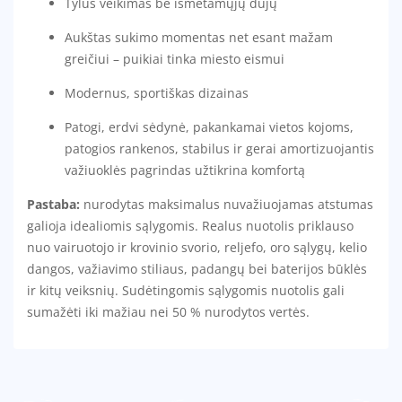
Tylus veikimas be išmetamųjų dujų
Aukštas sukimo momentas net esant mažam
greičiui – puikiai tinka miesto eismui
Modernus, sportiškas dizainas
Patogi, erdvi sėdynė, pakankamai vietos kojoms,
patogios rankenos, stabilus ir gerai amortizuojantis
važiuoklės pagrindas užtikrina komfortą
Pastaba:
nurodytas maksimalus nuvažiuojamas atstumas
galioja idealiomis sąlygomis. Realus nuotolis priklauso
nuo vairuotojo ir krovinio svorio, reljefo, oro sąlygų, kelio
dangos, važiavimo stiliaus, padangų bei baterijos būklės
ir kitų veiksnių. Sudėtingomis sąlygomis nuotolis gali
sumažėti iki mažiau nei 50 % nurodytos vertės.