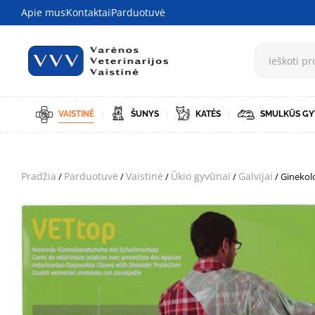
Apie mus
Kontaktai
Parduotuvė
VAISTINĖ
ŠUNYS
KATĖS
SMULKŪS GY
Pradžia
Parduotuvė
Vaistinė
Ūkio gyvūnai
Galvijai
/
/
/
/
/ Ginekolo