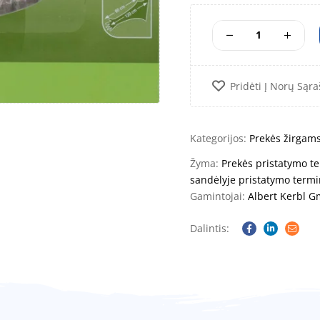
Pridėti Į Norų Sąra
Kategorijos:
Prekės žirgam
Žyma:
Prekės pristatymo te
sandėlyje pristatymo termi
Gamintojai:
Albert Kerbl 
Dalintis:
Facebook
Linkedin
Email