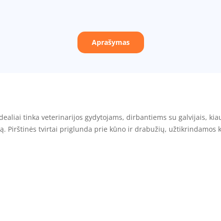
Aprašymas
idealiai tinka veterinarijos gydytojams, dirbantiems su galvijais, kia
ką. Pirštinės tvirtai priglunda prie kūno ir drabužių, užtikrindamos