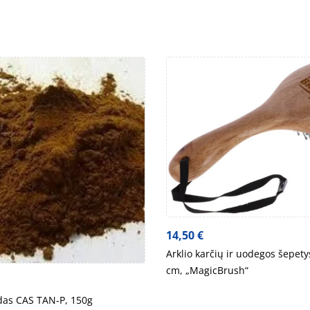
14,50
€
Arklio karčių ir uodegos šepety
cm, „MagicBrush“
das CAS TAN-P, 150g