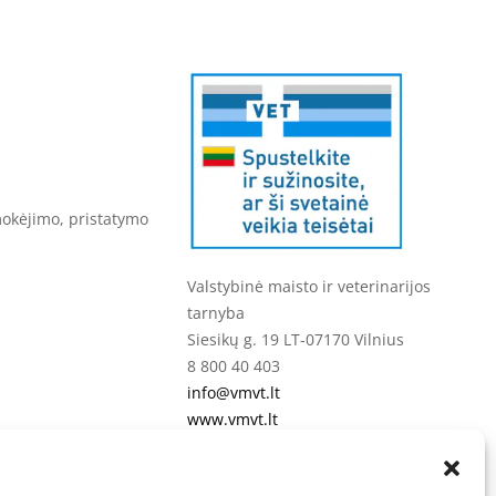
mokėjimo, pristatymo
s
Valstybinė maisto ir veterinarijos
tarnyba
Siesikų g. 19 LT-07170 Vilnius
8 800 40 403
info@vmvt.lt
www.vmvt.lt