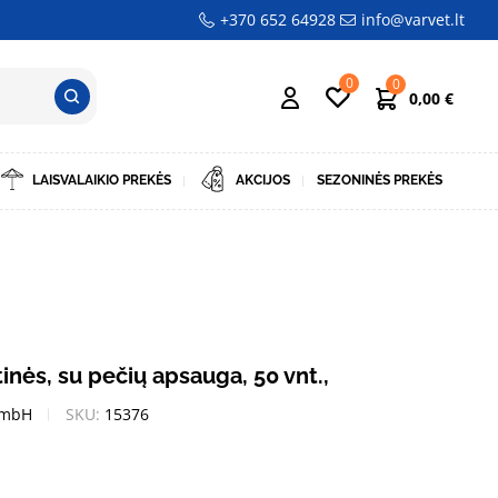
+370 652 64928
info@varvet.lt
0
0
0,00
€
LAISVALAIKIO PREKĖS
AKCIJOS
SEZONINĖS PREKĖS
inės, su pečių apsauga, 50 vnt.,
GmbH
SKU:
15376