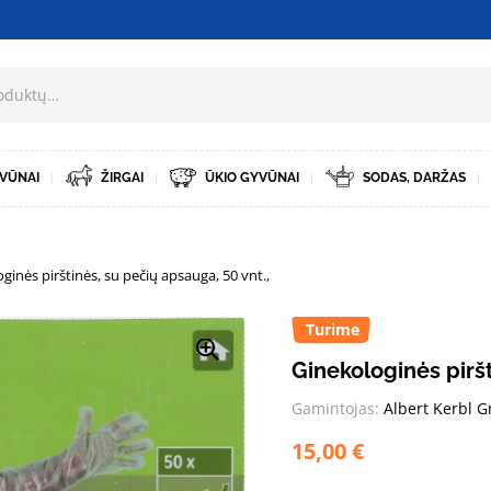
VŪNAI
ŽIRGAI
ŪKIO GYVŪNAI
SODAS, DARŽAS
ginės pirštinės, su pečių apsauga, 50 vnt.,
Turime
Ginekologinės piršt
Gamintojas:
Albert Kerbl 
15,00
€