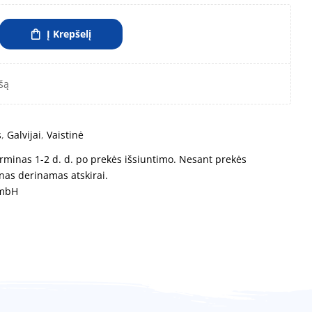
Į Krepšelį
šą
s
,
Galvijai
,
Vaistinė
rminas 1-2 d. d. po prekės išsiuntimo. Nesant prekės
nas derinamas atskirai.
GmbH