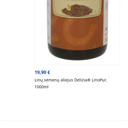
19,90
€
Linų sėmenų aliejus Delizia® LinoPur,
1000ml