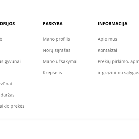
ORIJOS
PASKYRA
INFORMACIJA
nė
Mano profilis
Apie mus
Norų sąrašas
Kontaktai
s gyvūnai
Mano užsakymai
Prekių pirkimo, ap
Krepšelis
ir grąžinimo sąlygo
yvūnai
 daržas
aikio prekės