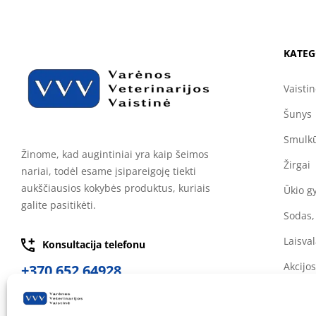
KATEG
Vaisti
Šunys
Smulkū
Žinome, kad augintiniai yra kaip šeimos
Žirgai
nariai, todėl esame įsipareigoję tiekti
aukščiausios kokybės produktus, kuriais
Ūkio g
galite pasitikėti.
Sodas,
Laisval
Konsultacija telefonu
Akcijos
+370 652 64928