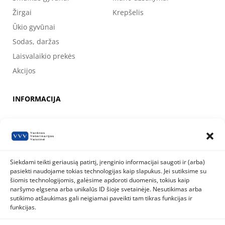
Žirgai
Krepšelis
Ūkio gyvūnai
Sodas, daržas
Laisvalaikio prekės
Akcijos
INFORMACIJA
Apie mus
Kontaktai
Prekių pirkimo, apmokėjimo, pristatymo ir grąžinimo sąlygos
Siekdami teikti geriausią patirtį, įrenginio informacijai saugoti ir (arba)
pasiekti naudojame tokias technologijas kaip slapukus. Jei sutiksime su
Valstybinė maisto ir veterinarijos tarnyba
šiomis technologijomis, galėsime apdoroti duomenis, tokius kaip
Siesikų g. 19 LT-07170 Vilnius
naršymo elgsena arba unikalūs ID šioje svetainėje. Nesutikimas arba
8 800 40 403
info@vmvt.lt
sutikimo atšaukimas gali neigiamai paveikti tam tikras funkcijas ir
www.vmvt.lt
funkcijas.