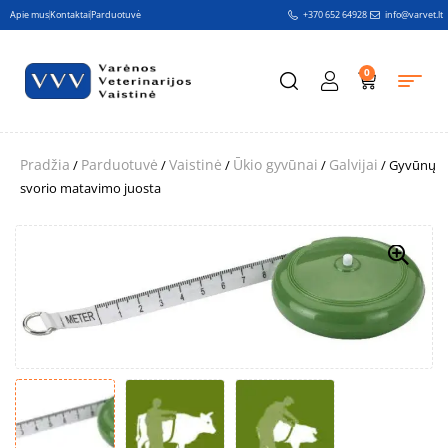
Apie mus
Kontaktai
Parduotuvė
+370 652 64928
info@varvet.lt
0
Pradžia
Parduotuvė
Vaistinė
Ūkio gyvūnai
Galvijai
/
/
/
/
/ Gyvūnų
svorio matavimo juosta