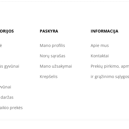
ORIJOS
PASKYRA
INFORMACIJA
nė
Mano profilis
Apie mus
Norų sąrašas
Kontaktai
s gyvūnai
Mano užsakymai
Prekių pirkimo, ap
Krepšelis
ir grąžinimo sąlygo
yvūnai
 daržas
aikio prekės