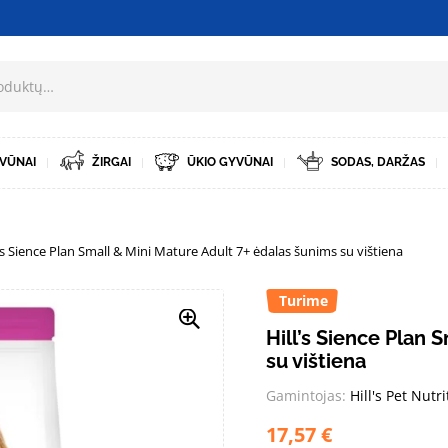
VŪNAI
ŽIRGAI
ŪKIO GYVŪNAI
SODAS, DARŽAS
l’s Sience Plan Small & Mini Mature Adult 7+ ėdalas šunims su vištiena
Turime
Hill’s Sience Plan 
su vištiena
Gamintojas:
Hill's Pet Nutri
17,57
€