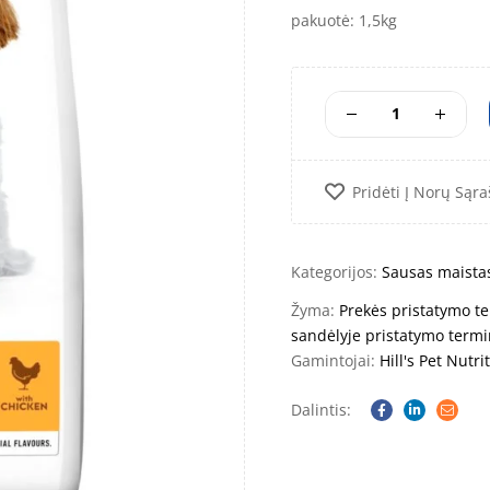
pakuotė: 1,5kg
Pridėti Į Norų Sąra
Kategorijos:
Sausas maista
Žyma:
Prekės pristatymo te
sandėlyje pristatymo termi
Gamintojai:
Hill's Pet Nutrit
Dalintis:
Facebook
Linkedin
Email