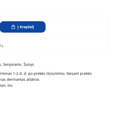
Į Krepšelį
šą
s
,
Senjorams
,
Šunys
rminas 1-2 d. d. po prekės išsiuntimo. Nesant prekės
nas derinamas atskirai.
ion, Inc.