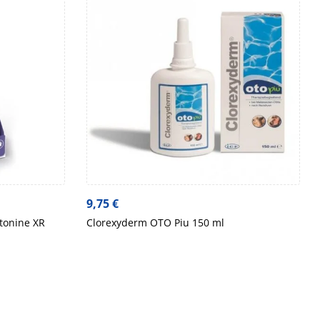
9,75
€
atonine XR
Clorexyderm OTO Piu 150 ml