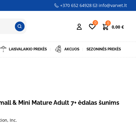
+370 652 64928
info@varvet.lt
0
0
0,00
€
LAISVALAIKIO PREKĖS
AKCIJOS
SEZONINĖS PREKĖS
Small & Mini Mature Adult 7+ ėdalas šunims
tion, Inc.