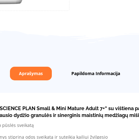
Aprašymas
Papildoma Informacija
S SCIENCE PLAN
Small & Mini Mature Adult 7+“ su vištiena p
usio dydžio granulės ir sinerginis maistinių medžiagų mišin
o pūslės sveikatą
s stiprina odos sveikatą ir suteikia kailiui žvilgesio