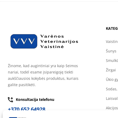
KATEG
Vaisti
Šunys
Smulkū
Žinome, kad augintiniai yra kaip šeimos
Žirgai
nariai, todėl esame įsipareigoję tiekti
aukščiausios kokybės produktus, kuriais
Ūkio g
galite pasitikėti.
Sodas,
Laisval
Konsultacija telefonu
Akcijos
+370 652 64928