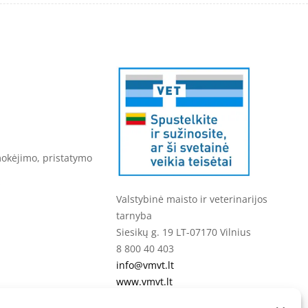
mokėjimo, pristatymo
s
Valstybinė maisto ir veterinarijos
tarnyba
Siesikų g. 19 LT-07170 Vilnius
8 800 40 403
info@vmvt.lt
www.vmvt.lt