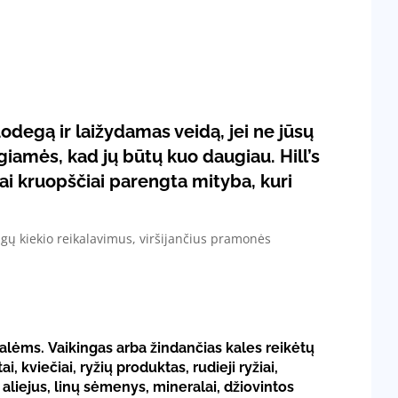
odegą ir laižydamas veidą, jei ne jūsų
iamės, kad jų būtų kuo daugiau. Hill’s
tai kruopščiai parengta mityba, kuri
agų kiekio reikalavimus, viršijančius pramonės
ėms. Vaikingas arba žindančias kales reikėtų
, kviečiai, ryžių produktas, rudieji ryžiai,
s aliejus, linų sėmenys, mineralai, džiovintos