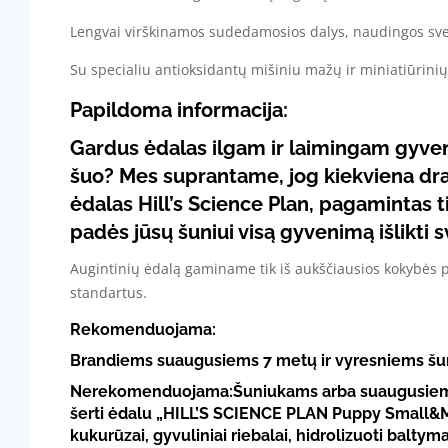
Lengvai virškinamos sudedamosios dalys, naudingos sve
Su specialiu antioksidantų mišiniu mažų ir miniatiūrinių
Papildoma informacija:
Gardus ėdalas ilgam ir laimingam gyveni
šuo? Mes suprantame, jog kiekviena drau
ėdalas
Hill’s Science Plan
, pagamintas t
padės jūsų šuniui visą gyvenimą išlikti 
Augintinių ėdalą gaminame tik iš aukščiausios kokybės pr
standartus.
Rekomenduojama:
Brandiems suaugusiems 7 metų ir vyresniems šuni
Nerekomenduojama:Šuniukams arba suaugusiems šu
šerti ėdalu „
HILL’S SCIENCE PLAN
Puppy Small&Mi
kukurūzai, gyvuliniai riebalai, hidrolizuoti baltym