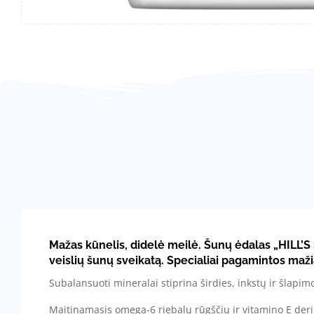
Mažas kūnelis, didelė meilė. Šunų ėdalas „
HILL’
veislių šunų sveikatą. Specialiai pagamintos mažia
Subalansuoti mineralai stiprina širdies, inkstų ir šlapim
Maitinamasis omega-6 riebalų rūgščių ir vitamino E deriny