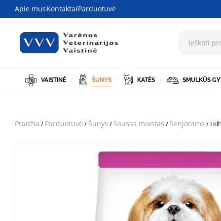
Apie mus
Kontaktai
Parduotuvė
VAISTINĖ
ŠUNYS
KATĖS
SMULKŪS GY
Pradžia
Parduotuvė
Šunys
Sausas maistas
Senjorams
/
/
/
/
/ Hil