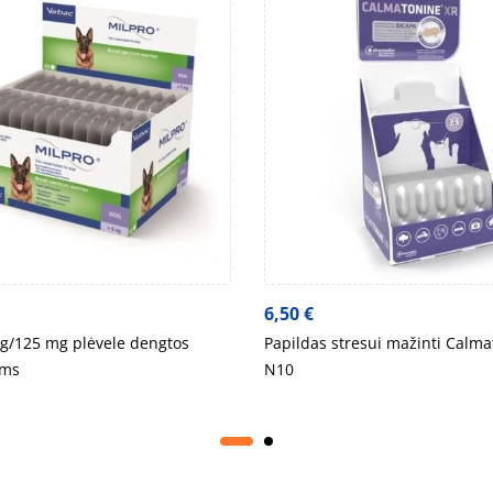
6,50
€
g/125 mg plėvele dengtos
Papildas stresui mažinti Calm
ims
N10