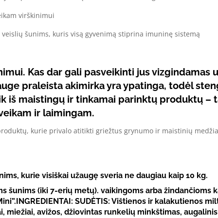
ikam virškinimui
 veislių šunims, kuris visą gyvenimą stiprina imuninę sistemą
mui. Kas dar gali pasveikinti jus vizgindamas u
ge praleista akimirka yra ypatinga, todėl steng
ik iš maistingų ir tinkamai parinktų produktų – 
sveikam ir laimingam.
oduktų, kurie privalo atitikti griežtus grynumo ir maistinių medži
ms, kurie visiškai užaugę sveria ne daugiau kaip 10 kg.
nims (iki 7-erių metų). vaikingoms arba žindančioms kal
ni”.
INGREDIENTAI:
SUDĖTIS: Vištienos ir kalakutienos miltai
ai, miežiai, avižos, džiovintas runkelių minkštimas, augalini