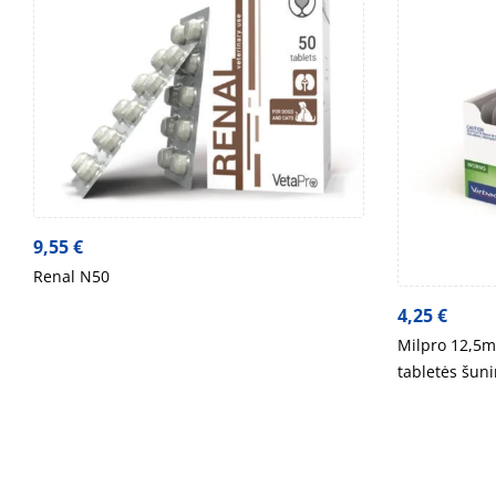
9,55
€
Renal N50
4,25
€
Milpro 12,5m
tabletės šun