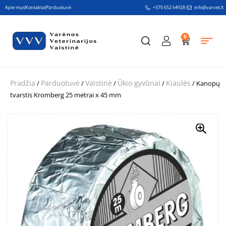
Apie mus
Kontaktai
Parduotuvė
+370 652 64928
info@varvet.lt
0
Pradžia
Parduotuvė
Vaistinė
Ūkio gyvūnai
Kiaulės
/
/
/
/
/ Kanopų
tvarstis Kromberg 25 metrai x 45 mm