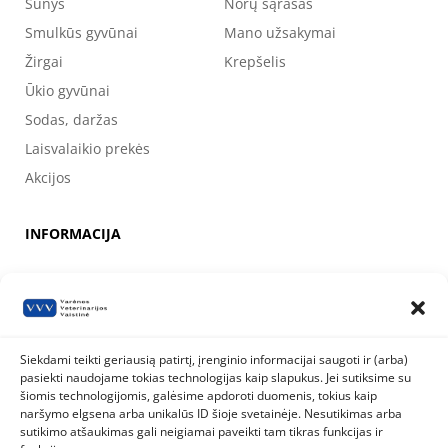
Šunys
Norų sąrašas
Smulkūs gyvūnai
Mano užsakymai
Žirgai
Krepšelis
Ūkio gyvūnai
Sodas, daržas
Laisvalaikio prekės
Akcijos
INFORMACIJA
Apie mus
Kontaktai
Prekių pirkimo, apmokėjimo, pristatymo ir grąžinimo sąlygos
Siekdami teikti geriausią patirtį, įrenginio informacijai saugoti ir (arba)
pasiekti naudojame tokias technologijas kaip slapukus. Jei sutiksime su
Valstybinė maisto ir veterinarijos tarnyba
šiomis technologijomis, galėsime apdoroti duomenis, tokius kaip
Siesikų g. 19 LT-07170 Vilnius
naršymo elgsena arba unikalūs ID šioje svetainėje. Nesutikimas arba
8 800 40 403
info@vmvt.lt
sutikimo atšaukimas gali neigiamai paveikti tam tikras funkcijas ir
www.vmvt.lt