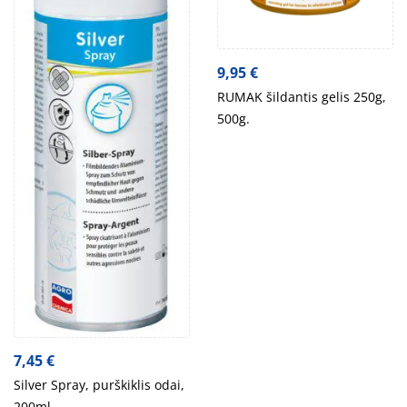
9,95
€
RUMAK šildantis gelis 250g,
500g.
7,45
€
Silver Spray, purškiklis odai,
200ml