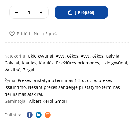
Į Krepšelį
Pridėti Į Norų Sąrašą
Kategorijų:
Ūkio gyvūnai
,
Avys, ožkos
,
Avys, ožkos
,
Galvijai
,
Galvijai
,
Kiaulės
,
Kiaulės
,
Priežiūros priemonės
,
Ūkio gyvūnai
,
Vaistinė
,
Žirgai
Žyma:
Prekės pristatymo terminas 1-2 d. d. po prekės
išsiuntimo. Nesant prekės sandėlyje pristatymo terminas
derinamas atskirai.
Gamintojai:
Albert Kerbl GmbH
Dalintis:
Facebook
Linkedin
Email