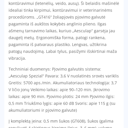
kontūravimui (letenėlių, veido, ausų). Ši belaidis mašinėlė
idealiai tinka kirpimui, kontūravimui ir veterinarinėms
procedūroms. „GT416“ žoliapjovės pjovimo galvutė
pagaminta iš aukštos kokybės anglinio plieno.
Ilgas
ašmenų tarnavimo laikas, kuriuo „Aesculap“ garsėja jau
daugelį metų. Ergonomiška forma, patogi rankena,
pagaminta iš patvaraus plastiko. Lengvas, užtikrina
patogų naudojimą. Labai tylus, pasižymi išskirtinai maža
vibracija.
Techniniai duomenys: Pjovimo galvutės sistema:
„Aesculap Spezial“ Pavara: 3,6 V nuolatinės srovės variklis
Greitis: 5700 aps./min. Akumuliatoriaus technologija: 3,7
V ličio jonų Veikimo laikas: apie 90–120 min. Įkrovimo
laikas: apie 90 min. Pjovimo plotis: 24 mm Pjovimo ilgis:
0,5 mm Triukšmo lygis: apie 60 dB Svoris: apie 115 g (su
akumuliatoriumi ir pjovimo galvute)
Į komplektą įeina: 0,5 mm šukos (GT608), šukos (galima
reguliuoti 4 skirtingus kirpimo ilgius, 3–6 mm), valymo