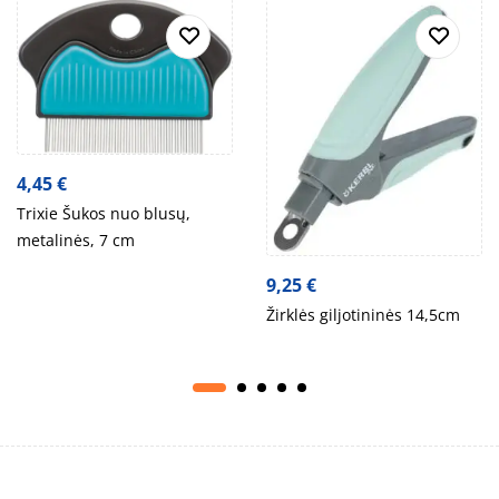
4,45
€
Trixie Šukos nuo blusų,
metalinės, 7 cm
9,25
€
Žirklės giljotininės 14,5cm