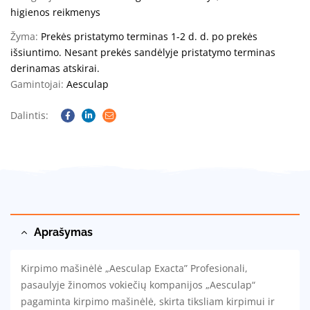
higienos reikmenys
Žyma:
Prekės pristatymo terminas 1-2 d. d. po prekės
išsiuntimo. Nesant prekės sandėlyje pristatymo terminas
derinamas atskirai.
Gamintojai:
Aesculap
Dalintis:
Facebook
Linkedin
Email
Aprašymas
Kirpimo mašinėlė „Aesculap Exacta” Profesionali,
pasaulyje žinomos vokiečių kompanijos „Aesculap“
pagaminta kirpimo mašinėlė, skirta tiksliam kirpimui ir