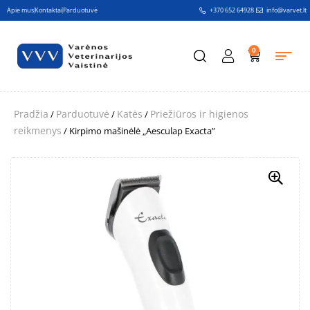
Apie mus
Kontaktai
Parduotuvė
+370 652 64928
info@varvet.lt
0
Pradžia
Parduotuvė
Katės
Priežiūros ir higienos
/
/
/
reikmenys
/ Kirpimo mašinėlė „Aesculap Exacta”