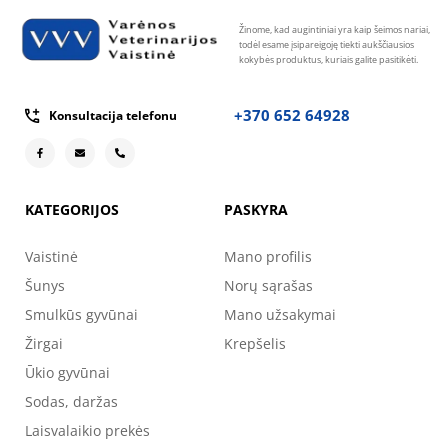
Žinome, kad augintiniai yra kaip šeimos nariai,
todėl esame įsipareigoję tiekti aukščiausios
kokybės produktus, kuriais galite pasitikėti.
+370 652 64928
Konsultacija telefonu
KATEGORIJOS
PASKYRA
Vaistinė
Mano profilis
Šunys
Norų sąrašas
Smulkūs gyvūnai
Mano užsakymai
Žirgai
Krepšelis
Ūkio gyvūnai
Sodas, daržas
Laisvalaikio prekės