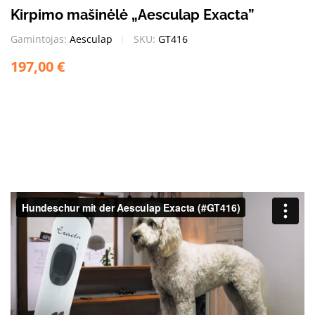
Kirpimo mašinėlė „Aesculap Exacta”
Gamintojas:
Aesculap
SKU:
GT416
197,00
€