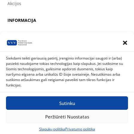
Akcijos
INFORMACIJA
Apie mus
Kontaktai
Prekių pirkimo, apmokėjimo, pristatymo ir grąžinimo sąlygos
Siekdami teikti geriausią patirtį, įrenginio informacijai saugoti ir (arba)
pasiekti naudojame tokias technologijas kaip slapukus. Jei sutiksime su
Valstybinė maisto ir veterinarijos tarnyba
šiomis technologijomis, galėsime apdoroti duomenis, tokius kaip
Siesikų g. 19 LT-07170 Vilnius
naršymo elgsena arba unikalūs ID šioje svetainėje. Nesutikimas arba
8 800 40 403
info@vmvt.lt
sutikimo atšaukimas gali neigiamai paveikti tam tikras funkcijas ir
www.vmvt.lt
funkcijas.
Sutinku
Privatumo politika
Slapukų politika
Peržiūrėti Nuostatas
Visos teisės saugomos © 2026
Varėnos Veterinarijos Vaistinė
|
Sukurta BWEB
Slapukų politika
Privatumo politika