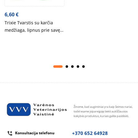
6,60
€
Trixie Tvarstis su karčia
medžiaga, lipnus prie savęs,
5 cm-4.5 m, 4 vnt., įv. spalvų
Žinome, kad augintiniai yra kaip šeimos nariai,
todėl esame įsipareigoję tiekti aukščiausios
kokybės produktus, kuriais galite pasitikėti.
+370 652 64928
Konsultacija telefonu