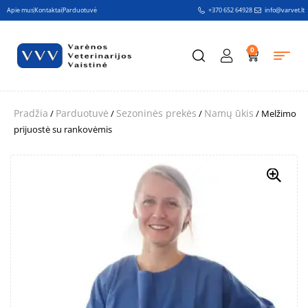
Apie mus
Kontaktai
Parduotuvė
+370 652 64928
info@varvet.lt
0
Pradžia
Parduotuvė
Sezoninės prekės
Namų ūkis
/
/
/
/ Melžimo
prijuostė su rankovėmis