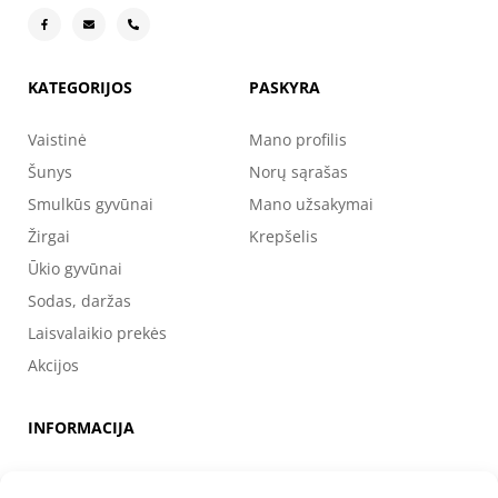
KATEGORIJOS
PASKYRA
Vaistinė
Mano profilis
Šunys
Norų sąrašas
Smulkūs gyvūnai
Mano užsakymai
Žirgai
Krepšelis
Ūkio gyvūnai
Sodas, daržas
Laisvalaikio prekės
Akcijos
INFORMACIJA
Apie mus