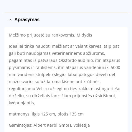
Aprašymas
Melžimo prijuostė su rankovėmis, M dydis
Idealiai tinka naudoti melžiant ar valant karves, taip pat
gali būti naudojamas veterinarinėms apžiūroms,
pagamintas iš patvaraus Oksfordo audinio, itin atsparus
plyšimams ir raukšlėms, itin atsparus vandeniui iki 5000
mm vandens stulpelio slėgio, labai patogus dėvėti dėl
mažo svorio, su uždaroma kišene ant krūtinės,
reguliuojamu Velcro užsegimu ties kaklu, elastingu riešo
dirželiu, su dirželiais lanksčiam prijuostės užsirišimui,
kvėpuojantis,
matmenys: ilgis 125 cm, plotis 135 cm
Gamintojas: Albert Kerbl GmbH, Vokietija