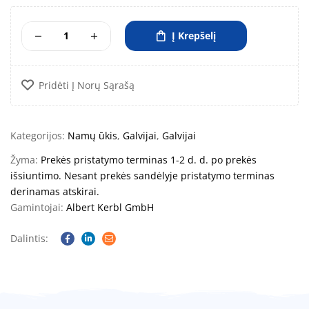
Į Krepšelį
Pridėti Į Norų Sąrašą
Kategorijos:
Namų ūkis
,
Galvijai
,
Galvijai
Žyma:
Prekės pristatymo terminas 1-2 d. d. po prekės
išsiuntimo. Nesant prekės sandėlyje pristatymo terminas
derinamas atskirai.
Gamintojai:
Albert Kerbl GmbH
Dalintis:
Facebook
Linkedin
Email