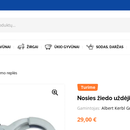
VŪNAI
ŽIRGAI
ŪKIO GYVŪNAI
SODAS, DARŽAS
imo replės
Turime
Nosies žiedo uždėj
Gamintojas:
Albert Kerbl 
29,00
€