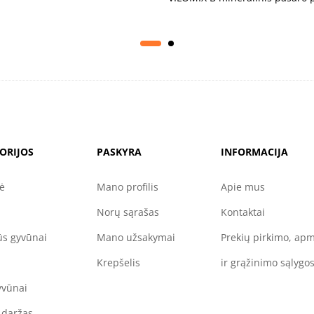
ORIJOS
PASKYRA
INFORMACIJA
nė
Mano profilis
Apie mus
Norų sąrašas
Kontaktai
s gyvūnai
Mano užsakymai
Prekių pirkimo, ap
Krepšelis
ir grąžinimo sąlygo
yvūnai
 daržas