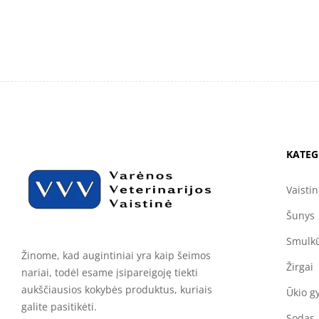
KATEG
Vaisti
Šunys
Smulkū
Žinome, kad augintiniai yra kaip šeimos
Žirgai
nariai, todėl esame įsipareigoję tiekti
aukščiausios kokybės produktus, kuriais
Ūkio g
galite pasitikėti.
Sodas,