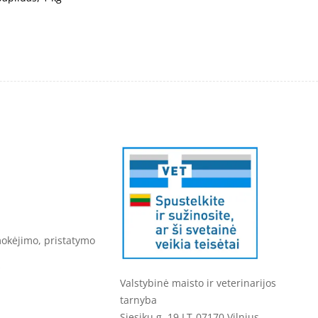
mokėjimo, pristatymo
s
Valstybinė maisto ir veterinarijos
tarnyba
Siesikų g. 19 LT-07170 Vilnius