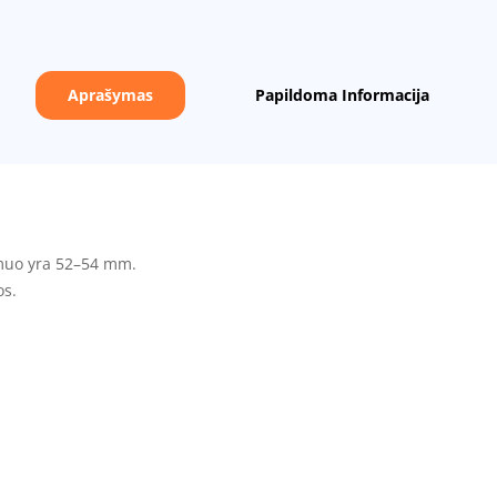
Aprašymas
Papildoma Informacija
smuo yra 52–54 mm.
os.