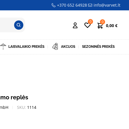
+370 652 64928
info@varvet.lt
0
0
0,00
€
LAISVALAIKIO PREKĖS
AKCIJOS
SEZONINĖS PREKĖS
imo replės
GmbH
SKU:
1114