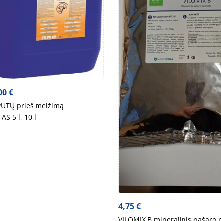
00
€
UTŲ prieš melžimą
 5 l, 10 l
4,75
€
VILOMIX B mineralinis pašaro p