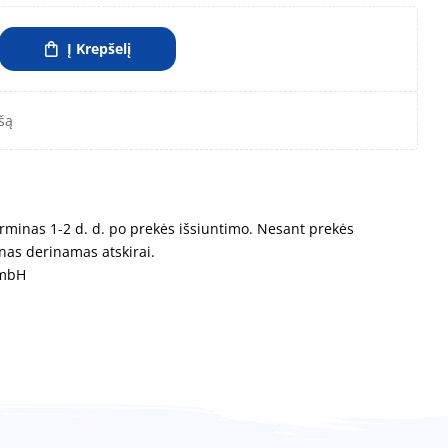
Į Krepšelį
šą
rminas 1-2 d. d. po prekės išsiuntimo. Nesant prekės
nas derinamas atskirai.
GmbH