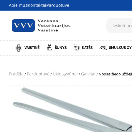
Apie mus
Kontaktai
Parduotuvė
VAISTINĖ
ŠUNYS
KATĖS
SMULKŪS GY
Pradžia
Parduotuvė
Ūkio gyvūnai
Galvijai
/
/
/
/ Nosies žiedo uždėj