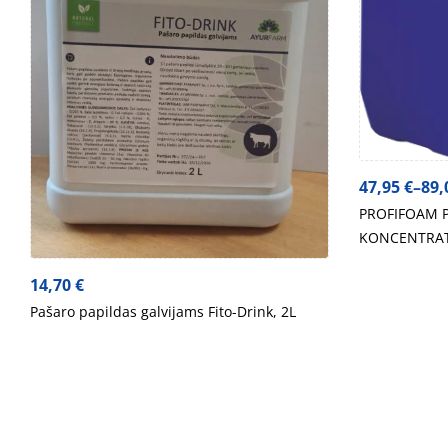
47,95
€
–
89,
PROFIFOAM P
KONCENTRATAS
14,70
€
Pašaro papildas galvijams Fito-Drink, 2L