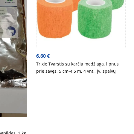
6,60
€
Trixie Tvarstis su karčia medžiaga, lipnus
prie savęs, 5 cm-4.5 m, 4 vnt., įv. spalvų
apildas, 1 kg