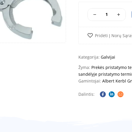
Pridėti Į Norų Sąra
Kategorija:
Galvijai
Žyma:
Prekės pristatymo te
sandėlyje pristatymo termi
Gamintojai:
Albert Kerbl 
Dalintis:
Facebook
Linkedin
Email