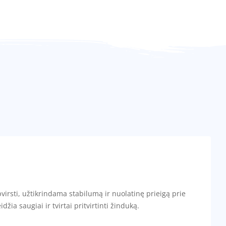
irsti, užtikrindama stabilumą ir nuolatinę prieigą prie
žia saugiai ir tvirtai pritvirtinti žinduką.