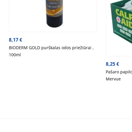
8,17
€
BIODERM GOLD purškalas odos priežiūrai ,
100ml
8,25
€
Pašaro papild
Mervue