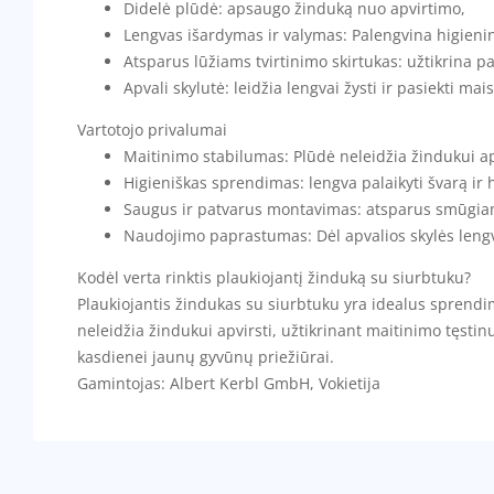
Didelė plūdė: apsaugo žinduką nuo apvirtimo,
Lengvas išardymas ir valymas: Palengvina higienin
Atsparus lūžiams tvirtinimo skirtukas: užtikrina 
Apvali skylutė: leidžia lengvai žysti ir pasiekti mais
Vartotojo privalumai
Maitinimo stabilumas: Plūdė neleidžia žindukui ap
Higieniškas sprendimas: lengva palaikyti švarą ir 
Saugus ir patvarus montavimas: atsparus smūgiams
Naudojimo paprastumas: Dėl apvalios skylės lengv
Kodėl verta rinktis plaukiojantį žinduką su siurbtuku?
Plaukiojantis žindukas su siurbtuku yra idealus sprendi
neleidžia žindukui apvirsti, užtikrinant maitinimo tęstin
kasdienei jaunų gyvūnų priežiūrai.
Gamintojas: Albert Kerbl GmbH, Vokietija