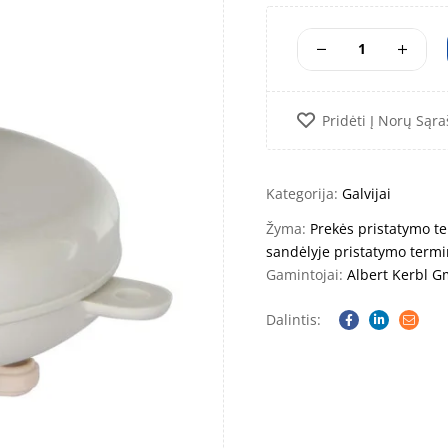
Pridėti Į Norų Sąra
Kategorija:
Galvijai
Žyma:
Prekės pristatymo te
sandėlyje pristatymo termi
Gamintojai:
Albert Kerbl 
Dalintis:
Facebook
Linkedin
Email