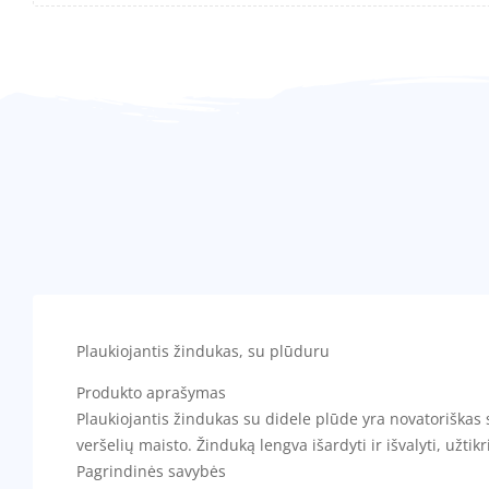
Plaukiojantis žindukas, su plūduru
Produkto aprašymas
Plaukiojantis žindukas su didele plūde yra novatoriškas 
veršelių maisto. Žinduką lengva išardyti ir išvalyti, užtik
Pagrindinės savybės