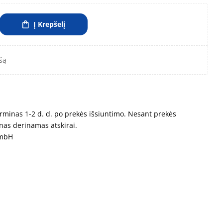
Į Krepšelį
šą
rminas 1-2 d. d. po prekės išsiuntimo. Nesant prekės
nas derinamas atskirai.
GmbH