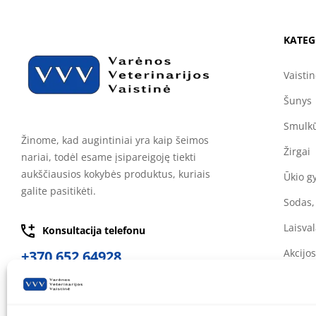
KATEG
Vaisti
Šunys
Smulkū
Žinome, kad augintiniai yra kaip šeimos
Žirgai
nariai, todėl esame įsipareigoję tiekti
aukščiausios kokybės produktus, kuriais
Ūkio g
galite pasitikėti.
Sodas,
Laisval
Konsultacija telefonu
Akcijos
+370 652 64928