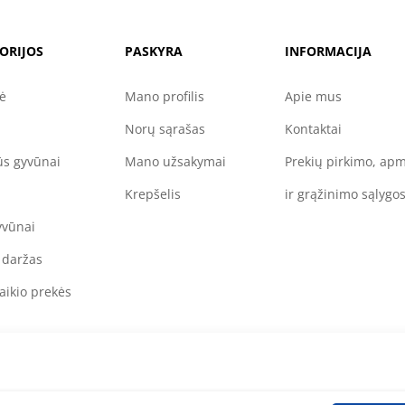
ORIJOS
PASKYRA
INFORMACIJA
nė
Mano profilis
Apie mus
Norų sąrašas
Kontaktai
s gyvūnai
Mano užsakymai
Prekių pirkimo, ap
Krepšelis
ir grąžinimo sąlygo
yvūnai
 daržas
aikio prekės