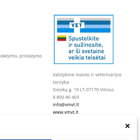
mokėjimo, pristatymo
s
Valstybinė maisto ir veterinarijos
tarnyba
Siesikų g. 19 LT-07170 Vilnius
8 800 40 403
info@vmvt.lt
www.vmvt.lt