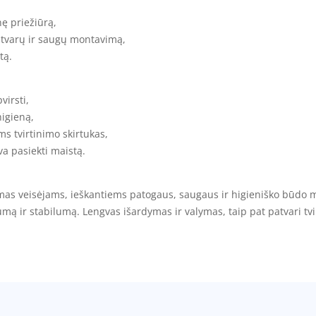
ę priežiūrą,
patvarų ir saugų montavimą,
tą.
virsti,
higieną,
 tvirtinimo skirtukas,
a pasiekti maistą.
mas veisėjams, ieškantiems patogaus, saugaus ir higieniško būdo ma
umą ir stabilumą. Lengvas išardymas ir valymas, taip pat patvari tv