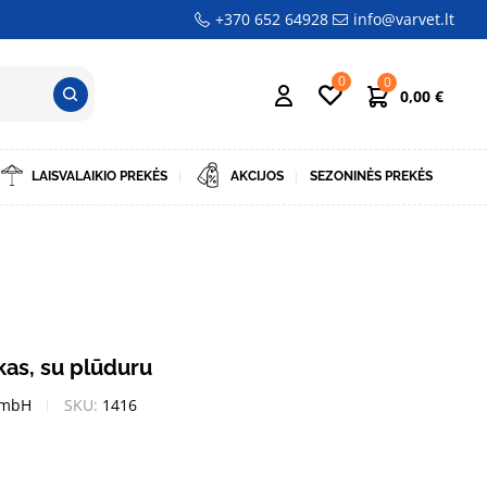
+370 652 64928
info@varvet.lt
0
0
0,00
€
LAISVALAIKIO PREKĖS
AKCIJOS
SEZONINĖS PREKĖS
kas, su plūduru
GmbH
SKU:
1416