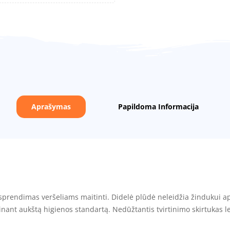
Aprašymas
Papildoma Informacija
sprendimas veršeliams maitinti. Didelė plūdė neleidžia žindukui apv
rinant aukštą higienos standartą. Nedūžtantis tvirtinimo skirtukas leid