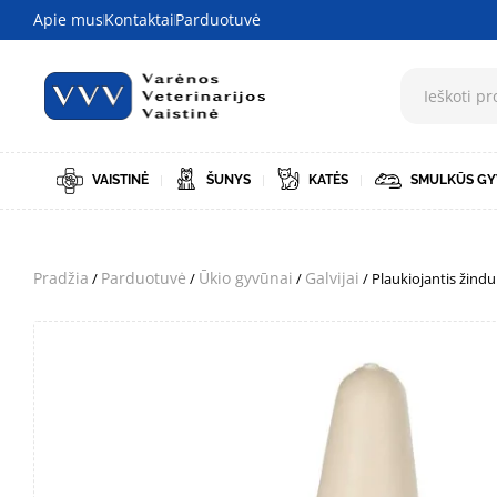
Apie mus
Kontaktai
Parduotuvė
VAISTINĖ
ŠUNYS
KATĖS
SMULKŪS GY
Pradžia
Parduotuvė
Ūkio gyvūnai
Galvijai
/
/
/
/ Plaukiojantis žind