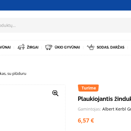
VŪNAI
ŽIRGAI
ŪKIO GYVŪNAI
SODAS, DARŽAS
ukas, su plūduru
Turime
Plaukiojantis žindu
Gamintojas:
Albert Kerbl 
6,57
€