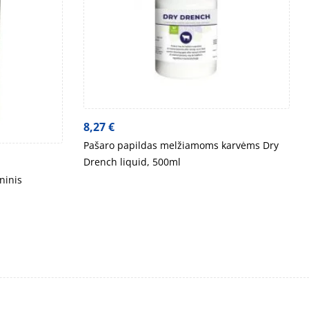
8,27
€
Pašaro papildas melžiamoms karvėms Dry
Drench liquid, 500ml
ninis