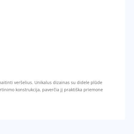
itinti veršelius. Unikalus dizainas su didele plūde
irtinimo konstrukcija, paverčia jį praktiška priemone