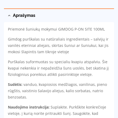
Aprašymas
Priemonė šuniukų mokymui GIMDOG P-ON SITE 100ML
Gimdog purškalas su natūraliais ingredientais – salvijų ir
vanilės eteriniai aliejais, skirtas šuniui ar šuniukui, kai jis
mokosi šlapintis tam tikroje vietoje
Purškalas suformuotas su specialiu kvapiu atspalviu. Šie
kvapai nekenkia ir nepažeidžia šuns uoslės, bet skatina jį
fiziologinius poreikius atlikti pasirinktoje vietoje.
Sudėtis:
vanduo, kvapiosios medžiagos, vanilinas, pieno
rūgštis, vaistinio šalavijo aliejus, kalio sorbatas, natrio
benzoatas.
Naudojimo instrukcija:
Suplakite. Purkškite konkrečioje
vietoje, į kurią norite pritraukti šunį. Saugokite, kad