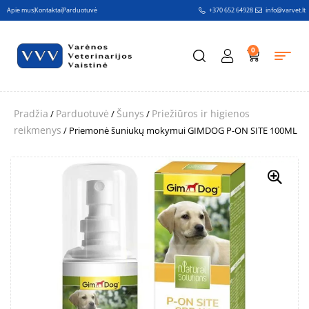
Apie mus
Kontaktai
Parduotuvė
+370 652 64928
info@varvet.lt
0
Pradžia
Parduotuvė
Šunys
Priežiūros ir higienos
/
/
/
reikmenys
/ Priemonė šuniukų mokymui GIMDOG P-ON SITE 100ML