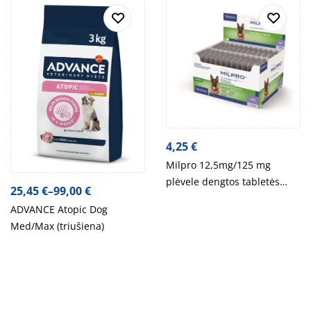
4,25
€
Milpro 12,5mg/125 mg
plėvele dengtos tabletės
25,45
€
–
99,00
€
šunims
ADVANCE Atopic Dog
Med/Max (triušiena)