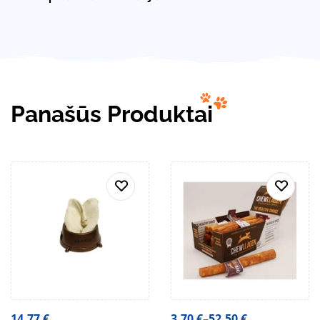
Panašūs Produktai
14,77
€
3,70
€
–
52,50
€