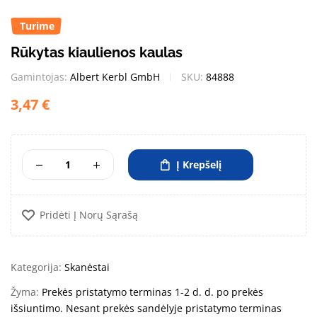
Turime
Rūkytas kiaulienos kaulas
Gamintojas:
Albert Kerbl GmbH
SKU:
84888
3,47
€
Į Krepšelį
Pridėti Į Norų Sąrašą
Kategorija:
Skanėstai
Žyma:
Prekės pristatymo terminas 1-2 d. d. po prekės
išsiuntimo. Nesant prekės sandėlyje pristatymo terminas