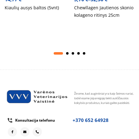
Kiaulių ausys baltos (5vnt)
Chewllagen Jautienos skonio
kolageno ritinys 25cm
Žinome, kad augintiniai yra kaip šeimos nariai,
todėl esame įsipareigoję tiekti aukščiausios
kokybės produktus, kuriais galite pasitikėti.
+370 652 64928
Konsultacija telefonu