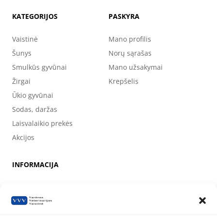
KATEGORIJOS
PASKYRA
Vaistinė
Mano profilis
Šunys
Norų sąrašas
Smulkūs gyvūnai
Mano užsakymai
Žirgai
Krepšelis
Ūkio gyvūnai
Sodas, daržas
Laisvalaikio prekės
Akcijos
INFORMACIJA
Apie mus
Kontaktai
Prekių pirkimo, apmokėjimo, pristatymo ir grąžinimo sąlygos