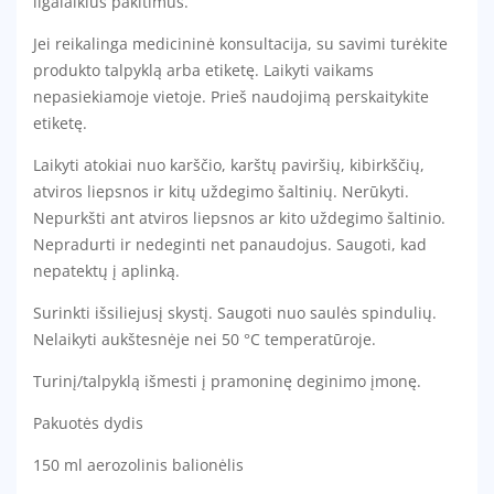
ilgalaikius pakitimus.
Jei reikalinga medicininė konsultacija, su savimi turėkite
produkto talpyklą arba etiketę. Laikyti vaikams
nepasiekiamoje vietoje. Prieš naudojimą perskaitykite
etiketę.
Laikyti atokiai nuo karščio, karštų paviršių, kibirkščių,
atviros liepsnos ir kitų uždegimo šaltinių. Nerūkyti.
Nepurkšti ant atviros liepsnos ar kito uždegimo šaltinio.
Nepradurti ir nedeginti net panaudojus. Saugoti, kad
nepatektų į aplinką.
Surinkti išsiliejusį skystį. Saugoti nuo saulės spindulių.
Nelaikyti aukštesnėje nei 50 °C temperatūroje.
Turinį/talpyklą išmesti į pramoninę deginimo įmonę.
Pakuotės dydis
150 ml aerozolinis balionėlis