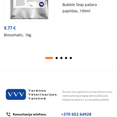
Bubble Stop pašaro
papildas, 100ml
9,77
€
Biosomatic, 1kg.
Žinome, kad augintiniai yra kaip šeimos nariai,
todėl esame įsipareigoję tiekti aukščiausios
kokybės produktus, kuriais galite pasitikėti.
+370 652 64928
Konsultacija telefonu