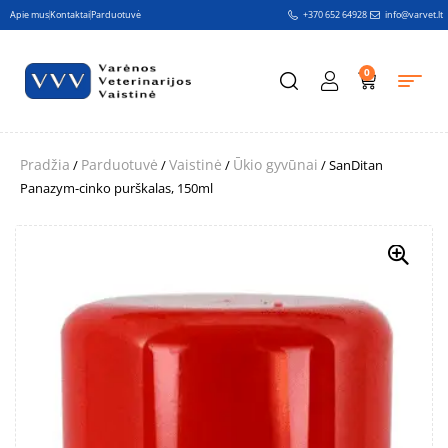
Apie mus
Kontaktai
Parduotuvė
+370 652 64928
info@varvet.lt
0
Pradžia
Parduotuvė
Vaistinė
Ūkio gyvūnai
/
/
/
/ SanDitan
Panazym-cinko purškalas, 150ml