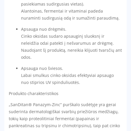
pasiekiamas sudirgusias vietas).
Alantoinas, fermentai ir vitaminai padeda
nuraminti sudirgusią odą ir sumažinti paraudimą.
Apsauga nuo drėgmės.
Cinko oksidas sudaro apsauginį sluoksnį ir
neleidžia odai patekti į nešvarumus ar drėgmę.
Naudojant šį produktą, nereikia klijuoti tvarsčių ant
odos.
Apsauga nuo šviesos.
Labai smulkus cinko oksidas efektyviai apsaugo
nuo stiprios UV spinduliuotės.
Produkto charakteristikos
„SanDitan® Panazym-Zinc“ purškalo sudėtyje yra gerai
suderinta dermatologiškai svarbių priežiūros medžiagų,
tokių kaip proteolitiniai fermentai (papainas ir
pankreatinas su tripsinu ir chimotripsinu), taip pat cinko