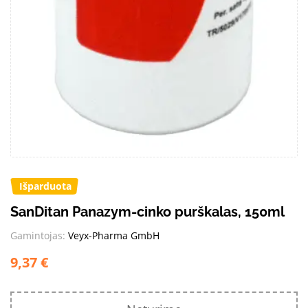
Išparduota
SanDitan Panazym-cinko purškalas, 150ml
Gamintojas:
Veyx-Pharma GmbH
9,37
€