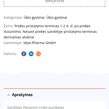
Neturime
Kategorijos:
Ūkio gyvūnai
,
Ūkio gyvūnai
Žyma:
Prekės pristatymo terminas 1-2 d. d. po prekės
išsiuntimo. Nesant prekės sandėlyje pristatymo terminas
derinamas atskirai.
Gamintojai:
Veyx-Pharma GmbH
Dalintis:
Facebook
Linkedin
Email
Aprašymas
SanDitan Panazym-cinko purškalas