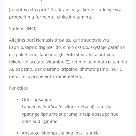
Įtemptos odos priežiūra ir apsauga, kurios sudėtyje yra
proteolitinių fermentų, cinko ir vitaminų.
Sudėtis (INCI)
Aliejinis purškiamasis tirpalas, kurio sudėtyje yra
kaprilo/kaprio triglicerido, cinko oksido, skystojo parafino
(ir) polietileno, lanolino, glicerilo stearato, alantoino,
tokoferilo acetato (vitamino E), retinilo palmitato (vitamino
A), papaino, pankreatino (tripsino, chimotripsino), FCHC
neturinčio propelento: dimetileterio.
Funkcijos
Odos apsauga.
Lanolinas (natūralūs vilnos riebalai) suteikia
ypatingą lipnumo stiprumą ir taip apsaugo nuo
odos sudirginimo.
Apsaugo įsitempusią odą (pvz., sunkiai