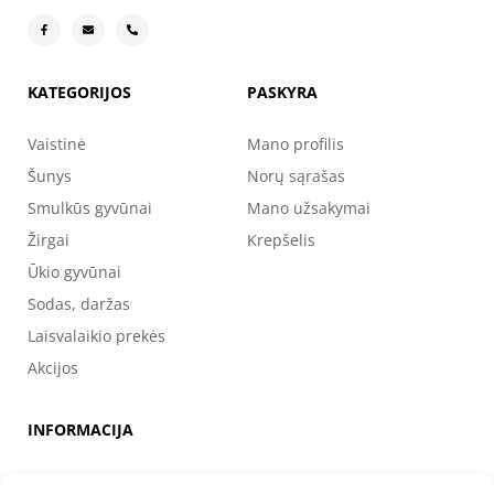
KATEGORIJOS
PASKYRA
Vaistinė
Mano profilis
Šunys
Norų sąrašas
Smulkūs gyvūnai
Mano užsakymai
Žirgai
Krepšelis
Ūkio gyvūnai
Sodas, daržas
Laisvalaikio prekės
Akcijos
INFORMACIJA
Apie mus