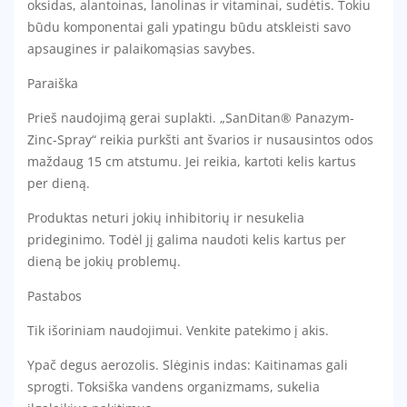
oksidas, alantoinas, lanolinas ir vitaminai, sudėtis. Tokiu
būdu komponentai gali ypatingu būdu atskleisti savo
apsaugines ir palaikomąsias savybes.
Paraiška
Prieš naudojimą gerai suplakti. „SanDitan® Panazym-
Zinc-Spray“ reikia purkšti ant švarios ir nusausintos odos
maždaug 15 cm atstumu. Jei reikia, kartoti kelis kartus
per dieną.
Produktas neturi jokių inhibitorių ir nesukelia
prideginimo. Todėl jį galima naudoti kelis kartus per
dieną be jokių problemų.
Pastabos
Tik išoriniam naudojimui. Venkite patekimo į akis.
Ypač degus aerozolis. Slėginis indas: Kaitinamas gali
sprogti. Toksiška vandens organizmams, sukelia