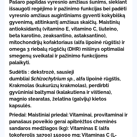
Pašaro papildas vyresnio amžiaus šunims, siekiant
išsaugoti regėjimo ir pažinimo funkcijas bei padėti
vyresnio amžiaus augintiniams gyventi kokybišką
gyvenimą, atitinkantį amžiaus skaičių. Maistinių
antioksidantų (vitamino E, vitamino C, liuteino,
beta karotino, zeaksantino, astaksantino),
mitochondrijų kofaktoriaus (alfa lipoinė rūgštis) ir
omega 3 riebalų rūgščių (DHR) mišinys optimaliai
smegenų sveikatai ir pažinimo funkcijoms
palaikyti.
Sudėtis
: dekstrozė, sausieji
dumbliai
Schizochytrium sp.
, alfa lipoinė rūgštis,
Krakmolas (kukurūzų krakmolas), perdirbti
gyvūniniai baltymai (kalakutiena ir vištiena),
magnio stearatas, želatina (galvijų) kietos
kapsulės.
Priedai: Maistiniai priedai: Vitaminai, provitaminai ir
panašaus poveikio gerai apibrėžtos cheminės
sandaros medžiagos (kg):
Vitaminas E (alfa
tokoferolis 3a700) 150000 mg; Vitaminas C (L-