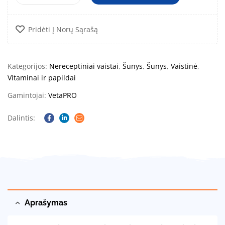
Pridėti Į Norų Sąrašą
Kategorijos:
Nereceptiniai vaistai
,
Šunys
,
Šunys
,
Vaistinė
,
Vitaminai ir papildai
Gamintojai:
VetaPRO
Dalintis:
Facebook
Linkedin
Email
Aprašymas