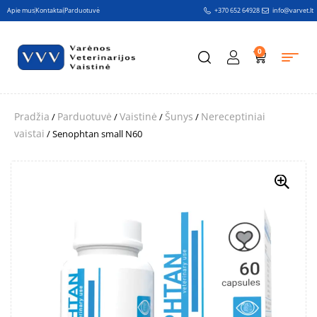
Apie mus
Kontaktai
Parduotuvė
+370 652 64928
info@varvet.lt
0
Pradžia
Parduotuvė
Vaistinė
Šunys
Nereceptiniai
/
/
/
/
vaistai
/ Senophtan small N60