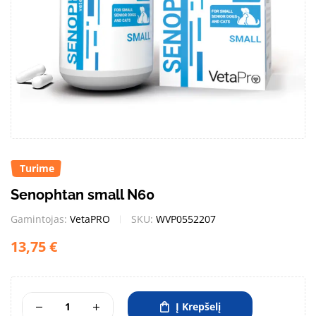
Turime
Senophtan small N60
Gamintojas:
VetaPRO
SKU:
WVP0552207
13,75
€
Į Krepšelį