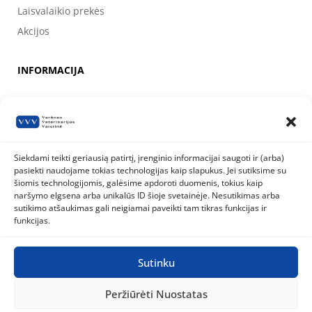
Laisvalaikio prekės
Akcijos
INFORMACIJA
Apie mus
Kontaktai
Prekių pirkimo, apmokėjimo, pristatymo ir grąžinimo sąlygos
Siekdami teikti geriausią patirtį, įrenginio informacijai saugoti ir (arba)
pasiekti naudojame tokias technologijas kaip slapukus. Jei sutiksime su
Valstybinė maisto ir veterinarijos tarnyba
šiomis technologijomis, galėsime apdoroti duomenis, tokius kaip
Siesikų g. 19 LT-07170 Vilnius
naršymo elgsena arba unikalūs ID šioje svetainėje. Nesutikimas arba
8 800 40 403
info@vmvt.lt
sutikimo atšaukimas gali neigiamai paveikti tam tikras funkcijas ir
www.vmvt.lt
funkcijas.
Sutinku
Privatumo politika
Slapukų politika
Peržiūrėti Nuostatas
Visos teisės saugomos © 2026
Varėnos Veterinarijos Vaistinė
|
Sukurta BWEB