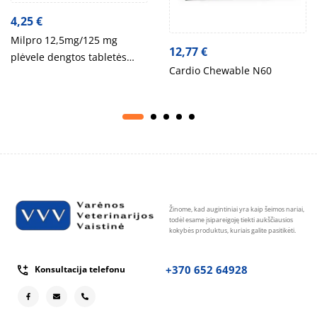
4,25
€
Milpro 12,5mg/125 mg
12,77
€
plėvele dengtos tabletės
Cardio Chewable N60
šunims
Žinome, kad augintiniai yra kaip šeimos nariai,
todėl esame įsipareigoję tiekti aukščiausios
kokybės produktus, kuriais galite pasitikėti.
+370 652 64928
Konsultacija telefonu