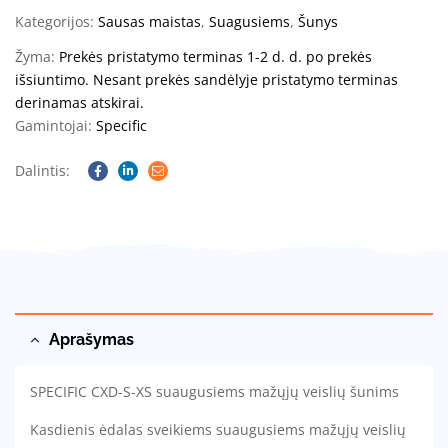
Kategorijos:
Sausas maistas
,
Suagusiems
,
Šunys
Žyma:
Prekės pristatymo terminas 1-2 d. d. po prekės
išsiuntimo. Nesant prekės sandėlyje pristatymo terminas
derinamas atskirai.
Gamintojai:
Specific
Dalintis:
Facebook
Linkedin
Email
Aprašymas
SPECIFIC CXD-S-XS suaugusiems mažųjų veislių šunims
Kasdienis ėdalas sveikiems suaugusiems mažųjų veislių