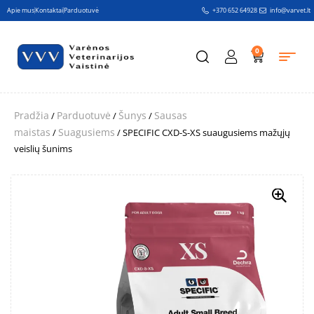
Apie mus
Kontaktai
Parduotuvė
+370 652 64928
info@varvet.lt
0
Pradžia
Parduotuvė
Šunys
Sausas
/
/
/
maistas
Suagusiems
/
/ SPECIFIC CXD-S-XS suaugusiems mažųjų
veislių šunims