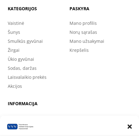
KATEGORIJOS
PASKYRA
Vaistinė
Mano profilis
Šunys
Norų sąrašas
Smulkūs gyvūnai
Mano užsakymai
Žirgai
Krepšelis
Ūkio gyvūnai
Sodas, daržas
Laisvalaikio prekės
Akcijos
INFORMACIJA
Apie mus
Kontaktai
Prekių pirkimo, apmokėjimo, pristatymo ir grąžinimo sąlygos