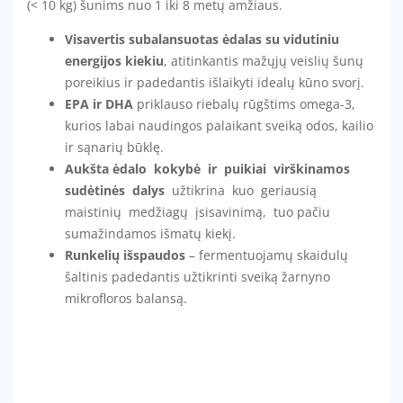
(< 10 kg) šunims nuo 1 iki 8 metų amžiaus.
Visavertis subalansuotas ėdalas su vidutiniu
energijos kiekiu
, atitinkantis mažųjų veislių šunų
poreikius ir padedantis išlaikyti idealų kūno svorį.
EPA ir DHA
priklauso riebalų rūgštims omega-3,
kurios labai naudingos palaikant sveiką odos, kailio
ir sąnarių būklę.
Aukšta ėdalo kokybė ir puikiai virškinamos
sudėtinės dalys
užtikrina kuo geriausią
maistinių medžiagų įsisavinimą, tuo pačiu
sumažindamos išmatų kiekį.
Runkelių išspaudos
– fermentuojamų skaidulų
šaltinis padedantis užtikrinti sveiką žarnyno
mikrofloros balansą.