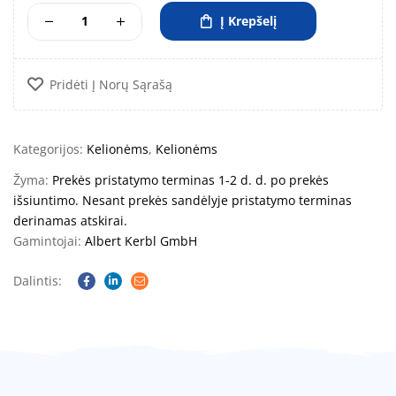
Į Krepšelį
Pridėti Į Norų Sąrašą
Kategorijos:
Kelionėms
,
Kelionėms
Žyma:
Prekės pristatymo terminas 1-2 d. d. po prekės
išsiuntimo. Nesant prekės sandėlyje pristatymo terminas
derinamas atskirai.
Gamintojai:
Albert Kerbl GmbH
Dalintis:
Facebook
Linkedin
Email