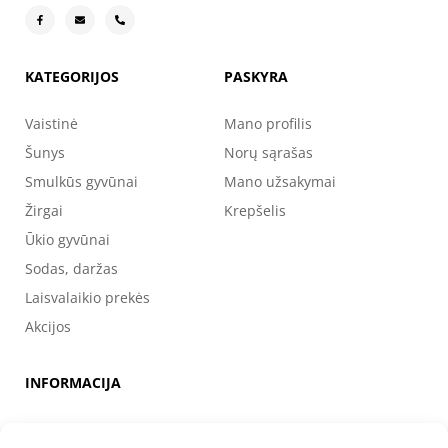
KATEGORIJOS
PASKYRA
Vaistinė
Mano profilis
Šunys
Norų sąrašas
Smulkūs gyvūnai
Mano užsakymai
Žirgai
Krepšelis
Ūkio gyvūnai
Sodas, daržas
Laisvalaikio prekės
Akcijos
INFORMACIJA
Apie mus