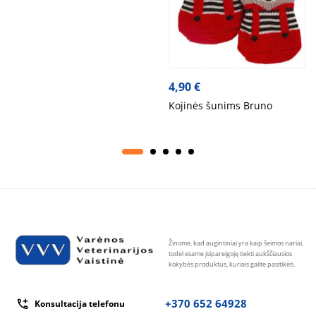
4,90
€
Kojinės šunims Bruno
Žinome, kad augintiniai yra kaip šeimos nariai,
todėl esame įsipareigoję tiekti aukščiausios
kokybės produktus, kuriais galite pasitikėti.
+370 652 64928
Konsultacija telefonu