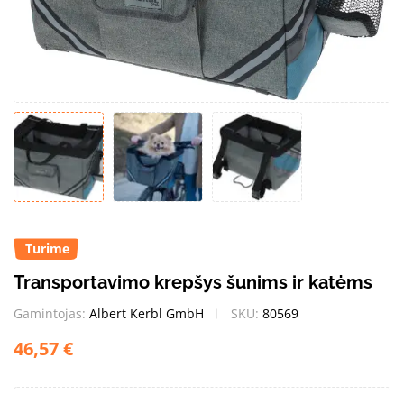
Turime
Transportavimo krepšys šunims ir katėms
Gamintojas:
Albert Kerbl GmbH
SKU:
80569
46,57
€