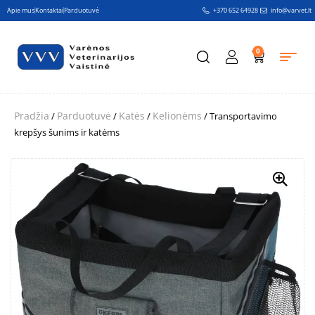
Apie mus
Kontaktai
Parduotuvė
+370 652 64928
info@varvet.lt
0
Pradžia
Parduotuvė
Katės
Kelionėms
/
/
/
/ Transportavimo
krepšys šunims ir katėms