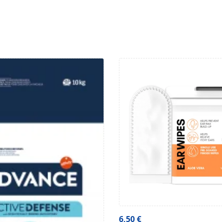
6,50
€