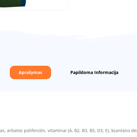
Aprašymas
Papildoma Informacija
, arbatos polifenolis, vitaminai (A, B2, B3, B5, D3, E), ksantano d