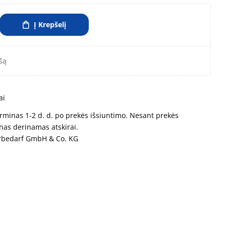
Į Krepšelį
šą
ai
rminas 1-2 d. d. po prekės išsiuntimo. Nesant prekės
nas derinamas atskirai.
erbedarf GmbH & Co. KG