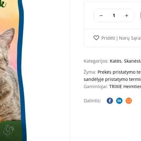
Pridėti Į Norų Sąra
Kategorijos:
Katės
,
Skanėst
Žyma:
Prekės pristatymo te
sandėlyje pristatymo termi
Gamintojai:
TRIXIE Heimti
Dalintis:
Facebook
Linkedin
Email