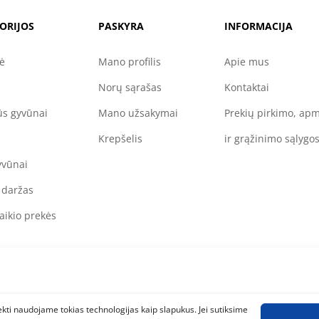
ORIJOS
PASKYRA
INFORMACIJA
nė
Mano profilis
Apie mus
Norų sąrašas
Kontaktai
s gyvūnai
Mano užsakymai
Prekių pirkimo, ap
Krepšelis
ir grąžinimo sąlygo
yvūnai
 daržas
aikio prekės
siekti naudojame tokias technologijas kaip slapukus. Jei sutiksime