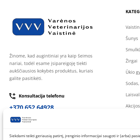
KATEG
Vaisti
Šunys
Smulkū
Žinome, kad augintiniai yra kaip šeimos
Žirgai
nariai, todėl esame įsipareigoję tiekti
aukščiausios kokybės produktus, kuriais
Ūkio g
galite pasitikėti.
Sodas,
Laisval
Konsultacija telefonu
Akcijos
+370 652 64928
Siekdami teikti geriausią patirtį, įrenginio informacijai saugoti ir (arba) pa