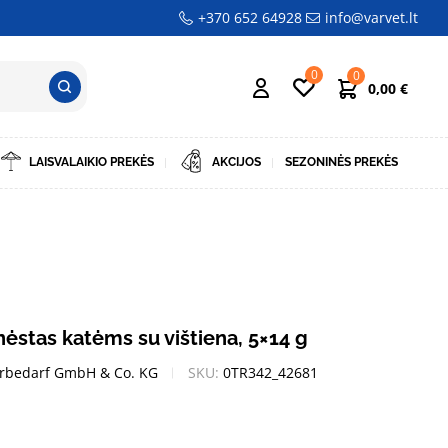
+370 652 64928
info@varvet.lt
0
0
0,00
€
LAISVALAIKIO PREKĖS
AKCIJOS
SEZONINĖS PREKĖS
nėstas katėms su vištiena, 5×14 g
erbedarf GmbH & Co. KG
SKU:
0TR342_42681