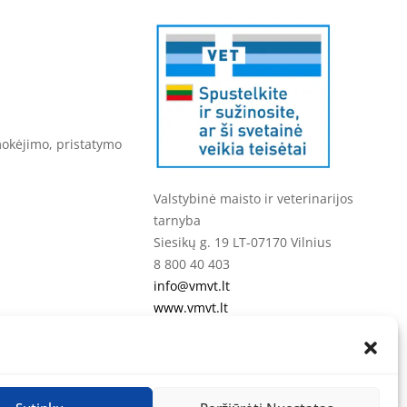
mokėjimo, pristatymo
s
Valstybinė maisto ir veterinarijos
tarnyba
Siesikų g. 19 LT-07170 Vilnius
8 800 40 403
info@vmvt.lt
www.vmvt.lt