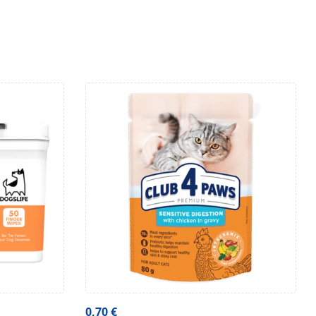
0,70
€