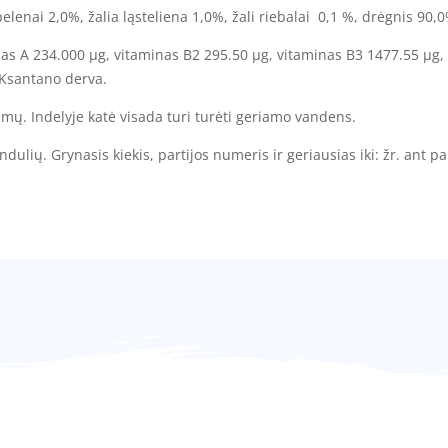
elenai 2,0%, žalia ląsteliena 1,0%, žali riebalai 0,1 %, drėgnis 90,0
inas A 234.000 µg, vitaminas B2 295.50 µg, vitaminas B3 1477.55 µg,
: Ksantano derva.
imų. Indelyje katė visada turi turėti geriamo vandens.
indulių. Grynasis kiekis, partijos numeris ir geriausias iki: žr. ant p