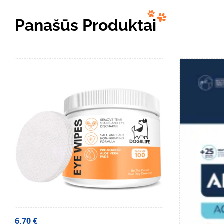
Panašūs Produktai
6,70
€