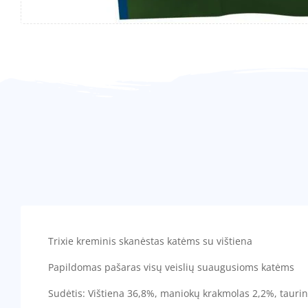
Trixie kreminis skanėstas katėms su vištiena
Papildomas pašaras visų veislių suaugusioms katėms
Sudėtis: Vištiena 36,8%, maniokų krakmolas 2,2%, taurinas