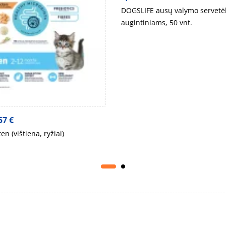
DOGSLIFE ausų valymo servetė
augintiniams, 50 vnt.
57
€
n (vištiena, ryžiai)