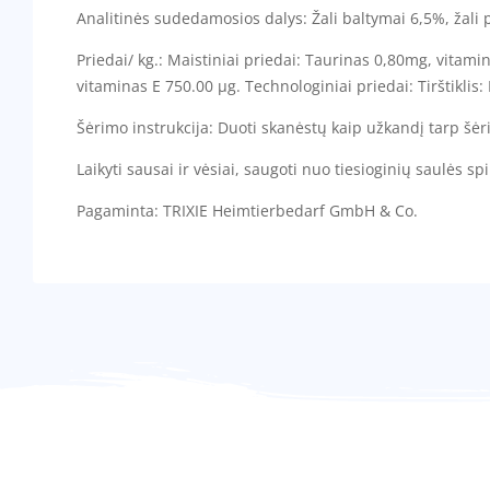
Analitinės sudedamosios dalys: Žali baltymai 6,5%, žali p
Priedai/ kg.: Maistiniai priedai: Taurinas 0,80mg, vitam
vitaminas E 750.00 µg. Technologiniai priedai: Tirštiklis
Šėrimo instrukcija: Duoti skanėstų kaip užkandį tarp šėr
Laikyti sausai ir vėsiai, saugoti nuo tiesioginių saulės sp
Pagaminta: TRIXIE Heimtierbedarf GmbH & Co.