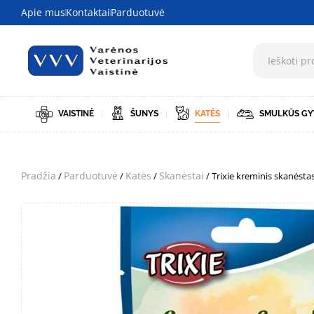
Apie mus
Kontaktai
Parduotuvė
VAISTINĖ
ŠUNYS
KATĖS
SMULKŪS GY
Pradžia
Parduotuvė
Katės
Skanėstai
/
/
/
/ Trixie kreminis skanėsta