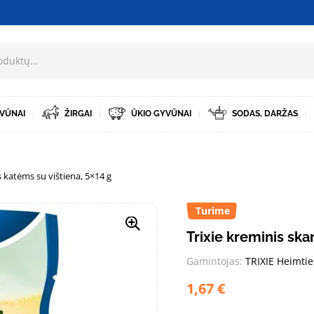
VŪNAI
ŽIRGAI
ŪKIO GYVŪNAI
SODAS, DARŽAS
s katėms su vištiena, 5×14 g
Turime
Trixie kreminis ska
Gamintojas:
TRIXIE Heimti
1,67
€