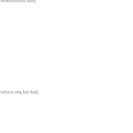
inkštinantis kailį.
aitina odą bei kailį.