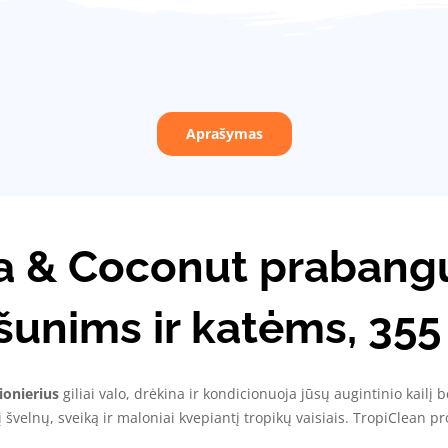
Aprašymas
a & Coconut prabang
 šunims ir katėms, 355
ionierius
giliai valo, drėkina ir kondicionuoja jūsų augintinio kailį
 švelnų, sveiką ir maloniai kvepiantį tropikų vaisiais. TropiClean p