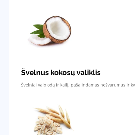
Švelnus kokosų valiklis
Švelniai valo odą ir kailį, pašalindamas nešvarumus ir k