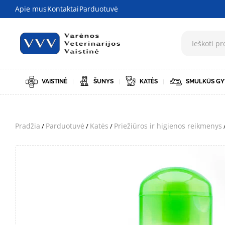
Apie mus
Kontaktai
Parduotuvė
VAISTINĖ
ŠUNYS
KATĖS
SMULKŪS GY
Pradžia
Parduotuvė
Katės
Priežiūros ir higienos reikmenys
/
/
/