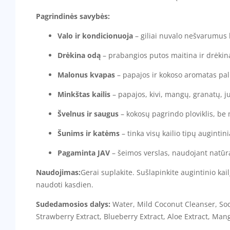
Pagrindinės savybės:
Valo ir kondicionuoja
– giliai nuvalo nešvarumus b
Drėkina odą
– prabangios putos maitina ir drėkina
Malonus kvapas
– papajos ir kokoso aromatas pali
Minkštas kailis
– papajos, kivi, mangų, granatų, juk
Švelnus ir saugus
– kokosų pagrindo ploviklis, be 
Šunims ir katėms
– tinka visų kailio tipų augintin
Pagaminta JAV
– šeimos verslas, naudojant natūra
Naudojimas:
Gerai suplakite. Sušlapinkite augintinio kai
naudoti kasdien.
Sudedamosios dalys:
Water, Mild Coconut Cleanser, Sod
Strawberry Extract, Blueberry Extract, Aloe Extract, Mang