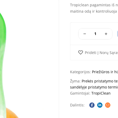
Tropiclean pagamintas iš na
maitina odą ir kontroliuoj
Pridėti Į Norų Sąra
Kategorijos:
Priežiūros ir 
Žyma:
Prekės pristatymo te
sandėlyje pristatymo termi
Gamintojai:
TropiClean
Dalintis:
Facebook
Linkedin
Email