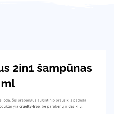
us 2in1 šampūnas
 ml
 bei odą. Šis prabangus augintinio prausiklis padeda
roduktai yra
cruelty-free
, be parabenų ir dažiklių,