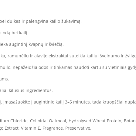
ei dulkes ir palengvina kailio šukavimą.
 odą bei kailį.
eka augintinį kvapnų ir šviežią.
a, ramunėlių ir alavijo ekstraktai suteikia kailiui švelnumo ir žvilge
muilo, nepažeidžia odos ir tinkamas naudoti kartu su vietiniais gy
iams.
liai kilusius ingredientus.
lį. Įmasažuokite į augintinio kailį 3–5 minutes, tada kruopščiai nupl
ium Chloride, Colloidal Oatmeal, Hydrolysed Wheat Protein, Botani
o Extract, Vitamin E, Fragrance, Preservative.