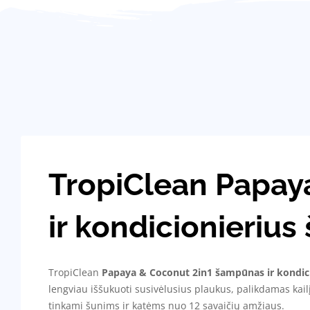
TropiClean Papay
ir kondicionierius
TropiClean
Papaya & Coconut 2in1 šampūnas ir kondic
lengviau iššukuoti susivėlusius plaukus, palikdamas kailį
tinkami šunims ir katėms nuo 12 savaičių amžiaus.