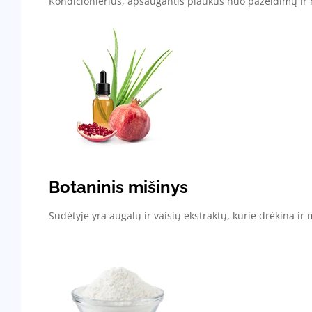
Kondicionierius, apsaugantis plaukus nuo pažeidimų ir m
Botaninis mišinys
Sudėtyje yra augalų ir vaisių ekstraktų, kurie drėkina ir m