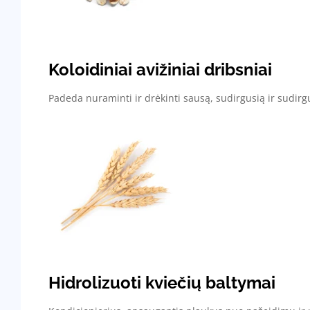
Koloidiniai avižiniai dribsniai
Padeda nuraminti ir drėkinti sausą, sudirgusią ir sudirg
Hidrolizuoti kviečių baltymai