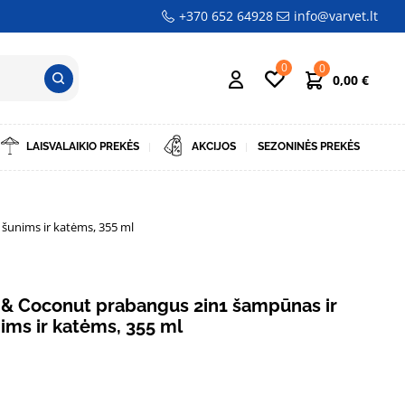
+370 652 64928
info@varvet.lt
0
0
0,00
€
LAISVALAIKIO PREKĖS
AKCIJOS
SEZONINĖS PREKĖS
šunims ir katėms, 355 ml
 & Coconut prabangus 2in1 šampūnas ir
nims ir katėms, 355 ml