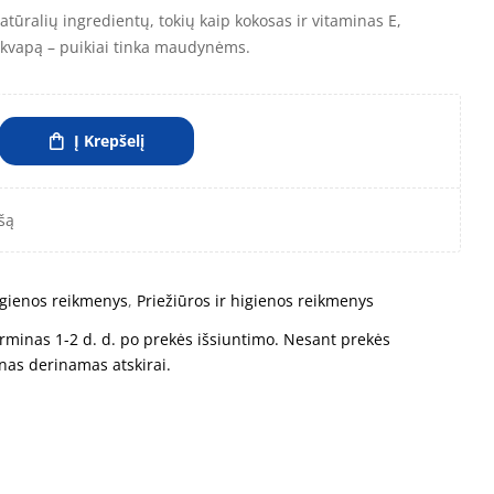
tūralių ingredientų, tokių kaip kokosas ir vitaminas E,
a kvapą – puikiai tinka maudynėms.
Į Krepšelį
šą
higienos reikmenys
,
Priežiūros ir higienos reikmenys
rminas 1-2 d. d. po prekės išsiuntimo. Nesant prekės
nas derinamas atskirai.