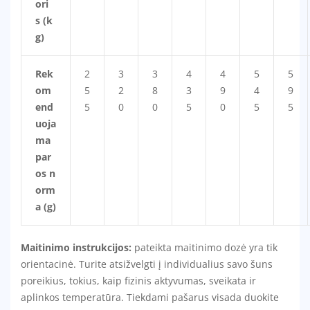
ori
s
(k
g)
Rek
2
3
3
4
4
5
5
om
5
2
8
3
9
4
9
end
5
0
0
5
0
5
5
uoja
ma
par
os n
orm
a
(g)
Maitinimo instrukcijos:
pateikta maitinimo dozė yra tik
orientacinė. Turite atsižvelgti į individualius savo šuns
poreikius, tokius, kaip fizinis aktyvumas, sveikata ir
aplinkos temperatūra. Tiekdami pašarus visada duokite