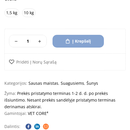
1,5 kg
10 kg
Į Krepšelį
Pridėti Į Norų Sąrašą
Kategorijos:
Sausas maistas
,
Suagusiems
,
Šunys
Žyma:
Prekės pristatymo terminas 1-2 d. d. po prekės
išsiuntimo. Nesant prekės sandėlyje pristatymo terminas
derinamas atskirai.
Gamintojai:
VET CORE⁴
Dalintis: