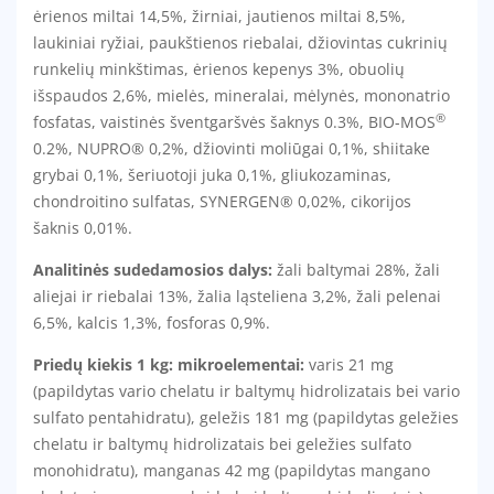
ėrienos miltai 14,5%, žirniai, jautienos miltai 8,5%,
laukiniai ryžiai, paukštienos riebalai, džiovintas cukrinių
runkelių minkštimas, ėrienos kepenys 3%, obuolių
išspaudos 2,6%, mielės, mineralai, mėlynės, mononatrio
®
fosfatas, vaistinės šventgaršvės šaknys 0.3%, BIO-MOS
0.2%, NUPRO® 0,2%, džiovinti moliūgai 0,1%, shiitake
grybai 0,1%, šeriuotoji juka 0,1%, gliukozaminas,
chondroitino sulfatas, SYNERGEN® 0,02%, cikorijos
šaknis 0,01%.
Analitinės sudedamosios dalys:
žali baltymai 28%, žali
aliejai ir riebalai 13%, žalia ląsteliena 3,2%, žali pelenai
6,5%, kalcis 1,3%, fosforas 0,9%.
Priedų kiekis 1 kg: mikroelementai:
varis 21 mg
(papildytas vario chelatu ir baltymų hidrolizatais bei vario
sulfato pentahidratu), geležis 181 mg (papildytas geležies
chelatu ir baltymų hidrolizatais bei geležies sulfato
monohidratu), manganas 42 mg (papildytas mangano