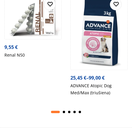
9,55
€
Renal N50
25,45
€
–
99,00
€
ADVANCE Atopic Dog
Med/Max (triušiena)