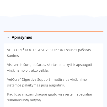
Facebook
Linkedin
Email
Aprašymas
VET CORE⁴ DOG DIGESTIVE SUPPORT sausas pašaras
šunims
Visavertis šunų pašaras, skirtas palaikyti ir apsaugoti
virškinamojo trakto veiklą.
VetCore⁴ Digestive Support – natūralus virškinimo
sistemos palaikymas jūsų augintiniui!
Kad Jūsų mažieji draugai gautų visavertę ir specialiai
subalansuotą mitybą.