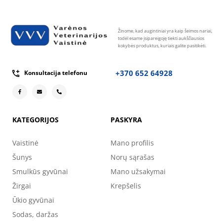
Žinome, kad augintiniai yra kaip šeimos nariai,
todėl esame įsipareigoję tiekti aukščiausios
kokybės produktus, kuriais galite pasitikėti.
+370 652 64928
Konsultacija telefonu
KATEGORIJOS
PASKYRA
Vaistinė
Mano profilis
Šunys
Norų sąrašas
Smulkūs gyvūnai
Mano užsakymai
Žirgai
Krepšelis
Ūkio gyvūnai
Sodas, daržas