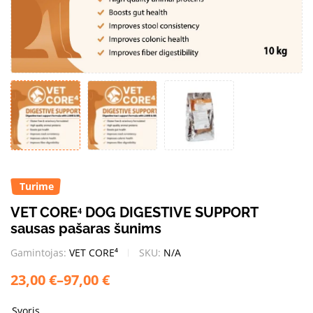
Turime
VET CORE⁴ DOG DIGESTIVE SUPPORT
sausas pašaras šunims
Gamintojas:
VET CORE⁴
SKU:
N/A
23,00
€
–
97,00
€
Svoris