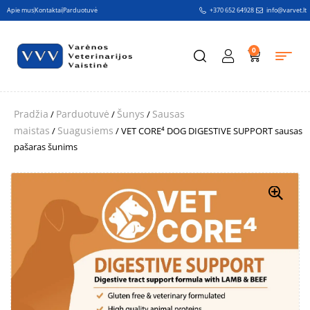
Apie mus
Kontaktai
Parduotuvė
+370 652 64928
info@varvet.lt
0
Pradžia
Parduotuvė
Šunys
Sausas
/
/
/
maistas
Suagusiems
/
/ VET CORE⁴ DOG DIGESTIVE SUPPORT sausas
pašaras šunims