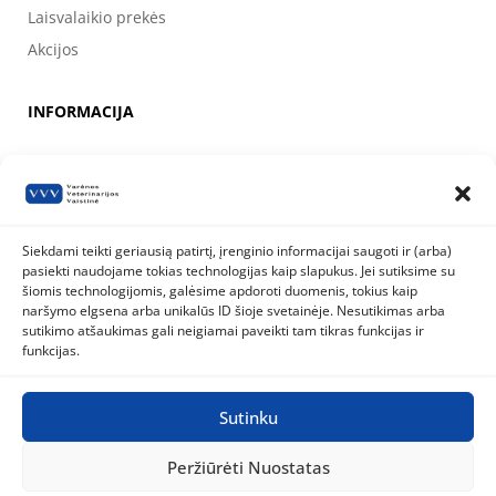
Laisvalaikio prekės
Akcijos
INFORMACIJA
Apie mus
Kontaktai
Prekių pirkimo, apmokėjimo, pristatymo ir grąžinimo sąlygos
Siekdami teikti geriausią patirtį, įrenginio informacijai saugoti ir (arba)
pasiekti naudojame tokias technologijas kaip slapukus. Jei sutiksime su
Valstybinė maisto ir veterinarijos tarnyba
šiomis technologijomis, galėsime apdoroti duomenis, tokius kaip
Siesikų g. 19 LT-07170 Vilnius
naršymo elgsena arba unikalūs ID šioje svetainėje. Nesutikimas arba
8 800 40 403
info@vmvt.lt
sutikimo atšaukimas gali neigiamai paveikti tam tikras funkcijas ir
www.vmvt.lt
funkcijas.
Sutinku
Privatumo politika
Slapukų politika
Peržiūrėti Nuostatas
Visos teisės saugomos © 2026
Varėnos Veterinarijos Vaistinė
|
Sukurta BWEB