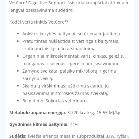
VetCore⁴ Digestive Support išsiskiria kruopščiai atrinkta ir
lengvai pasisavinama sudėtimi.
Kodėl verta rinktis VetCore⁴?
Aukštos kokybės baltymai: su ėriena ir jautiena.
Praturtintas nukleotidais: vertingais baltymais,
skatinančiais ląstelių atsinaujinimą.
Organiniai mikroelementai: varis, cinkas, geležis,
manganas ir selenas – geresniam įsisavinimui.
Žarnyno sveikata: palaiko mikroflorą ir gerina
žarnyno veiklą.
Skaidulų virškinimas: užtikrina sklandų jų
pasisavinimą ir storosios žarnos sveikatą.
Be glitimo. Sukurtas veterinarų.
Metabolizuojama energija:
3,720 kcal/kg, 15.55 MJ/kg.
Gyvūninės kilmės baltymai:
74%.
Sudėtis:
šviežia ėrienos mėsa ir subproduktai 33%, ryžiai,