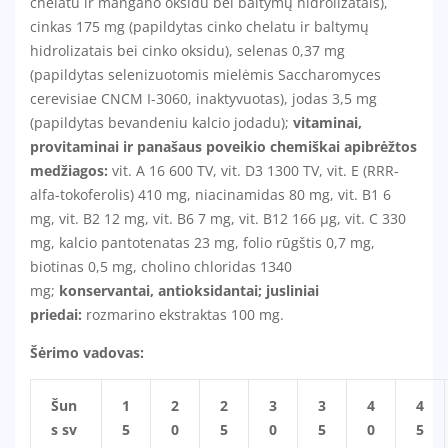
chelatu ir mangano oksidu bei baltymų hidrolizatais),
cinkas 175 mg (papildytas cinko chelatu ir baltymų
hidrolizatais bei cinko oksidu), selenas 0,37 mg
(papildytas selenizuotomis mielėmis Saccharomyces
cerevisiae CNCM I-3060, inaktyvuotas), jodas 3,5 mg
(papildytas bevandeniu kalcio jodadu);
vitaminai,
provitaminai ir panašaus poveikio chemiškai apibrėžtos
medžiagos:
vit. A 16 600 TV, vit. D3 1300 TV, vit. E (RRR-
alfa-tokoferolis) 410 mg, niacinamidas 80 mg, vit. B1 6
mg, vit. B2 12 mg, vit. B6 7 mg, vit. B12 166 µg, vit. C 330
mg, kalcio pantotenatas 23 mg, folio rūgštis 0,7 mg,
biotinas 0,5 mg, cholino chloridas 1340
mg;
konservantai, antioksidantai; jusliniai
priedai:
rozmarino ekstraktas 100 mg.
Šėrimo vadovas:
Šun
1
2
2
3
3
4
4
s sv
5
0
5
0
5
0
5