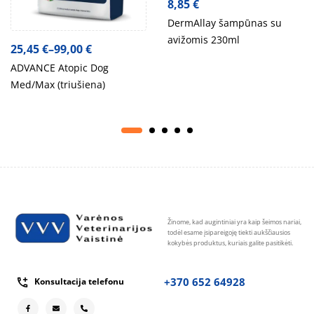
8,85
€
DermAllay šampūnas su
avižomis 230ml
25,45
€
–
99,00
€
ADVANCE Atopic Dog
Med/Max (triušiena)
Žinome, kad augintiniai yra kaip šeimos nariai,
todėl esame įsipareigoję tiekti aukščiausios
kokybės produktus, kuriais galite pasitikėti.
+370 652 64928
Konsultacija telefonu