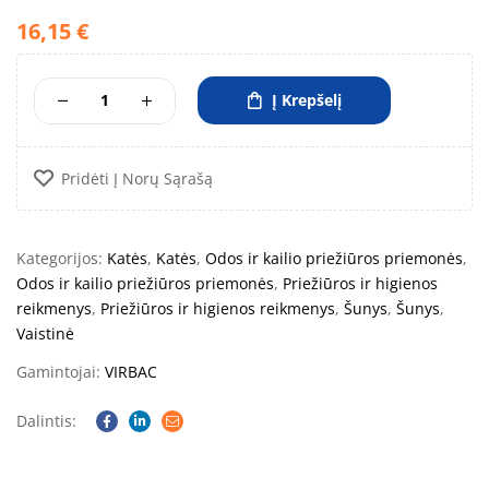
16,15
€
Į Krepšelį
Pridėti Į Norų Sąrašą
Kategorijos:
Katės
,
Katės
,
Odos ir kailio priežiūros priemonės
,
Odos ir kailio priežiūros priemonės
,
Priežiūros ir higienos
reikmenys
,
Priežiūros ir higienos reikmenys
,
Šunys
,
Šunys
,
Vaistinė
Gamintojai:
VIRBAC
Dalintis:
Facebook
Linkedin
Email