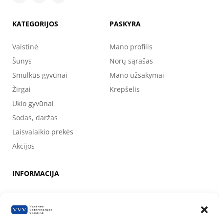
KATEGORIJOS
PASKYRA
Vaistinė
Mano profilis
Šunys
Norų sąrašas
Smulkūs gyvūnai
Mano užsakymai
Žirgai
Krepšelis
Ūkio gyvūnai
Sodas, daržas
Laisvalaikio prekės
Akcijos
INFORMACIJA
Apie mus
Kontaktai