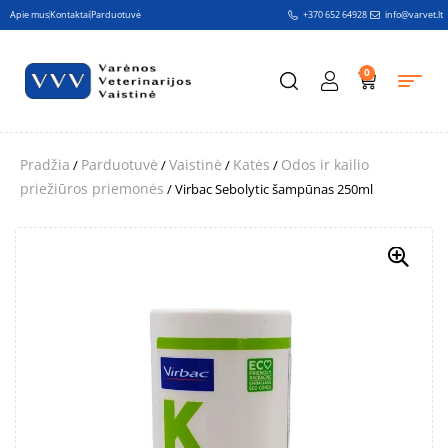
Apie mus
Kontaktai
Parduotuvė
+370 652 64928
info@varvet.lt
0
Pradžia
Parduotuvė
Vaistinė
Katės
Odos ir kailio
/
/
/
/
priežiūros priemonės
/ Virbac Sebolytic šampūnas 250ml