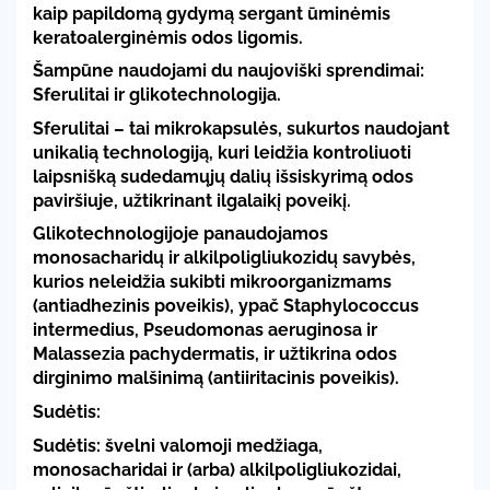
kaip papildomą gydymą sergant ūminėmis
keratoalerginėmis odos ligomis.
Šampūne naudojami du naujoviški sprendimai:
Sferulitai ir glikotechnologija.
Sferulitai – tai mikrokapsulės, sukurtos naudojant
unikalią technologiją, kuri leidžia kontroliuoti
laipsnišką sudedamųjų dalių išsiskyrimą odos
paviršiuje, užtikrinant ilgalaikį poveikį.
Glikotechnologijoje panaudojamos
monosacharidų ir alkilpoligliukozidų savybės,
kurios neleidžia sukibti mikroorganizmams
(antiadhezinis poveikis), ypač Staphylococcus
intermedius, Pseudomonas aeruginosa ir
Malassezia pachydermatis, ir užtikrina odos
dirginimo malšinimą (antiiritacinis poveikis).
Sudėtis:
Sudėtis: švelni valomoji medžiaga,
monosacharidai ir (arba) alkilpoligliukozidai,