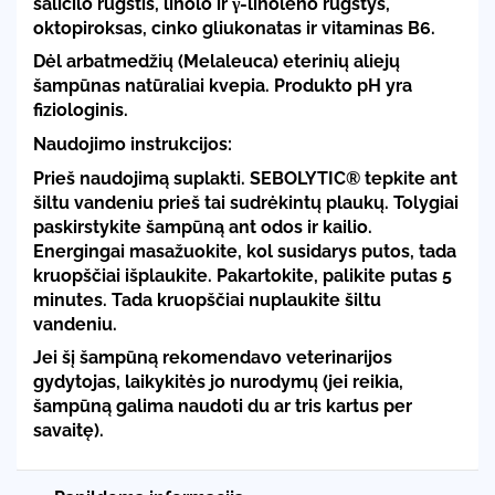
salicilo rūgštis, linolo ir γ-linoleno rūgštys,
oktopiroksas, cinko gliukonatas ir vitaminas B6.
Dėl arbatmedžių (Melaleuca) eterinių aliejų
šampūnas natūraliai kvepia. Produkto pH yra
fiziologinis.
Naudojimo instrukcijos:
Prieš naudojimą suplakti. SEBOLYTIC® tepkite ant
šiltu vandeniu prieš tai sudrėkintų plaukų. Tolygiai
paskirstykite šampūną ant odos ir kailio.
Energingai masažuokite, kol susidarys putos, tada
kruopščiai išplaukite. Pakartokite, palikite putas 5
minutes. Tada kruopščiai nuplaukite šiltu
vandeniu.
Jei šį šampūną rekomendavo veterinarijos
gydytojas, laikykitės jo nurodymų (jei reikia,
šampūną galima naudoti du ar tris kartus per
savaitę).