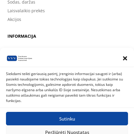
Sodas, daržas
Laisvalaikio prekės
Akcijos
INFORMACIJA
Apie mus
Kontaktai
Prekių pirkimo, apmokėjimo, pristatymo ir grąžinimo sąlygos
Siekdami teikti geriausią patirtį, įrenginio informacijai saugoti ir (arba)
pasiekti naudojame tokias technologijas kaip slapukus. Jei sutiksime su
Valstybinė maisto ir veterinarijos tarnyba
šiomis technologijomis, galėsime apdoroti duomenis, tokius kaip
Siesikų g. 19 LT-07170 Vilnius
naršymo elgsena arba unikalūs ID šioje svetainėje. Nesutikimas arba
8 800 40 403
info@vmvt.lt
sutikimo atšaukimas gali neigiamai paveikti tam tikras funkcijas ir
www.vmvt.lt
funkcijas.
Sutinku
Privatumo politika
Slapukų politika
Peržiūrėti Nuostatas
Visos teisės saugomos © 2026
Varėnos Veterinarijos Vaistinė
|
Sukurta BWEB