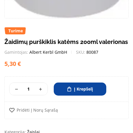
Turime
Žaidimų purškiklis katėms 200ml valerionas
Gamintojas:
Albert Kerbl GmbH
SKU:
80087
5,30
€
Į Krepšelį
Pridėti Į Norų Sąrašą
Kategorija:
Žaislai