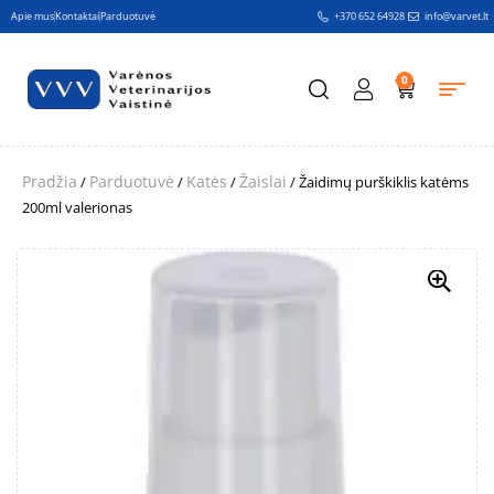
Apie mus
Kontaktai
Parduotuvė
+370 652 64928
info@varvet.lt
0
Pradžia
Parduotuvė
Katės
Žaislai
/
/
/
/ Žaidimų purškiklis katėms
200ml valerionas