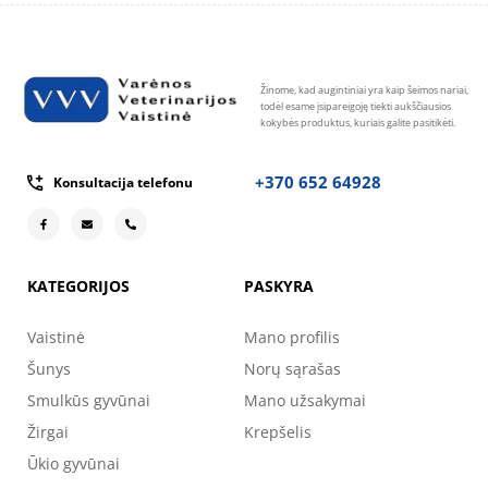
Žinome, kad augintiniai yra kaip šeimos nariai,
todėl esame įsipareigoję tiekti aukščiausios
kokybės produktus, kuriais galite pasitikėti.
+370 652 64928
Konsultacija telefonu
KATEGORIJOS
PASKYRA
Vaistinė
Mano profilis
Šunys
Norų sąrašas
Smulkūs gyvūnai
Mano užsakymai
Žirgai
Krepšelis
Ūkio gyvūnai