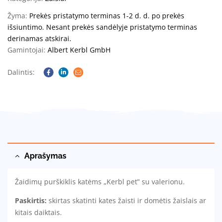
Žyma:
Prekės pristatymo terminas 1-2 d. d. po prekės
išsiuntimo. Nesant prekės sandėlyje pristatymo terminas
derinamas atskirai.
Gamintojai:
Albert Kerbl GmbH
Dalintis:
Facebook
Linkedin
Email
Aprašymas
Žaidimų purškiklis katėms „Kerbl pet” su valerionu.
Paskirtis:
skirtas skatinti kates žaisti ir domėtis žaislais ar
kitais daiktais.