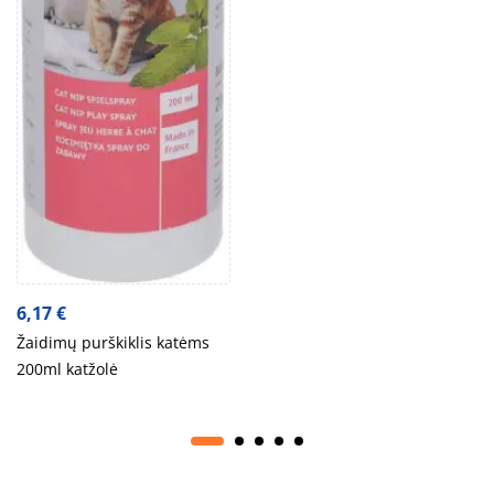
6,17
€
Žaidimų purškiklis katėms
200ml katžolė