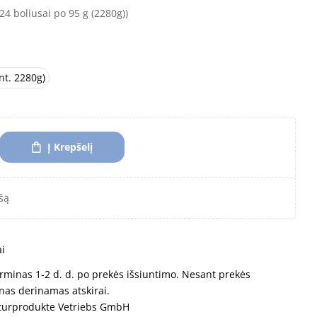
24 boliusai po 95 g (2280g))
nt. 2280g)
Į Krepšelį
šą
ai
rminas 1-2 d. d. po prekės išsiuntimo. Nesant prekės
nas derinamas atskirai.
turprodukte Vetriebs GmbH