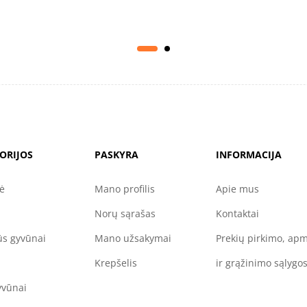
ORIJOS
PASKYRA
INFORMACIJA
nė
Mano profilis
Apie mus
Norų sąrašas
Kontaktai
s gyvūnai
Mano užsakymai
Prekių pirkimo, ap
Krepšelis
ir grąžinimo sąlygo
yvūnai