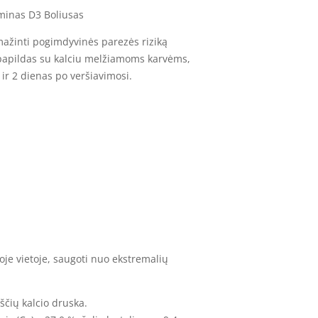
aminas D3 Boliusas
ažinti pogimdyvinės parezės riziką
ro papildas su kalciu melžiamoms karvėms,
ir 2 dienas po veršiavimosi.
oje vietoje, saugoti nuo ekstremalių
ščių kalcio druska.