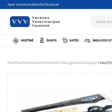
Apie mus
Kontaktai
Parduotuvė
VAISTINĖ
ŠUNYS
KATĖS
SMULKŪS GY
Pradžia
Parduotuvė
Vaistinė
Ūkio gyvūnai
Galvijai
/
/
/
/
/ CALCITO