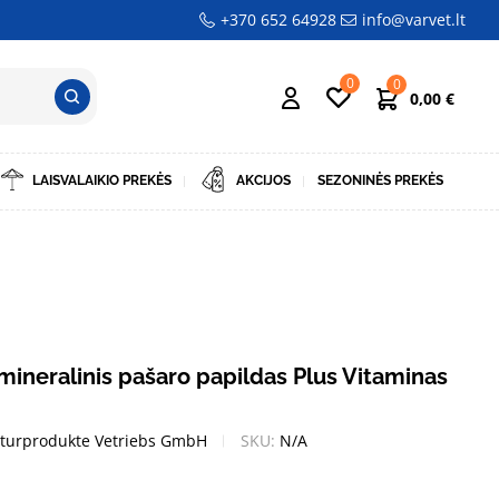
+370 652 64928
info@varvet.lt
0
0
0,00
€
LAISVALAIKIO PREKĖS
AKCIJOS
SEZONINĖS PREKĖS
mineralinis pašaro papildas Plus Vitaminas
turprodukte Vetriebs GmbH
SKU:
N/A