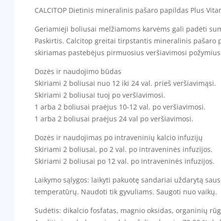
CALCITOP Dietinis mineralinis pašaro papildas Plus Vit
Geriamieji boliusai melžiamoms karvėms gali padėti sum
Paskirtis. Calcitop greitai tirpstantis mineralinis paša
skiriamas pastebėjus pirmuosius veršiavimosi požymius 
Dozės ir naudojimo būdas
Skiriami 2 boliusai nuo 12 iki 24 val. prieš veršiavimąsi.
Skiriami 2 boliusai tuoj po veršiavimosi.
1 arba 2 boliusai praėjus 10-12 val. po veršiavimosi.
1 arba 2 boliusai praėjus 24 val po veršiavimosi.
Dozės ir naudojimas po intraveninių kalcio infuzijų
Skiriami 2 boliusai, po 2 val. po intraveninės infuzijos.
Skiriami 2 boliusai po 12 val. po intraveninės infuzijos.
Laikymo sąlygos: laikyti pakuotę sandariai uždarytą saus
temperatūrų. Naudoti tik gyvuliams. Saugoti nuo vaikų.
Sudėtis: dikalcio fosfatas, magnio oksidas, organinių rūg