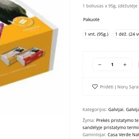
1 boliusas x 95g, (dėžutėje 
Pakuotė
1 vnt. (95g.)
1 dėž. (24 v
Pridėti Į Norų Sąra
Kategorijos:
Galvijai
,
Galvij
Žyma:
Prekės pristatymo te
sandėlyje pristatymo termi
Gamintojai:
Casa Verde Na