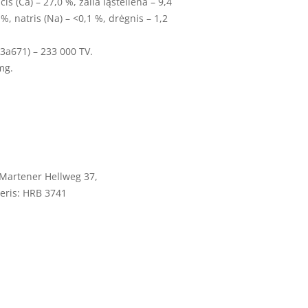
is (Ca) – 27,0 %, žalia ląsteliena – 9,4
 %, natris (Na) – <0,1 %, drėgnis – 1,2
(3a671) – 233 000 TV.
mg.
Martener Hellweg 37,
eris: HRB 3741