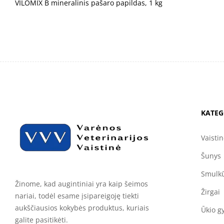
VILOMIX B mineralinis pašaro papildas, 1 kg
KATEG
Vaisti
Šunys
Smulkū
Žinome, kad augintiniai yra kaip šeimos
Žirgai
nariai, todėl esame įsipareigoję tiekti
aukščiausios kokybės produktus, kuriais
Ūkio g
galite pasitikėti.