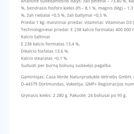
Analitinė sudedamosios dalys: žali pelenai – 73,80 %, kalc
%, bendrasis fosforo kiekis (P) – 8,1 %, magnis (Mg) – 1,3
%, žali riebalai <0,5 %, žali baltymai <0,5 %.
Priedai 1 kg: maistiniai priedai: vitaminai: Vitaminas D3 
Technologinėiai priedai: E 238 kalcio formiatas 400 000 
Kalcio šaltiniai
E 238 kalcio formiatas 13,4 %,
Dikalcio fosfatas 13,6 %,
Kalcio stearatas <0,1 %.
Suduoti per burną boliusų sudavėjo pagalba.
Gamintojas: Casa Verde Naturprodukte Vetriebs GmbH, 
D-44379 Dortmundas, Vokietija. GMP+ Registracijos num
Grynasis kiekis: 2 280 g. Pakuotė: 24 boliusai po 95 g.