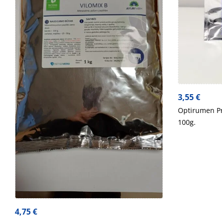
3,55
€
Optirumen Pr
100g.
4,75
€