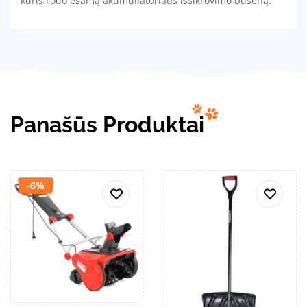
kuris rodo esamą akumuliatoriaus išsikrovimo būseną.
Panašūs Produktai
-6%