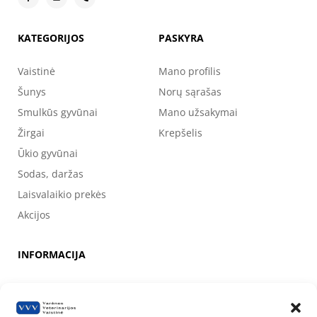
KATEGORIJOS
PASKYRA
Vaistinė
Mano profilis
Šunys
Norų sąrašas
Smulkūs gyvūnai
Mano užsakymai
Žirgai
Krepšelis
Ūkio gyvūnai
Sodas, daržas
Laisvalaikio prekės
Akcijos
INFORMACIJA
Apie mus
Kontaktai