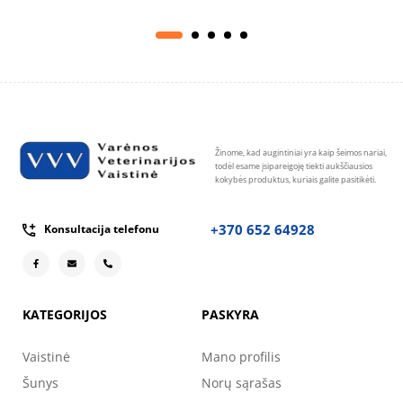
Žinome, kad augintiniai yra kaip šeimos nariai,
todėl esame įsipareigoję tiekti aukščiausios
kokybės produktus, kuriais galite pasitikėti.
+370 652 64928
Konsultacija telefonu
KATEGORIJOS
PASKYRA
Vaistinė
Mano profilis
Šunys
Norų sąrašas