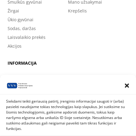
Smulkūs gyvūnai
Mano užsakymai
Žirgai
Krepšelis
Ūkio gyvūnai
Sodas, daržas
Laisvalaikio prekės
Akcijos
INFORMACIJA
Apie mus
Kontaktai
Prekių pirkimo, apmokėjimo, pristatymo ir grąžinimo sąlygos
Siekdami teikti geriausią patirtį, įrenginio informacijai saugoti ir (arba)
pasiekti naudojame tokias technologijas kaip slapukus. Jei sutiksime su
Valstybinė maisto ir veterinarijos tarnyba
šiomis technologijomis, galėsime apdoroti duomenis, tokius kaip
Siesikų g. 19 LT-07170 Vilnius
naršymo elgsena arba unikalūs ID šioje svetainėje. Nesutikimas arba
8 800 40 403
info@vmvt.lt
sutikimo atšaukimas gali neigiamai paveikti tam tikras funkcijas ir
www.vmvt.lt
funkcijas.