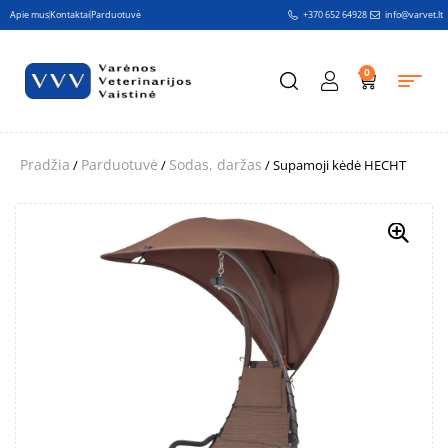
Apie mus
Kontaktai
Parduotuvė
+370 652 64928
info@varvet.lt
0
Pradžia
Parduotuvė
Sodas, daržas
/
/
/ Supamoji kėdė HECHT