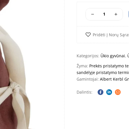
Pridėti Į Norų Sąra
Kategorijos:
Ūkio gyvūnai
,
Žyma:
Prekės pristatymo te
sandėlyje pristatymo termi
Gamintojai:
Albert Kerbl 
Dalintis:
Facebook
Linkedin
Email