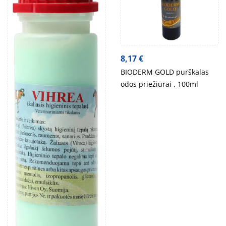
8,17
€
BIODERM GOLD purškalas
odos priežiūrai , 100ml