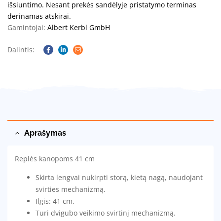
išsiuntimo. Nesant prekės sandėlyje pristatymo terminas
derinamas atskirai.
Gamintojai:
Albert Kerbl GmbH
Dalintis:
Facebook
Linkedin
Email
Aprašymas
Replės kanopoms 41 cm
Skirta lengvai nukirpti storą, kietą nagą, naudojant
svirties mechanizmą.
Ilgis: 41 cm.
Turi dvigubo veikimo svirtinį mechanizmą.