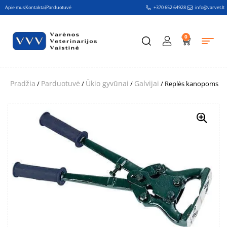
Apie mus
Kontaktai
Parduotuvė
+370 652 64928
info@varvet.lt
0
Pradžia
Parduotuvė
Ūkio gyvūnai
Galvijai
/
/
/
/ Replės kanopoms