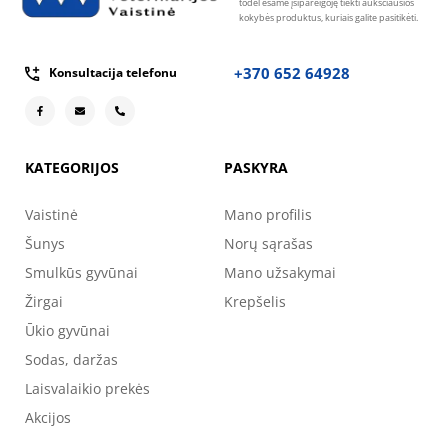
todėl esame įsipareigoję tiekti aukščiausios
kokybės produktus, kuriais galite pasitikėti.
+370 652 64928
Konsultacija telefonu
KATEGORIJOS
PASKYRA
Vaistinė
Mano profilis
Šunys
Norų sąrašas
Smulkūs gyvūnai
Mano užsakymai
Žirgai
Krepšelis
Ūkio gyvūnai
Sodas, daržas
Laisvalaikio prekės
Akcijos