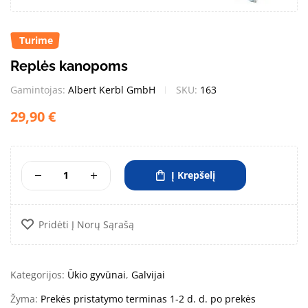
Turime
Replės kanopoms
Gamintojas:
Albert Kerbl GmbH
SKU:
163
29,90
€
Į Krepšelį
Pridėti Į Norų Sąrašą
Kategorijos:
Ūkio gyvūnai
,
Galvijai
Žyma:
Prekės pristatymo terminas 1-2 d. d. po prekės