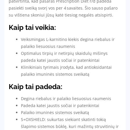
patvirtinta, kad pašaras
Prescription Diet
r/d padeda
pasiekti sveiką svorį vos per 4 savaites. Šio sauso pašaro
su vištiena skoniui jūsų katė tiesiog negalės atsispirti.
Kaip tai veikia:
Veiksmingas L-karnitino kiekis degina riebalus ir
palaiko liesuosius raumenis
Optimalus tirpių ir netirpių skaidulų mišinys
padeda katei jaustis sočiai ir patenkintai
Klinikiniais tyrimais įrodyta, kad antioksidantai
palaiko imuninės sistemos sveikatą
Kaip tai padeda:
Degina riebalus ir palaiko liesuosius raumenis
Padeda katei jaustis sočiai ir patenkintai
Palaiko imuninės sistemos sveikatą
S+OXSHIELD: sukurtas siekiant skatinti tokią
šlapimo sistemos būklę, kuri mažintų struvitinių ir