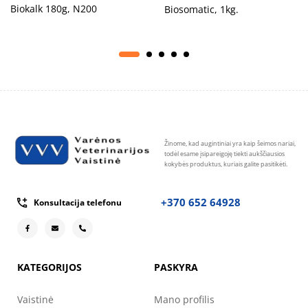
Biokalk 180g, N200
Biosomatic, 1kg.
Žinome, kad augintiniai yra kaip šeimos nariai,
todėl esame įsipareigoję tiekti aukščiausios
kokybės produktus, kuriais galite pasitikėti.
+370 652 64928
Konsultacija telefonu
KATEGORIJOS
PASKYRA
Vaistinė
Mano profilis