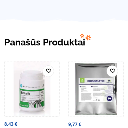
Panašūs Produktai
8,43
€
9,77
€