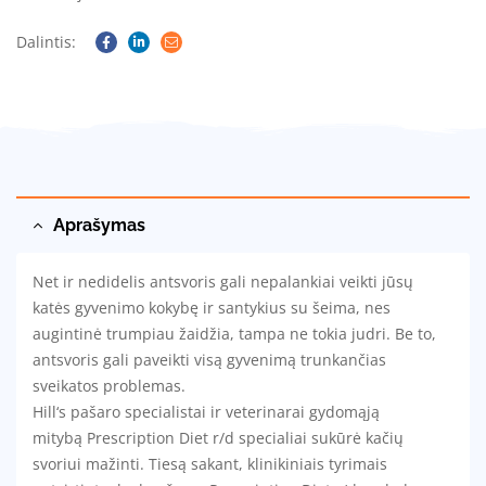
Dalintis:
Facebook
Linkedin
Email
Aprašymas
Net ir nedidelis antsvoris gali nepalankiai veikti jūsų
katės gyvenimo kokybę ir santykius su šeima, nes
augintinė trumpiau žaidžia, tampa ne tokia judri. Be to,
antsvoris gali paveikti visą gyvenimą trunkančias
sveikatos problemas.
Hill‘s pašaro specialistai ir veterinarai gydomąją
mitybą
Prescription Diet
r/d specialiai sukūrė kačių
svoriui mažinti. Tiesą sakant, klinikiniais tyrimais