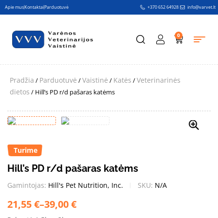
Apie mus
Kontaktai
Parduotuvė
+370 652 64928
info@varvet.lt
0
Pradžia
Parduotuvė
Vaistinė
Katės
Veterinarinės
/
/
/
/
dietos
/ Hill’s PD r/d pašaras katėms
Turime
Hill’s PD r/d pašaras katėms
Gamintojas:
Hill's Pet Nutrition, Inc.
SKU:
N/A
21,55
€
–
39,00
€