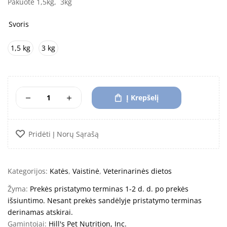
Pakuotė 1,5kg, 3kg
Svoris
1,5 kg
3 kg
Į Krepšelį
Pridėti Į Norų Sąrašą
Kategorijos:
Katės
,
Vaistinė
,
Veterinarinės dietos
Žyma:
Prekės pristatymo terminas 1-2 d. d. po prekės
išsiuntimo. Nesant prekės sandėlyje pristatymo terminas
derinamas atskirai.
Gamintojai:
Hill's Pet Nutrition, Inc.