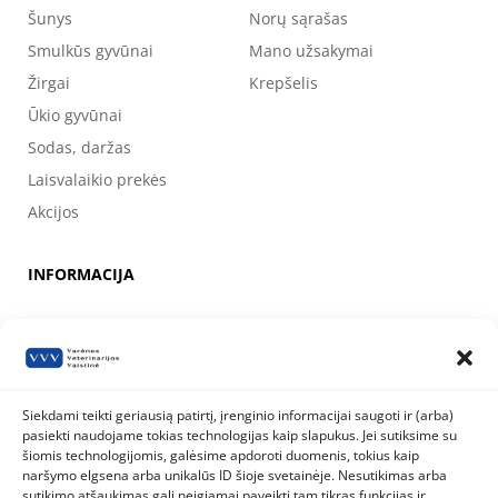
Šunys
Norų sąrašas
Smulkūs gyvūnai
Mano užsakymai
Žirgai
Krepšelis
Ūkio gyvūnai
Sodas, daržas
Laisvalaikio prekės
Akcijos
INFORMACIJA
Apie mus
Kontaktai
Prekių pirkimo, apmokėjimo, pristatymo ir grąžinimo sąlygos
Siekdami teikti geriausią patirtį, įrenginio informacijai saugoti ir (arba)
pasiekti naudojame tokias technologijas kaip slapukus. Jei sutiksime su
Valstybinė maisto ir veterinarijos tarnyba
šiomis technologijomis, galėsime apdoroti duomenis, tokius kaip
Siesikų g. 19 LT-07170 Vilnius
naršymo elgsena arba unikalūs ID šioje svetainėje. Nesutikimas arba
8 800 40 403
info@vmvt.lt
sutikimo atšaukimas gali neigiamai paveikti tam tikras funkcijas ir