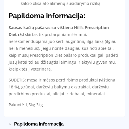
kalcio oksalato akmenų susidarymo riziką
Papildoma informacija:
Sausas kačių pašaras su vištiena Hill‘s
Prescription
Diet
r/d
skirtas tik protarpiniam šėrimui,
nerekomenduojama juo šerti augintinių ilgą laiką (ilgiau
nei 6 mėnesius). Jeigu norite daugiau sužinoti apie tai,
kaip mūsų
Prescription Diet
pašaro produktai gali padėti
jūsų katei toliau džiaugtis laimingu ir aktyviu gyvenimu,
kreipkitės į veterinarą.
SUDĖTIS: mėsa ir mėsos perdirbimo produktai (vištiena
18 %), grūdai, daržovių baltymų ekstraktai, daržovių
perdirbimo produktai, aliejai ir riebalai, mineralai.
Pakuotė 1,5kg 3kg
Papildoma informacija