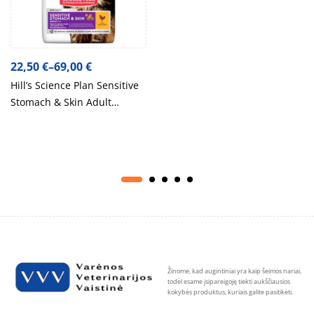
22,50
€
–
69,00
€
Hill’s Science Plan Sensitive
Stomach & Skin Adult
pašaras katėms su vištiena
Žinome, kad augintiniai yra kaip šeimos nariai,
todėl esame įsipareigoję tiekti aukščiausios
kokybės produktus, kuriais galite pasitikėti.