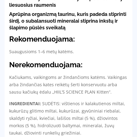
liesuosius raumenis
Aprūpina organizmą taurinu, kuris padeda stiprinti
širdį, o subalansuoti mineralai stiprina inkstų ir
šlapimo pūslės sveikatą
Rekomenduojama:
Suaugusioms 1–6 metų katėms.
Nerekomenduojama:
Kačiukams, vaikingoms ar žindančioms katėms. Vaikingas
arba žindančias kates reikėtų šerti konservuotu arba
sausu kačiukų ėdalu „HIIL’S
SCIENCE PLAN
Kitten“.
INGREDIENTAI:
SUDĖTIS: vištienos ir kalakutienos miltai,
kukurūzų glitimo miltai, kukurūzai, gyvūniniai riebalai,
skaldyti ryžiai, kviečiai, lašišos miltai (5 %), džiovintos
morkos (5 %), hidrolizuoti baltymai, mineralai, žuvų
taukai, džiovinti runkelių griežiniai.