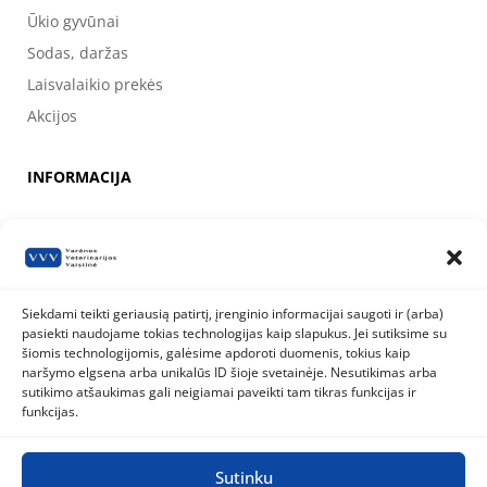
Ūkio gyvūnai
Sodas, daržas
Laisvalaikio prekės
Akcijos
INFORMACIJA
Apie mus
Kontaktai
Prekių pirkimo, apmokėjimo, pristatymo ir grąžinimo sąlygos
Siekdami teikti geriausią patirtį, įrenginio informacijai saugoti ir (arba)
pasiekti naudojame tokias technologijas kaip slapukus. Jei sutiksime su
Valstybinė maisto ir veterinarijos tarnyba
šiomis technologijomis, galėsime apdoroti duomenis, tokius kaip
Siesikų g. 19 LT-07170 Vilnius
naršymo elgsena arba unikalūs ID šioje svetainėje. Nesutikimas arba
8 800 40 403
info@vmvt.lt
sutikimo atšaukimas gali neigiamai paveikti tam tikras funkcijas ir
www.vmvt.lt
funkcijas.
Sutinku