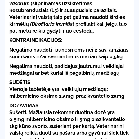
vasorum
(silpninamas užsikrėtimas
nesubrendusiais (L5) ir suaugusiais parazitais.
Veterinarinį vaistą taip pat galima naudoti širdies
kirmėlių
(Dirofilaria immitis
) profilaktikai, jeigu tuo
pat metu reikia gydyti nuo cestodų.
KONTRAINDIKACIJOS:
Negalima naudoti jaunesniems nei 2 sav. amžiaus
šuniukams ir/ar sveriantiems mažiau kaip 0,5kg.
Negalima naudoti, padidėjus jautrumui veikliajai
medžiagai ar bet kuriai iš pagalbinių medžiagų
SUDĖTIS:
Vienoje tabletėje yra: veikliųjų medžiagų:
milbemicino oksimo 2,5mg, prazikvantelio 25mg;
DOZAVIMAS:
Sušerti. Mažiausia rekomenduotina dozė yra
0,5mg milbemicino oksimo ir 5mg prazikvantelio
1kg kūno svorio, sušeriant per kartą. Veterinarinį
vaistą reikia duoti su pašaru arba gyvūnui šiek tiek