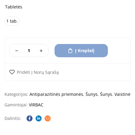
Tabletės
1 tab.
Į Krepšelį
Pridėti Į Norų Sąrašą
Kategorijos:
Antiparazitinės priemonės
,
Šunys
,
Šunys
,
Vaistinė
Gamintojai:
VIRBAC
Dalintis:
Facebook
Linkedin
Email