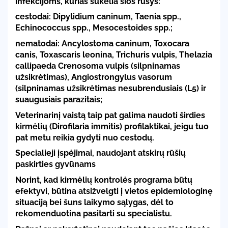
infekcijoms, kurias sukelia šios rūšys:
cestodai: Dipylidium caninum, Taenia spp.,
Echinococcus spp., Mesocestoides spp.;
nematodai: Ancylostoma caninum, Toxocara
canis, Toxascaris leonina, Trichuris vulpis, Thelazia
callipaeda Crenosoma vulpis (silpninamas
užsikrėtimas), Angiostrongylus vasorum
(silpninamas užsikrėtimas nesubrendusiais (L5) ir
suaugusiais parazitais;
Veterinarinį vaistą taip pat galima naudoti širdies
kirmėlių (Dirofilaria immitis) profilaktikai, jeigu tuo
pat metu reikia gydyti nuo cestodų.
Specialieji įspėjimai, naudojant atskirų rūšių
paskirties gyvūnams
Norint, kad kirmėlių kontrolės programa būtų
efektyvi, būtina atsižvelgti į vietos epidemiologinę
situaciją bei šuns laikymo sąlygas, dėl to
rekomenduotina pasitarti su specialistu.