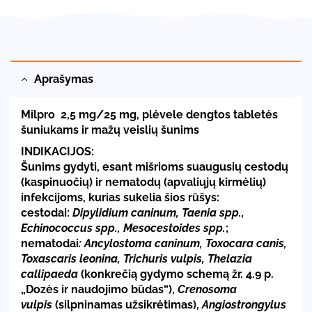
Aprašymas
Milpro 2,5 mg/25 mg, plėvele dengtos tabletės
šuniukams ir mažų veislių šunims
INDIKACIJOS:
Šunims gydyti, esant mišrioms suaugusių cestodų
(kaspinuočių) ir nematodų (apvaliųjų kirmėlių)
infekcijoms, kurias sukelia šios rūšys:
cestodai:
Dipylidium caninum, Taenia spp.,
Echinococcus spp., Mesocestoides spp.
;
nematodai
: Ancylostoma caninum, Toxocara canis,
Toxascaris leonina, Trichuris vulpis, Thelazia
callipaeda
(konkrečią gydymo schemą žr. 4.9 p.
„Dozės ir naudojimo būdas“),
Crenosoma
vulpis
(silpninamas užsikrėtimas),
Angiostrongylus