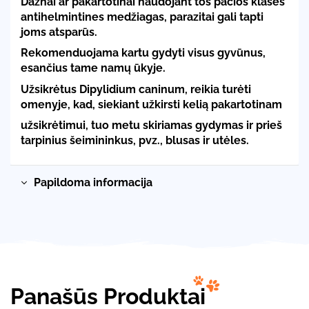
Dažnai ar pakartotinai naudojant tos pačios klasės
antihelmintines medžiagas, parazitai gali tapti
joms atsparūs.
Rekomenduojama kartu gydyti visus gyvūnus,
esančius tame namų ūkyje.
Užsikrėtus Dipylidium caninum, reikia turėti
omenyje, kad, siekiant užkirsti kelią pakartotinam
užsikrėtimui, tuo metu skiriamas gydymas ir prieš
tarpinius šeimininkus, pvz., blusas ir utėles.
Papildoma informacija
Panašūs Produktai