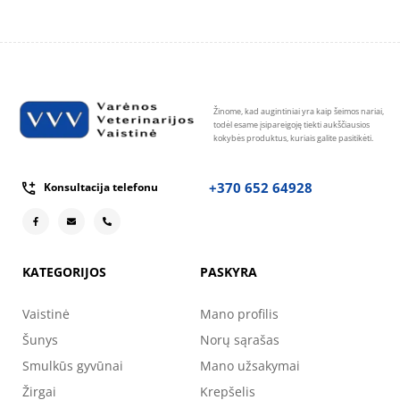
Žinome, kad augintiniai yra kaip šeimos nariai,
todėl esame įsipareigoję tiekti aukščiausios
kokybės produktus, kuriais galite pasitikėti.
+370 652 64928
Konsultacija telefonu
KATEGORIJOS
PASKYRA
Vaistinė
Mano profilis
Šunys
Norų sąrašas
Smulkūs gyvūnai
Mano užsakymai
Žirgai
Krepšelis