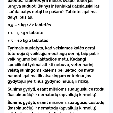
paėdus. Tabletės yra mėsos kvapo, todėl jas
lengva suduoti (šunys ir šuniukai dažniausiai jas
suėda patys netgi be pašaro). Tabletes galima
dalyti pusiau.
0,5 – 1 kg 1/2 tabletės
> 1 – 5 kg 1 tabletė
> 5 – 10 kg 2 tabletės
Tyrimais nustatyta, kad veisiamos kalės gerai
toleruoja šį veikliųjų medžiagų derinį, taip pat ir
vaikingumo bei laktacijos metu. Kadangi
specifiniai tyrimai atlikti nebuvo, veterinarinį
vaistą šuningoms kalėms bei laktacijos metu
naudoti galima tik atsakingam veterinarijos
gydytojui įvertinus gydymo naudą ir riziką.
Šunims gydyti, esant mišrioms suaugusių cestodų
(kaspinuočių) ir nematodų (apvaliųjų kirmėlių)
Šunims gydyti, esant mišrioms suaugusių cestodų
(kaspinuočių) ir nematodų (apvaliųjų kirmėlių)