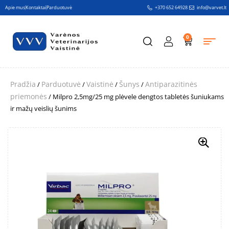
Apie mus
Kontaktai
Parduotuvė
+370 652 64928
info@varvet.lt
0
Pradžia
Parduotuvė
Vaistinė
Šunys
Antiparazitinės
/
/
/
/
priemonės
/ Milpro 2,5mg/25 mg plėvele dengtos tabletės šuniukams
ir mažų veislių šunims