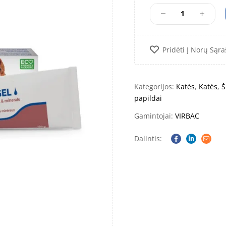
Pridėti Į Norų Sąra
Kategorijos:
Katės
,
Katės
,
Š
papildai
Gamintojai:
VIRBAC
Dalintis:
Facebook
Linkedin
Email