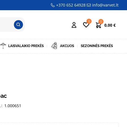
+370 652 64928
info@varvet.lt
0
0
0,00
€
LAISVALAIKIO PREKĖS
AKCIJOS
SEZONINĖS PREKĖS
bac
U:
1.000651