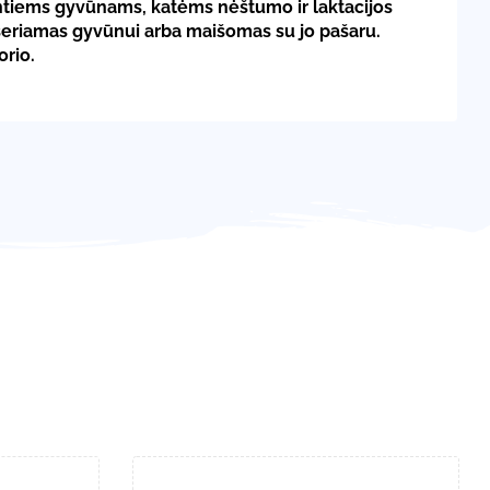
ntiems gyvūnams, katėms nėštumo ir laktacijos
ušeriamas gyvūnui arba maišomas su jo pašaru.
orio.