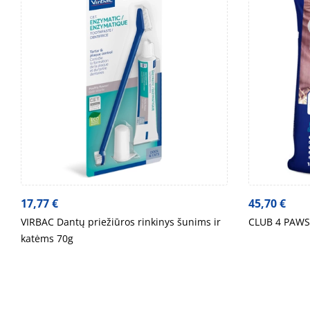
17,77
€
45,70
€
VIRBAC Dantų priežiūros rinkinys šunims ir
CLUB 4 PAWS
katėms 70g