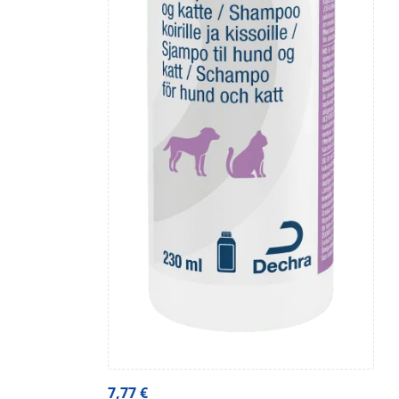
7,77
€