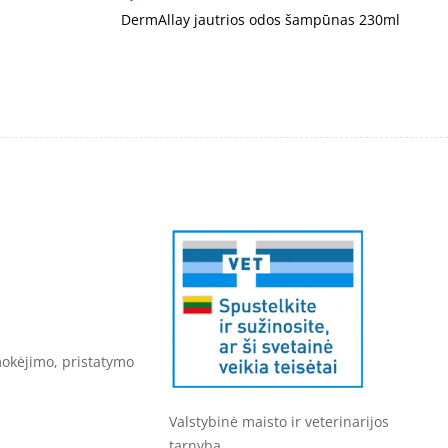
DermAllay jautrios odos šampūnas 230ml
mokėjimo, pristatymo
s
Valstybinė maisto ir veterinarijos
tarnyba