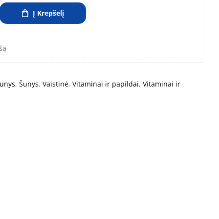
Į Krepšelį
šą
unys
,
Šunys
,
Vaistinė
,
Vitaminai ir papildai
,
Vitaminai ir