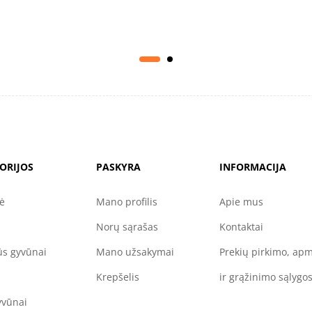
ORIJOS
PASKYRA
INFORMACIJA
nė
Mano profilis
Apie mus
Norų sąrašas
Kontaktai
s gyvūnai
Mano užsakymai
Prekių pirkimo, ap
Krepšelis
ir grąžinimo sąlygo
yvūnai