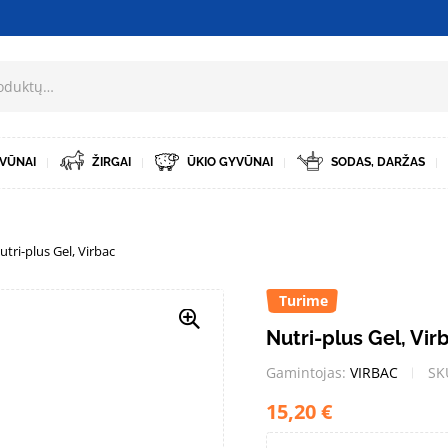
VŪNAI
ŽIRGAI
ŪKIO GYVŪNAI
SODAS, DARŽAS
utri-plus Gel, Virbac
Turime
Nutri-plus Gel, Vir
Gamintojas:
VIRBAC
SK
15,20
€