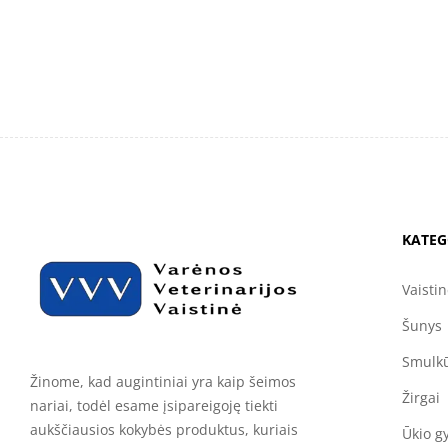
KATEG
Vaisti
Šunys
Smulkū
Žinome, kad augintiniai yra kaip šeimos
Žirgai
nariai, todėl esame įsipareigoję tiekti
aukščiausios kokybės produktus, kuriais
Ūkio g