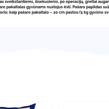
 sveikstantiems, išsekusiems, po operacijų, greitai auga
šaro pakaitalas gyvūnams nustojus ėsti. Pašaro papildas s
rio; kaip pašaro pakaitalo – 20 cm pastos/5 kg gyvūno sv