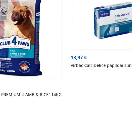
13,97
€
Virbac CalciDelice papildai šu
 PREMIUM „LAMB & RICE” 14KG