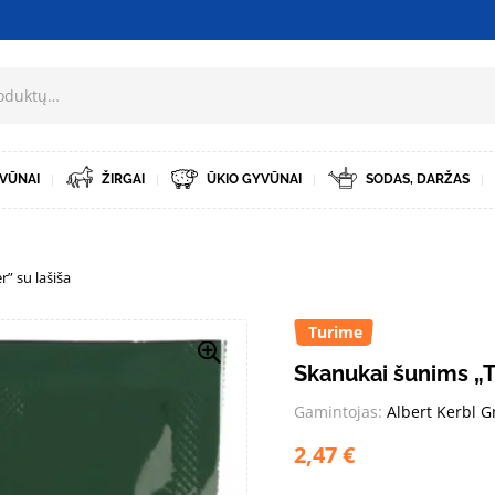
VŪNAI
ŽIRGAI
ŪKIO GYVŪNAI
SODAS, DARŽAS
” su lašiša
Turime
Skanukai šunims „Tr
Gamintojas:
Albert Kerbl 
2,47
€