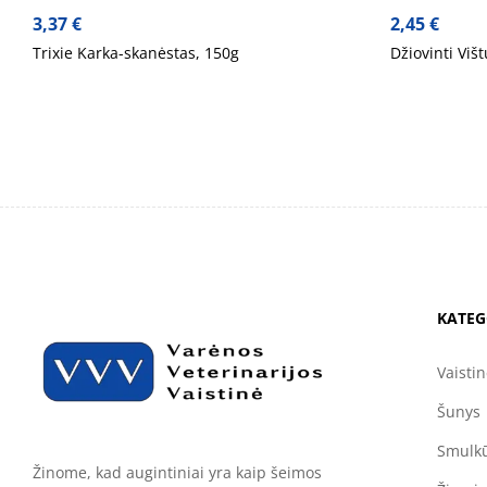
3,37
€
2,45
€
Trixie Karka-skanėstas, 150g
Džiovinti Viš
KATEG
Vaisti
Šunys
Smulkū
Žinome, kad augintiniai yra kaip šeimos