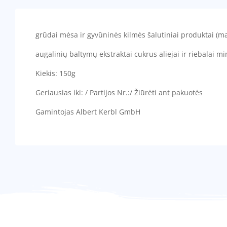
grūdai mėsa ir gyvūninės kilmės šalutiniai produktai (ma
augalinių baltymų ekstraktai cukrus aliejai ir riebalai mi
Kiekis: 150g
Geriausias iki: / Partijos Nr.:/ Žiūrėti ant pakuotės
Gamintojas Albert Kerbl GmbH