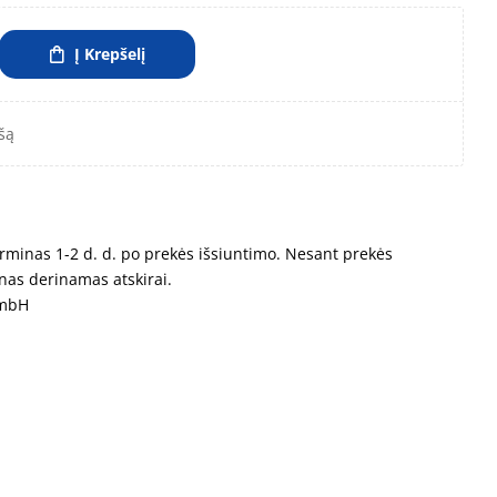
Į Krepšelį
šą
rminas 1-2 d. d. po prekės išsiuntimo. Nesant prekės
nas derinamas atskirai.
GmbH