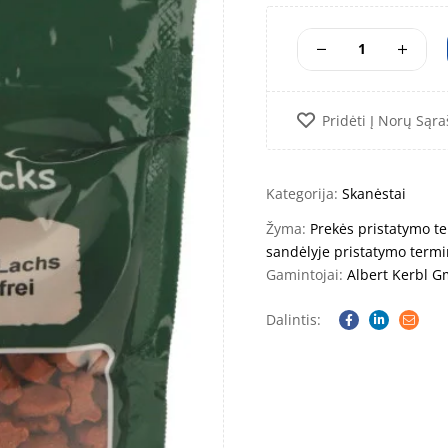
Pridėti Į Norų Sąra
Kategorija:
Skanėstai
Žyma:
Prekės pristatymo te
sandėlyje pristatymo termi
Gamintojai:
Albert Kerbl 
Dalintis:
Facebook
Linkedin
Email