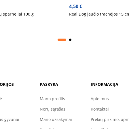
4,50
€
tų sparneliai 100 g
Real Dog jaučio trachėjos 15 c
ORIJOS
PASKYRA
INFORMACIJA
nė
Mano profilis
Apie mus
Norų sąrašas
Kontaktai
s gyvūnai
Mano užsakymai
Prekių pirkimo, ap