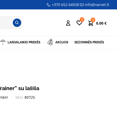
+370 652 64928
info@varvet.lt
0
0
0,00
€
LAISVALAIKIO PREKĖS
AKCIJOS
SEZONINĖS PREKĖS
ainer” su lašiša
GmbH
SKU:
80725