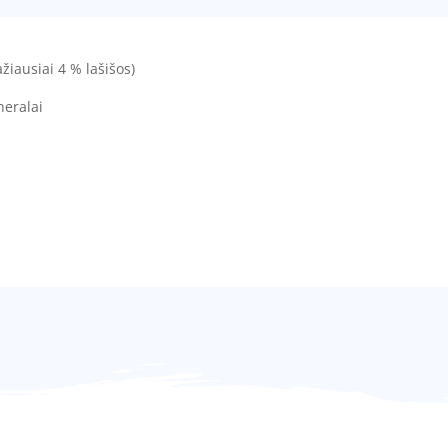
žiausiai 4 % lašišos)
neralai