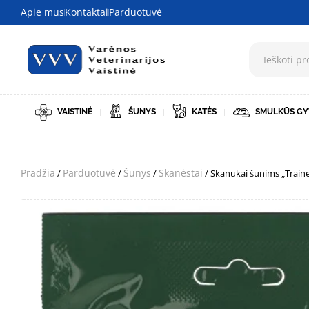
Apie mus
Kontaktai
Parduotuvė
VAISTINĖ
ŠUNYS
KATĖS
SMULKŪS GY
Pradžia
Parduotuvė
Šunys
Skanėstai
/
/
/
/ Skanukai šunims „Trainer