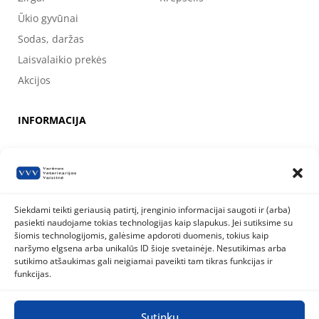
Ūkio gyvūnai
Sodas, daržas
Laisvalaikio prekės
Akcijos
INFORMACIJA
Apie mus
Kontaktai
Prekių pirkimo, apmokėjimo, pristatymo ir grąžinimo sąlygos
Siekdami teikti geriausią patirtį, įrenginio informacijai saugoti ir (arba)
pasiekti naudojame tokias technologijas kaip slapukus. Jei sutiksime su
Valstybinė maisto ir veterinarijos tarnyba
šiomis technologijomis, galėsime apdoroti duomenis, tokius kaip
Siesikų g. 19 LT-07170 Vilnius
naršymo elgsena arba unikalūs ID šioje svetainėje. Nesutikimas arba
8 800 40 403
info@vmvt.lt
sutikimo atšaukimas gali neigiamai paveikti tam tikras funkcijas ir
www.vmvt.lt
funkcijas.
Sutinku