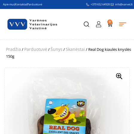
Apie mus
Kontaktai
Parduotuvė
+370 652 64928
info@varvet.lt
0
Pradžia
Parduotuvė
Šunys
Skanėstai
/
/
/
/ Real Dog kiaulės knyslės
150g