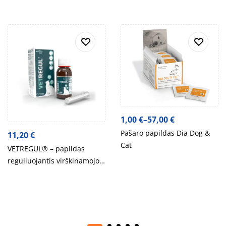
1,00
€
–
57,00
€
Pašaro papildas Dia Dog &
11,20
€
Cat
VETREGUL® – papildas
reguliuojantis virškinamojo
trakto veiklą, 50ml