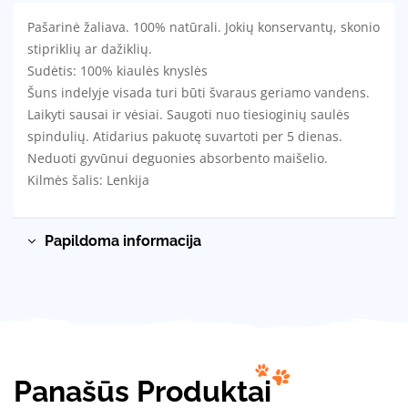
Pašarinė žaliava. 100% natūrali. Jokių konservantų, skonio
stipriklių ar dažiklių.
Sudėtis: 100% kiaulės knyslės
Šuns indelyje visada turi būti švaraus geriamo vandens.
Laikyti sausai ir vėsiai. Saugoti nuo tiesioginių saulės
spindulių. Atidarius pakuotę suvartoti per 5 dienas.
Neduoti gyvūnui deguonies absorbento maišelio.
Kilmės šalis: Lenkija
Papildoma informacija
Panašūs Produktai