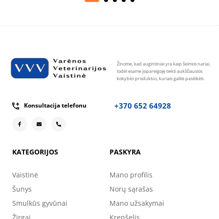
Žinome, kad augintiniai yra kaip šeimos nariai,
todėl esame įsipareigoję tiekti aukščiausios
kokybės produktus, kuriais galite pasitikėti.
+370 652 64928
Konsultacija telefonu
KATEGORIJOS
PASKYRA
Vaistinė
Mano profilis
Šunys
Norų sąrašas
Smulkūs gyvūnai
Mano užsakymai
Žirgai
Krepšelis