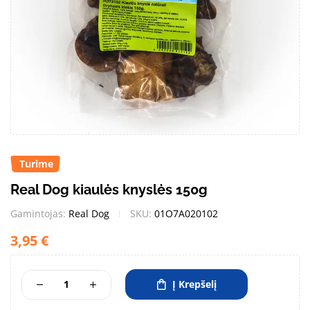
Turime
Real Dog kiaulės knyslės 150g
Gamintojas:
Real Dog
SKU:
01O7A020102
3,95
€
Į Krepšelį