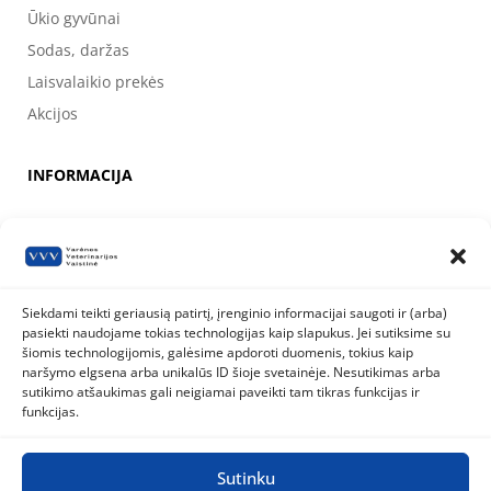
Ūkio gyvūnai
Sodas, daržas
Laisvalaikio prekės
Akcijos
INFORMACIJA
Apie mus
Kontaktai
Prekių pirkimo, apmokėjimo, pristatymo ir grąžinimo sąlygos
Siekdami teikti geriausią patirtį, įrenginio informacijai saugoti ir (arba)
pasiekti naudojame tokias technologijas kaip slapukus. Jei sutiksime su
Valstybinė maisto ir veterinarijos tarnyba
šiomis technologijomis, galėsime apdoroti duomenis, tokius kaip
Siesikų g. 19 LT-07170 Vilnius
naršymo elgsena arba unikalūs ID šioje svetainėje. Nesutikimas arba
8 800 40 403
info@vmvt.lt
sutikimo atšaukimas gali neigiamai paveikti tam tikras funkcijas ir
www.vmvt.lt
funkcijas.
Sutinku