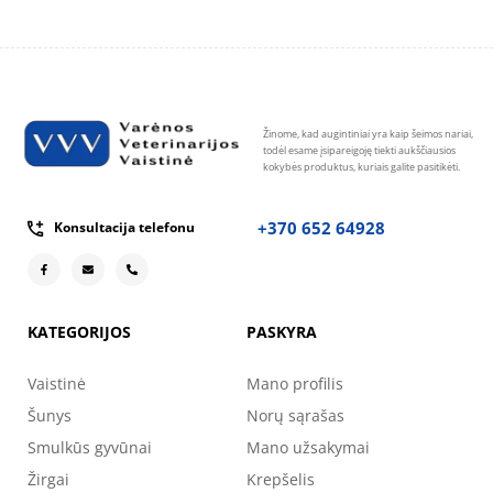
Žinome, kad augintiniai yra kaip šeimos nariai,
todėl esame įsipareigoję tiekti aukščiausios
kokybės produktus, kuriais galite pasitikėti.
+370 652 64928
Konsultacija telefonu
KATEGORIJOS
PASKYRA
Vaistinė
Mano profilis
Šunys
Norų sąrašas
Smulkūs gyvūnai
Mano užsakymai
Žirgai
Krepšelis