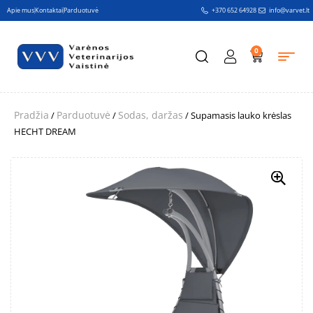
Apie mus
Kontaktai
Parduotuvė
+370 652 64928
info@varvet.lt
0
Pradžia
Parduotuvė
Sodas, daržas
/
/
/ Supamasis lauko krėslas
HECHT DREAM