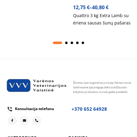
12,75
€
–
40,80
€
Quattro 3 kg Extra Lamb su
ėriena sausas šunų pašaras
Žinome, kad augintiniai yra kaip šeimos nariai,
todėl esame įsipareigoję tiekti aukščiausios
kokybės produktus, kuriais galite pasitikėti.
+370 652 64928
Konsultacija telefonu