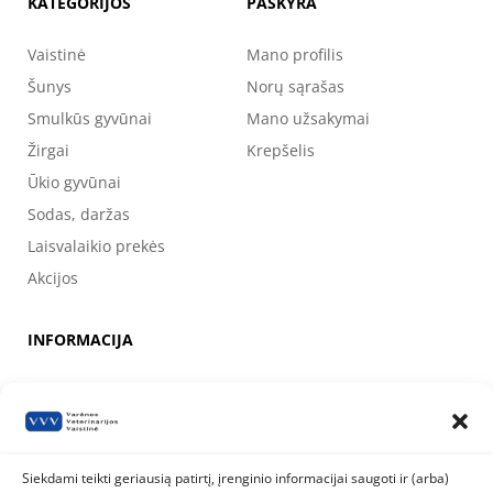
KATEGORIJOS
PASKYRA
Vaistinė
Mano profilis
Šunys
Norų sąrašas
Smulkūs gyvūnai
Mano užsakymai
Žirgai
Krepšelis
Ūkio gyvūnai
Sodas, daržas
Laisvalaikio prekės
Akcijos
INFORMACIJA
Apie mus
Kontaktai
Prekių pirkimo, apmokėjimo, pristatymo ir grąžinimo sąlygos
Siekdami teikti geriausią patirtį, įrenginio informacijai saugoti ir (arba)