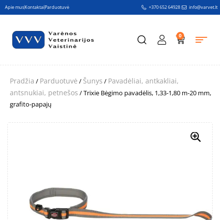
Apie mus
Kontaktai
Parduotuvė
+370 652 64928
info@varvet.lt
0
Pradžia
Parduotuvė
Šunys
Pavadėliai, antkakliai,
/
/
/
antsnukiai, petnešos
/ Trixie Bėgimo pavadėlis, 1,33-1,80 m-20 mm,
grafito-papajų