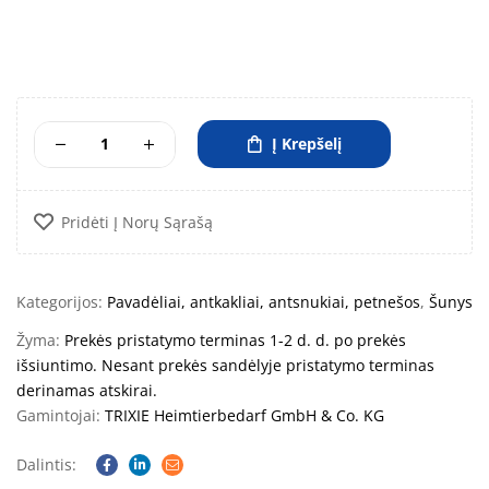
Į Krepšelį
Pridėti Į Norų Sąrašą
Kategorijos:
Pavadėliai, antkakliai, antsnukiai, petnešos
,
Šunys
Žyma:
Prekės pristatymo terminas 1-2 d. d. po prekės
išsiuntimo. Nesant prekės sandėlyje pristatymo terminas
derinamas atskirai.
Gamintojai:
TRIXIE Heimtierbedarf GmbH & Co. KG
Dalintis:
Facebook
Linkedin
Email