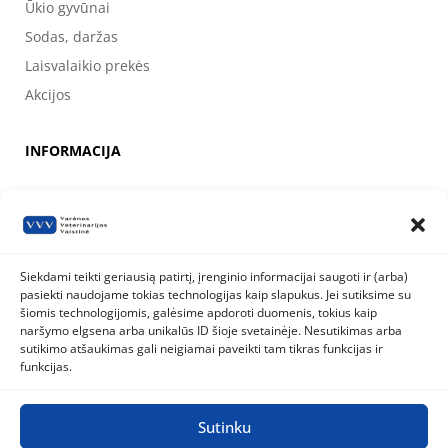
Ūkio gyvūnai
Sodas, daržas
Laisvalaikio prekės
Akcijos
INFORMACIJA
Apie mus
Kontaktai
Prekių pirkimo, apmokėjimo, pristatymo ir grąžinimo sąlygos
Siekdami teikti geriausią patirtį, įrenginio informacijai saugoti ir (arba)
pasiekti naudojame tokias technologijas kaip slapukus. Jei sutiksime su
Valstybinė maisto ir veterinarijos tarnyba
šiomis technologijomis, galėsime apdoroti duomenis, tokius kaip
Siesikų g. 19 LT-07170 Vilnius
naršymo elgsena arba unikalūs ID šioje svetainėje. Nesutikimas arba
8 800 40 403
info@vmvt.lt
sutikimo atšaukimas gali neigiamai paveikti tam tikras funkcijas ir
www.vmvt.lt
funkcijas.
Sutinku
Privatumo politika
Slapukų politika