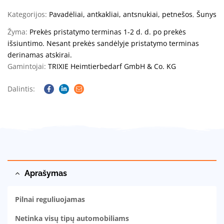
Kategorijos:
Pavadėliai, antkakliai, antsnukiai, petnešos
,
Šunys
Žyma:
Prekės pristatymo terminas 1-2 d. d. po prekės
išsiuntimo. Nesant prekės sandėlyje pristatymo terminas
derinamas atskirai.
Gamintojai:
TRIXIE Heimtierbedarf GmbH & Co. KG
Dalintis:
Facebook
Linkedin
Email
Aprašymas
Pilnai reguliuojamas
Netinka visų tipų automobiliams