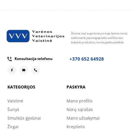
Žinome, kad augintiniai yra kaip šeimos nariai,
todėl esame įsipareigoję tiekti aukščiausios
kokybės produktus, kuriais galite pasitikėti.
+370 652 64928
Konsultacija telefonu
KATEGORIJOS
PASKYRA
Vaistinė
Mano profilis
Šunys
Norų sąrašas
Smulkūs gyvūnai
Mano užsakymai
Žirgai
Krepšelis