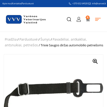
Apie mus
Kontaktai
Parduotuvė
+370 652 64928
info@varvet.lt
0
Pradžia
Parduotuvė
Šunys
Pavadėliai, antkakliai,
/
/
/
antsnukiai, petnešos
/ Trixie Saugos diržas automobilio petnešoms