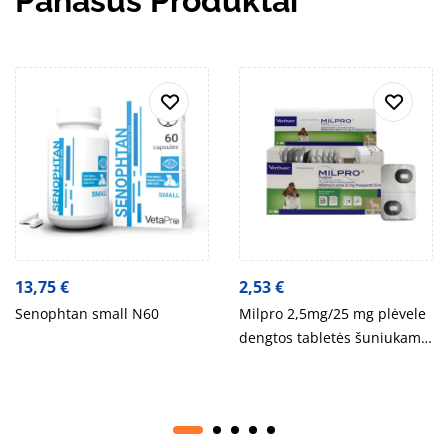
Panašūs Produktai
13,75
€
2,53
€
Senophtan small N60
Milpro 2,5mg/25 mg plėvele
dengtos tabletės šuniukams
ir mažų veislių šunims