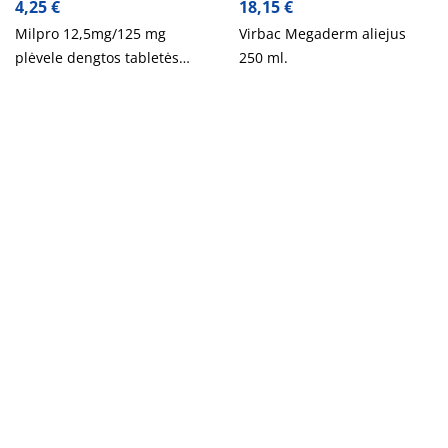
4,25
€
18,15
€
Milpro 12,5mg/125 mg
Virbac Megaderm aliejus
plėvele dengtos tabletės
250 ml.
šunims