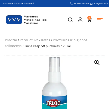
Apie mus
Kontaktai
Parduotuvė
+370 652 64928
info@varvet.lt
0
Pradžia
Parduotuvė
Katės
Priežiūros ir higienos
/
/
/
reikmenys
/ Trixie Keep off purškalas, 175 ml