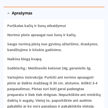
Aprašymas
Purškalas kačių ir šunų atbaidymui
Norimo ploto apsaugai nuo šunų ir kačių.
Saugo norimą plotą nuo gyvūnų užteršimo, draskymo,
kandžiojimo ir kitokio gadinimo.
Naikina blogą kvapą.
Sudėtis/kg.: Metilnonilo ketonai 24g, geraniolis 3g.
Vartojimo instrukcija: Purkšti ant norimo apsaugoti
ploto ar daikto maždaug iš 30 cm. atstumo. Atlikti 3-4
paspaudimus. Plotas turi būti gerai padengtas
preparatu ir šiek tiek drėgnas. Nepurkškite ant minkštų
daiktų ir augalų. Vietoj to, papurkškite ant audinio
gabalėlio ar ko nors panašaus ir pakabinkite vietoje,