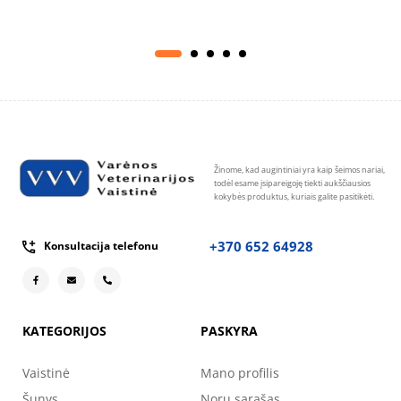
Žinome, kad augintiniai yra kaip šeimos nariai,
todėl esame įsipareigoję tiekti aukščiausios
kokybės produktus, kuriais galite pasitikėti.
+370 652 64928
Konsultacija telefonu
KATEGORIJOS
PASKYRA
Vaistinė
Mano profilis
Šunys
Norų sąrašas