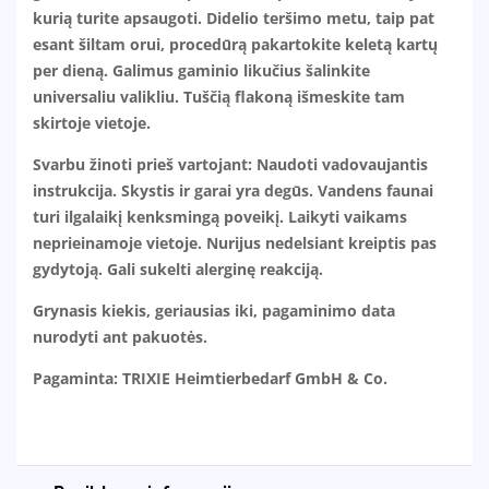
kurią turite apsaugoti. Didelio teršimo metu, taip pat
esant šiltam orui, procedūrą pakartokite keletą kartų
per dieną. Galimus gaminio likučius šalinkite
universaliu valikliu. Tuščią flakoną išmeskite tam
skirtoje vietoje.
Svarbu žinoti prieš vartojant: Naudoti vadovaujantis
instrukcija. Skystis ir garai yra degūs. Vandens faunai
turi ilgalaikį kenksmingą poveikį. Laikyti vaikams
neprieinamoje vietoje. Nurijus nedelsiant kreiptis pas
gydytoją. Gali sukelti alerginę reakciją.
Grynasis kiekis, geriausias iki, pagaminimo data
nurodyti ant pakuotės.
Pagaminta: TRIXIE Heimtierbedarf GmbH & Co.