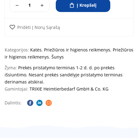
Į Krepšelį
Pridėti Į Norų Sąrašą
Kategorijos:
Katės
,
Priežiūros ir higienos reikmenys
,
Priežiūros
ir higienos reikmenys
,
Šunys
Žyma:
Prekės pristatymo terminas 1-2 d. d. po prekės
išsiuntimo. Nesant prekės sandėlyje pristatymo terminas
derinamas atskirai.
Gamintojai:
TRIXIE Heimtierbedarf GmbH & Co. KG
Dalintis:
Facebook
Linkedin
Email