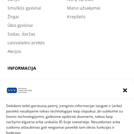
Smulkūs gyvūnai
Mano užsakymai
Žirgai
Krepšelis
Ūkio gyvūnai
Sodas, daržas
Laisvalaikio prekės
Akcijos
INFORMACIJA
Apie mus
Kontaktai
Prekių pirkimo, apmokėjimo, pristatymo ir grąžinimo sąlygos
Siekdami teikti geriausią patirtį, įrenginio informacijai saugoti ir (arba)
pasiekti naudojame tokias technologijas kaip slapukus. Jei sutiksime su
Valstybinė maisto ir veterinarijos tarnyba
šiomis technologijomis, galėsime apdoroti duomenis, tokius kaip
Siesikų g. 19 LT-07170 Vilnius
naršymo elgsena arba unikalūs ID šioje svetainėje. Nesutikimas arba
8 800 40 403
info@vmvt.lt
sutikimo atšaukimas gali neigiamai paveikti tam tikras funkcijas ir
www.vmvt.lt
funkcijas.