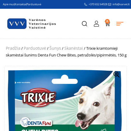
Apie mus
Kontaktai
Parduotuvė
+370 652 64928
info@varvet.lt
0
Pradžia
Parduotuvė
Šunys
Skanėstai
/
/
/
/ Trixie kramtomieji
skamėstai šunims Denta Fun Chew Bites, petražolės/pipirmėtės, 150 g