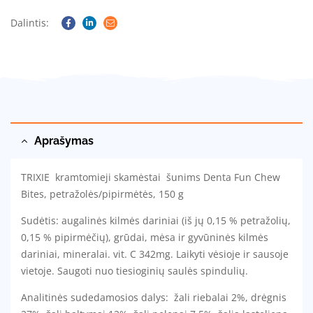
Dalintis:
Facebook
Linkedin
Email
Aprašymas
TRIXIE kramtomieji skamėstai šunims Denta Fun Chew
Bites, petražolės/pipirmėtės, 150 g
Sudėtis: augalinės kilmės dariniai (iš jų 0,15 % petražolių,
0,15 % pipirmėčių), grūdai, mėsa ir gyvūninės kilmės
dariniai, mineralai. vit. C 342mg. Laikyti vėsioje ir sausoje
vietoje. Saugoti nuo tiesioginių saulės spindulių.
Analitinės sudedamosios dalys: žali riebalai 2%, drėgnis