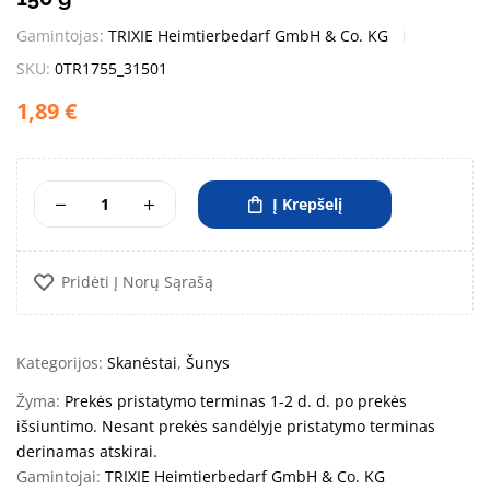
Gamintojas:
TRIXIE Heimtierbedarf GmbH & Co. KG
SKU:
0TR1755_31501
1,89
€
Į Krepšelį
Pridėti Į Norų Sąrašą
Kategorijos:
Skanėstai
,
Šunys
Žyma:
Prekės pristatymo terminas 1-2 d. d. po prekės
išsiuntimo. Nesant prekės sandėlyje pristatymo terminas
derinamas atskirai.
Gamintojai:
TRIXIE Heimtierbedarf GmbH & Co. KG