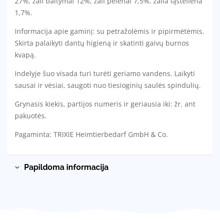
27%, žali baltymai 12%, žali pelenai 7,5%, žalia ląsteliena
1,7%.
Informacija apie gaminį: su petražolėmis ir pipirmėtėmis.
Skirta palaikyti dantų higieną ir skatinti gaivų burnos
kvapą.
Indelyje šuo visada turi turėti geriamo vandens. Laikyti
sausai ir vėsiai, saugoti nuo tiesioginių saulės spindulių.
Grynasis kiekis, partijos numeris ir geriausia iki: žr. ant
pakuotės.
Pagaminta: TRIXIE Heimtierbedarf GmbH & Co.
Papildoma informacija