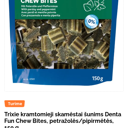
Turime
Trixie kramtomieji skamėstai šunims Denta
Fun Chew Bites, petražolės/pipirmėtės,
150 g