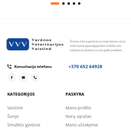
Žinome, kad augintiniai yra kaip šeimos nariai,
todėl esame įsipareigoję tiekti aukščiausios
kokybės produktus, kuriais galite pasitikėti.
+370 652 64928
Konsultacija telefonu
KATEGORIJOS
PASKYRA
Vaistinė
Mano profilis
Šunys
Norų sąrašas
Smulkūs gyvūnai
Mano užsakymai