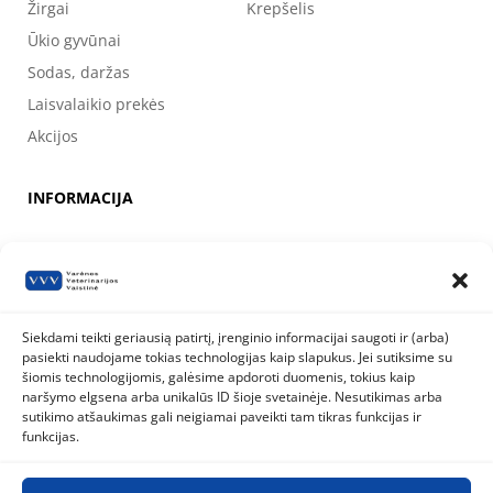
Žirgai
Krepšelis
Ūkio gyvūnai
Sodas, daržas
Laisvalaikio prekės
Akcijos
INFORMACIJA
Apie mus
Kontaktai
Prekių pirkimo, apmokėjimo, pristatymo ir grąžinimo sąlygos
Siekdami teikti geriausią patirtį, įrenginio informacijai saugoti ir (arba)
pasiekti naudojame tokias technologijas kaip slapukus. Jei sutiksime su
Valstybinė maisto ir veterinarijos tarnyba
šiomis technologijomis, galėsime apdoroti duomenis, tokius kaip
Siesikų g. 19 LT-07170 Vilnius
naršymo elgsena arba unikalūs ID šioje svetainėje. Nesutikimas arba
8 800 40 403
info@vmvt.lt
sutikimo atšaukimas gali neigiamai paveikti tam tikras funkcijas ir
www.vmvt.lt
funkcijas.